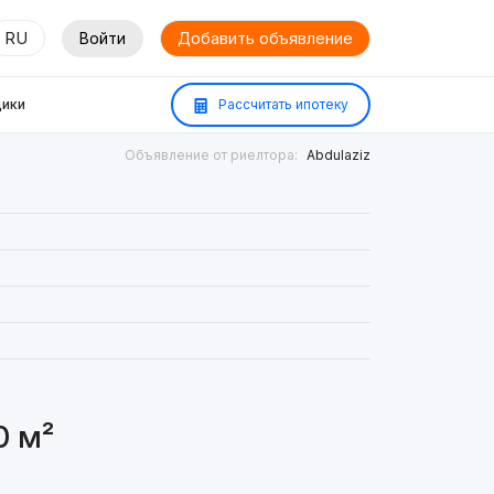
RU
Войти
Добавить объявление
ики
Рассчитать ипотеку
Объявление от риелтора:
Abdulaziz
0 м²