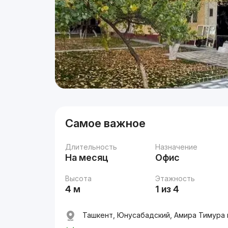
Самое важное
Длительность
Назначение
На месяц
Офис
Высота
Этажность
4 м
1 из 4
Ташкент, Юнусабадский, Амира Тимура п