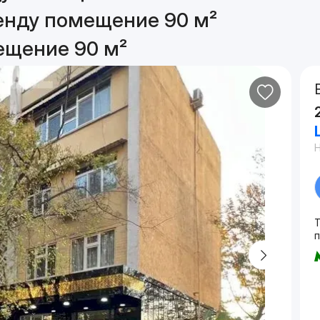
енду помещение 90 м²
ещение 90 м²
п