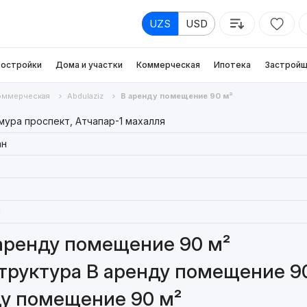
UZS
USD
остройки
Дома и участки
Коммерческая
Ипотека
Застройщ
оммерческая
Abdulaziz
В аренду помещение 90 м²
мура проспект, Атчапар-1 махалля
ан
я
аренду помещение 90 м²
труктура В аренду помещение 9
ду помещение 90 м²