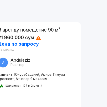
В аренду помещение 90 м²
21 960 000
сум
Цена по запросу
На месяц
Abdulaziz
A
Риэлтор
Ташкент, Юнусабадский, Амира Тимура
роспект, Атчапар-1 махалля
Шахристан
197 м 2 мин