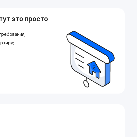
тут это просто
требования;
ртиру;