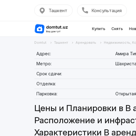
Ташкент
Консультация
Купить
Снять
Нов
Domtut
Ташкент
Арендовать
Недвижимость, К
Адрес:
Амира Ти
Метро:
Шахрист
Срок сдачи:
Отделка:
Парковка:
Открыта
Цены и Планировки в В 
Расположение и инфрас
Характеристики В арен