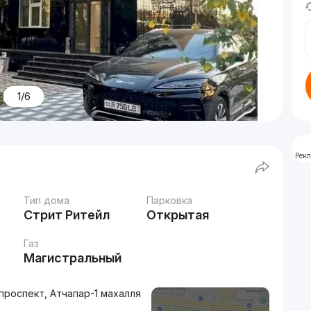
1/6
Рек
Тип дома
Парковка
Стрит Ритейл
Открытая
Газ
Магистральный
роспект, Атчапар-1 махалля