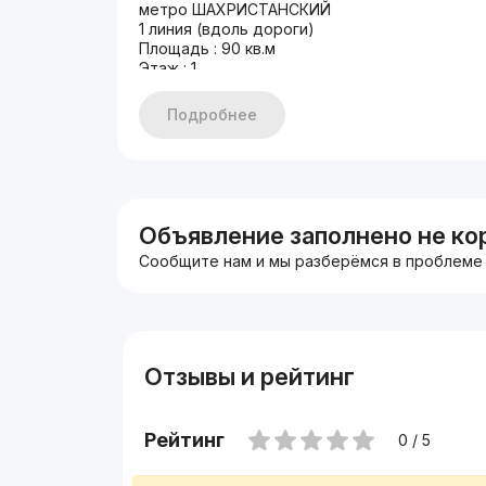
метро ШАХРИСТАНСКИЙ
1 линия (вдоль дороги)
Площадь : 90 кв.м
Этаж : 1
Кол-во комнат : 3
Состояние : Евроремонт
Подробнее
+ паркинг 5-6 машин
АРЕНДА: $1800
+998933373776
Другие варианты nejiloy_uzz
Объявление заполнено не ко
Сообщите нам и мы разберёмся в проблеме
Отзывы и рейтинг
Рейтинг
0 / 5