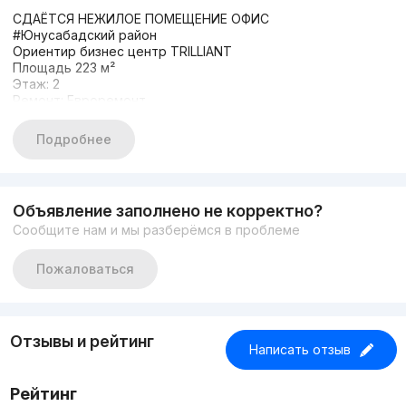
СДАЁТСЯ НЕЖИЛОЕ ПОМЕЩЕНИЕ ОФИС
#Юнусабадский район
Ориентир бизнес центр TRILLIANT
Площадь 223 м²
Этаж: 2
Ремонт: Евроремонт
парковка
круглосуточная охрана
Подробнее
чиллеровая система
Цена: 40$ за м²
+998933373776
Другие варианты: nejiloy_uzz
Объявление заполнено не корректно?
Сообщите нам и мы разберёмся в проблеме
Пожаловаться
Отзывы и рейтинг
Написать отзыв
Рейтинг