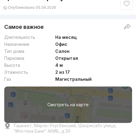
Опубликовано 05.06.2026
Самое важное
Длительность
На месяц
Назначение
Офис
Тип дома
Салон
Парковка
Открытая
Высота
4 м
Этажность
2 из 17
Газ
Магистральный
Смотреть на карте
Ташкент, Мирзо-Улугбекский, Шахрисабз улица,
"Ипотека Банк" АКИБ, д.30