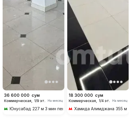
36 600 000
сум
18 300 000
сум
Коммерческая,
1/9 эт.
Коммерческая,
1/4 эт.
На месяц
На месяц
Юнусабад
227 м 3 мин пешком
Хамида Алимджана
355 м 