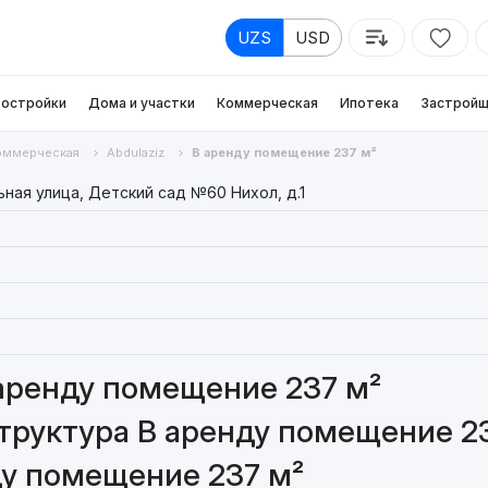
UZS
USD
остройки
Дома и участки
Коммерческая
Ипотека
Застройщ
оммерческая
Abdulaziz
В аренду помещение 237 м²
ная улица, Детский сад №60 Нихол, д.1
аренду помещение 237 м²
труктура В аренду помещение 2
ду помещение 237 м²