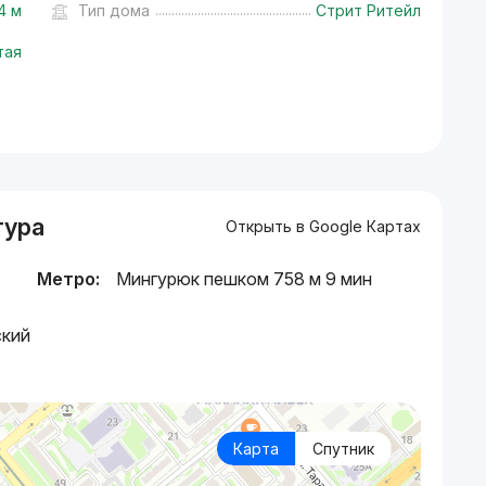
4 м
Тип дома
Стрит Ритейл
тая
тура
Открыть в Google Картах
Метро:
Мингурюк пешком 758 м 9 мин
ский
Карта
Спутник