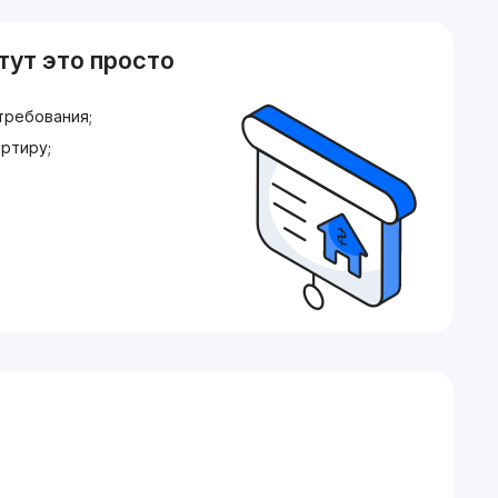
тут это просто
требования;
ртиру;