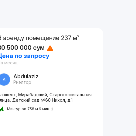
В аренду помещение 237 м²
30 500 000
сум
Цена по запросу
На месяц
Abdulaziz
A
Риэлтор
Ташкент, Мирабадский, Старогоспитальная
лица, Детский сад №60 Нихол, д.1
Мингурюк
758 м 9 мин