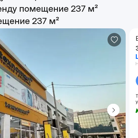
енду помещение 237 м²
ещение 237 м²
у