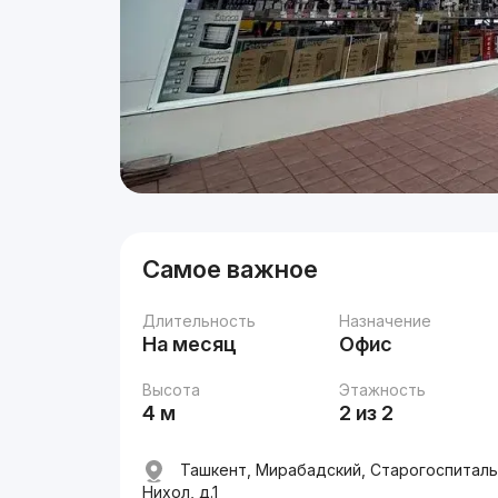
Самое важное
Длительность
Назначение
На месяц
Офис
Высота
Этажность
4 м
2 из 2
Ташкент, Мирабадский, Старогоспиталь
Нихол, д.1