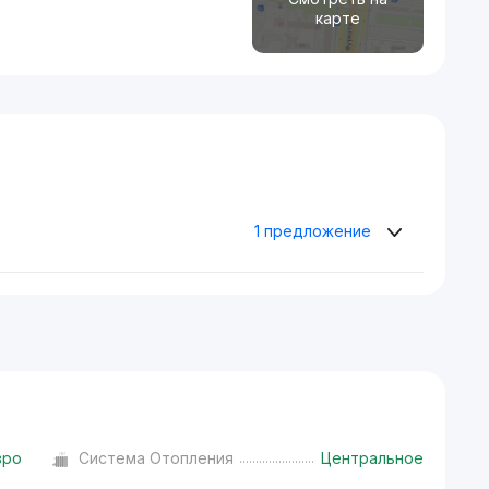
карте
1 предложение
вро
Система Отопления
Центральное