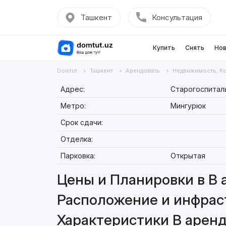
Ташкент
Консультация
Купить
Снять
Нов
Domtut
Ташкент
Арендовать
Недвижимость, К
Адрес:
Старогоспиталь
Метро:
Мингурюк
Срок сдачи:
Отделка:
Парковка:
Открытая
Цены и Планировки в В 
Расположение и инфрас
Характеристики В арен