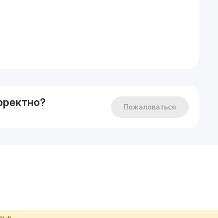
рректно?
Пожаловаться
тзыв