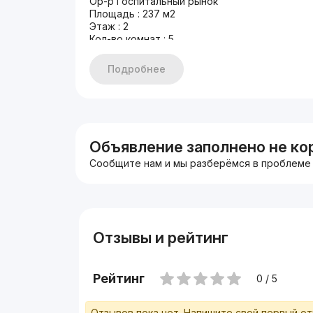
Ор-р Госпитальный рынок
Площадь : 237 м2
Этаж : 2
Кол-во комнат : 5
состояние : ремонт
Дополнительно : паркинг
Подробнее
Первая линия
Цена : 2500 у.е.
+998933373776
Другие варианты: nejiloy_uzz
Объявление заполнено не ко
Сообщите нам и мы разберёмся в проблеме
Отзывы и рейтинг
Рейтинг
0 / 5
Отзывов пока нет. Напишите свой первый о