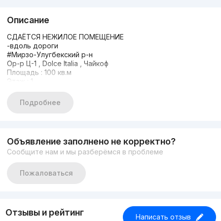
Описание
СДАЁТСЯ НЕЖИЛОЕ ПОМЕЩЕНИЕ
-вдоль дороги
#Мирзо-Улугбекский р-н
Ор-р Ц-1 , Dolce Italia , Чайкоф
Площадь : 100 кв.м
Этаж : 1
Кол-во комнат : open space
Состояние : Евроремонт
Подробнее
АРЕНДА: 5000 у.е
+998933373776
Объявление заполнено не корректно?
Сообщите нам и мы разберёмся в проблеме
Пожаловаться
Отзывы и рейтинг
Написать отзыв