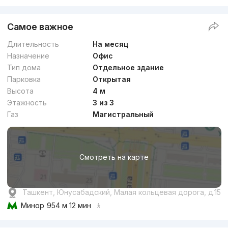
Самое важное
Длительность
На месяц
Назначение
Офис
Тип дома
Отдельное здание
Парковка
Открытая
Высота
4 м
Этажность
3 из 3
Газ
Магистральный
Смотреть на карте
Ташкент, Юнусабадский, Малая кольцевая дорога, д.15
Минор
954 м 12 мин