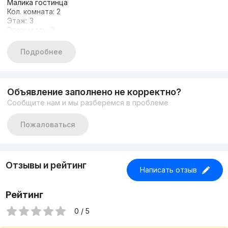
Малика гостинца
Кол. комната: 2
Этаж: 3
Этажность: 3
Общая площадь: 800 кв.м
Состояние: евроремонт
Подробнее
Парковка
АРЕНДА: 10$ за 1 кв.м
+998933373776
Другие варианты: nejiloy_uzz
Объявление заполнено не корректно?
Сообщите нам и мы разберёмся в проблеме
Пожаловаться
Отзывы и рейтинг
Написать отзыв
Рейтинг
0 / 5