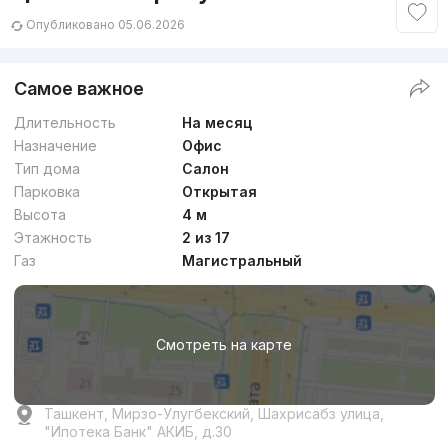
Опубликовано 05.06.2026
Самое важное
Длительность
На месяц
Назначение
Офис
Тип дома
Салон
Парковка
Открытая
Высота
4 м
Этажность
2 из 17
Газ
Магистральный
Смотреть на карте
Ташкент, Мирзо-Улугбекский, Шахрисабз улица,
"Ипотека Банк" АКИБ, д.30