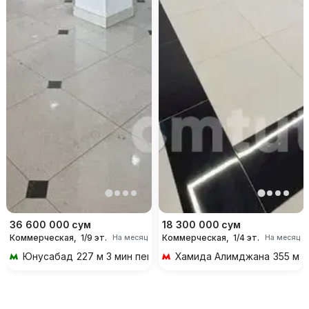
36 600 000
сум
18 300 000
сум
Коммерческая,
1/9 эт.
Коммерческая,
1/4 эт.
На месяц
На месяц
Юнусабад
227 м 3 мин пешком
Хамида Алимджана
355 м 