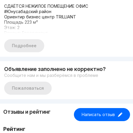
СДАЁТСЯ НЕЖИЛОЕ ПОМЕЩЕНИЕ ОФИС
#Юнусабадский район
Ориентир бизнес центр TRILLIANT
Площадь 223 м²
Этаж: 2
Ремонт: Евроремонт
парковка
круглосуточная охрана
Подробнее
чиллеровая система
Цена: 40$ за м²
+998933373776
Другие варианты: nejiloy_uzz
Объявление заполнено не корректно?
Сообщите нам и мы разберёмся в проблеме
Пожаловаться
Отзывы и рейтинг
Написать отзыв
Рейтинг