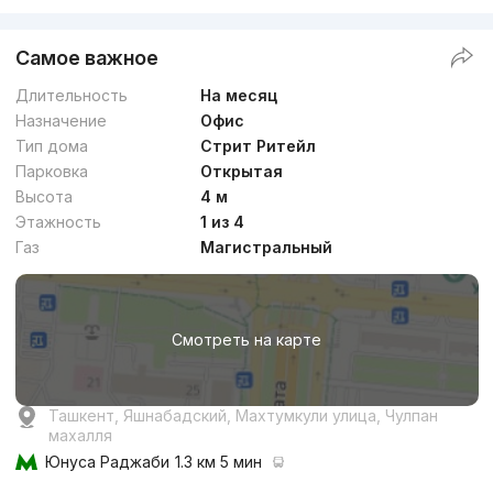
Самое важное
Длительность
На месяц
Назначение
Офис
Тип дома
Стрит Ритейл
Парковка
Открытая
Высота
4 м
Этажность
1 из 4
Газ
Магистральный
Смотреть на карте
Ташкент, Яшнабадский, Махтумкули улица, Чулпан
махалля
Юнуса Раджаби
1.3 км 5 мин