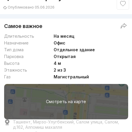
Опубликовано 05.06.2026
Самое важное
Длительность
На месяц
Назначение
Офис
Тип дома
Отдельное здание
Парковка
Открытая
Высота
4 м
Этажность
2 из 3
Газ
Магистральный
Смотреть на карте
Ташкент, Мирзо-Улугбекский, Салом улица, Салом,
д.162, Алпомиш махалля