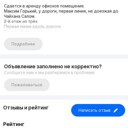
Сдается в аренду офисное помещение.
Максим Горький, у дороги, первая линия, не доезжая до
Чайхана Салом.
2-й этаж из трёх
Первая линия вдоль дороги.
Пешком 5 минут до метро.
Площадь 160 м2
3 больших помещения, отдельно кухня и санузел. С
Подробнее
ремонтом и мебелью.
Есть отопительная система, котел.
Цена: 3 500 у.е. (по 22 у.е.за 1 м²).+ НДС
Счётчик на электричество отдельно, отопление и
Объявление заполнено не корректно?
водоснабжение оплачивает владелец.
Сообщите нам и мы разберёмся в проблеме
Комиссия агентства составляет 50% от суммы аренды 1
месяца.
+998938013202
Пожаловаться
+998909865199
Лобар
Отзывы и рейтинг
Написать отзыв
Рейтинг