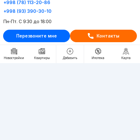
+998 (78) 113-20-86
+998 (93) 390-30-10
Пн-Пт. С 9:30 до 18:00
Перезвоните мне
Контакты
RU
UZ
Контакты
Новостройки
Квартиры
Добавить
Ипотека
Карта
О проекте
Проект компании Webnow ©
Условия использования
Политика конфиденциальности
Публичная оферта
Учредитель:
"WEBNOW" MChJ
Адрес:
Toshkent shahri, A.Qahhor ko'chasi, 47-uy