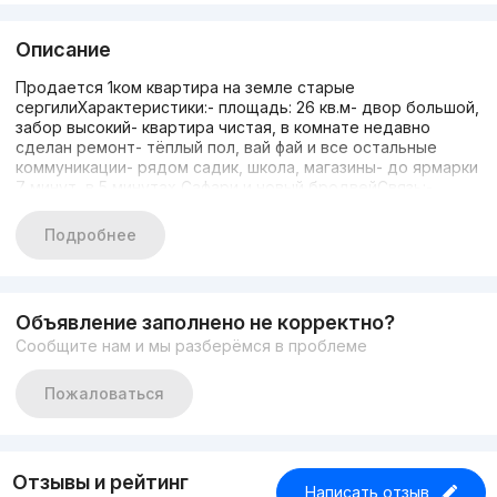
Описание
Продается 1ком квартира на земле старые
сергилиХарактеристики:- площадь: 26 кв.м- двор большой,
забор высокий- квартира чистая, в комнате недавно
сделан ремонт- тёплый пол, вай фай и все остальные
коммуникации- рядом садик, школа, магазины- до ярмарки
7 минут, в 5 минутах Сафари и новый бродвейСвязь:-
пишите в телеграмме, там созвонимся; не всегда могу
отвечать на звонкиЦена: 30.000$
Подробнее
Объявление заполнено не корректно?
Сообщите нам и мы разберёмся в проблеме
Пожаловаться
Отзывы и рейтинг
Написать отзыв