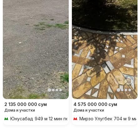
2 135 000 000
сум
4 575 000 000
сум
Дома и участки
Дома и участки
Юнусабад
949 м 12 мин пешком
Мирзо Улугбек
704 м 9 ми