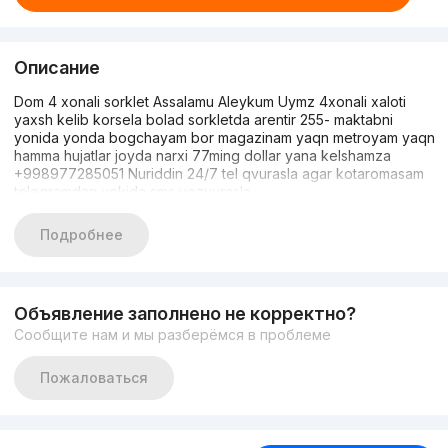
Описание
Dom 4 xonali sorklet Assalamu Aleykum Uymz 4xonali xaloti
yaxsh kelib korsela bolad sorkletda arentir 255- maktabni
yonida yonda bogchayam bor magazinam yaqn metroyam yaqn
hamma hujatlar joyda narxi 77ming dollar yana kelshamza
+998977285051 Nuriddin 24/7 tel qvurasla agar kotaromasam
telegramdan yokida sms yozvurasla
Подробнее
Объявление заполнено не корректно?
Сообщите нам и мы разберёмся в проблеме
Пожаловаться