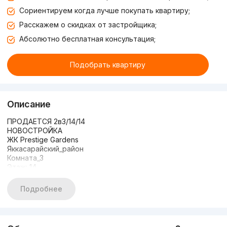
Сориентируем когда лучше покупать квартиру;
Расскажем о скидках от застройщика;
Абсолютно бесплатная консультация;
Подобрать квартиру
Описание
ПРОДАЕТСЯ 2в3/14/14
НОВОСТРОЙКА
ЖК Prestige Gardens
Яккасарайский_район
Комната_3
Этаж: 14
Этажность: 14
Общая площадь: 60м2
Подробнее
Состояние: с ремонтом
С МЕБЕЛЬЮ И ТЕХНИКОЙ
ЦЕНА: 115.000$