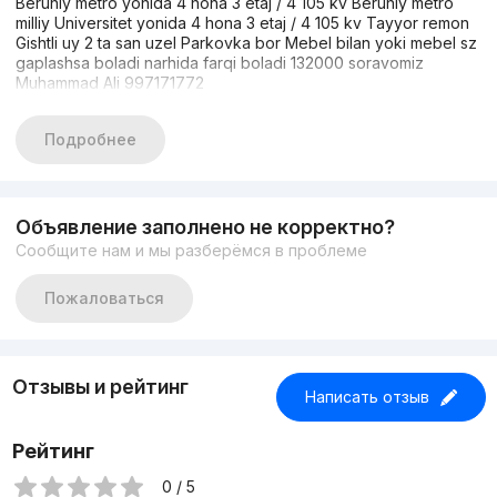
Beruniy metro yonida 4 hona 3 etaj / 4 105 kv Beruniy metro
milliy Universitet yonida 4 hona 3 etaj / 4 105 kv Tayyor remon
Gishtli uy 2 ta san uzel Parkovka bor Mebel bilan yoki mebel sz
gaplashsa boladi narhida farqi boladi 132000 soravomiz
Muhammad Ali 997171772
Подробнее
Объявление заполнено не корректно?
Сообщите нам и мы разберёмся в проблеме
Пожаловаться
Отзывы и рейтинг
Написать отзыв
Рейтинг
0 / 5