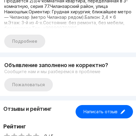
Продаётся 2/3/4-комнатная квартира, переделанная в 3-
комнатную, серия 77.Чиланзарский район, улица
Наккошлык.Ориентир: Грудная хирургия; ближайшее метро
— Чиланзар (метро Чиланзар рядом).Балкон: 2,4 × 6
м.Этаж: 3-й из 4-х.Состояние: без ремонта, без мебели,
без маклера.Тел.: +998909760185
Подробнее
Объявление заполнено не корректно?
Сообщите нам и мы разберёмся в проблеме
Пожаловаться
Отзывы и рейтинг
Написать отзыв
Рейтинг