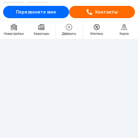
RU
UZ
Перезвоните мне
Контакты
Контакты
Новостройки
Квартиры
Добавить
Ипотека
Карта
О проекте
Проект компании Webnow ©
Условия использования
Политика конфиденциальности
Публичная оферта
Учредитель:
"WEBNOW" MChJ
Адрес:
Toshkent shahri, A.Qahhor ko'chasi, 47-uy
Регистрация электронного СМИ:
1649
Квартиры в новостройках Ташкента пользуются большим спросом,