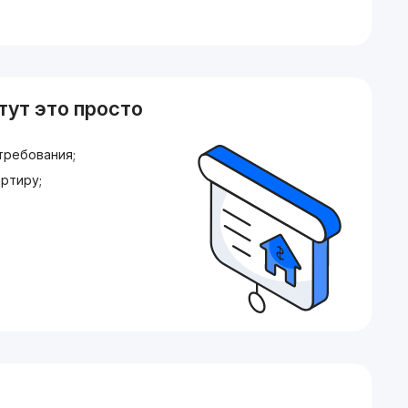
тут это просто
требования;
ртиру;