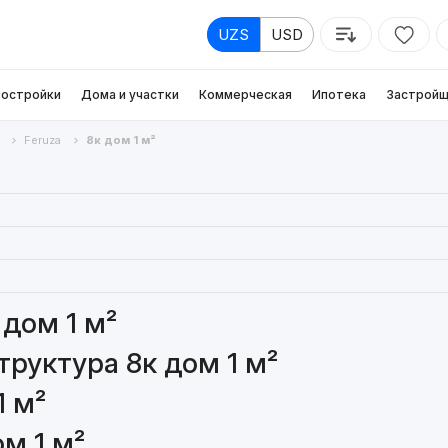
UZS
USD
остройки
Дома и участки
Коммерческая
Ипотека
Застройщ
Feruza
8к дом 1 м²
дом 1 м²
руктура 8к дом 1 м²
1 м²
м 1 м²