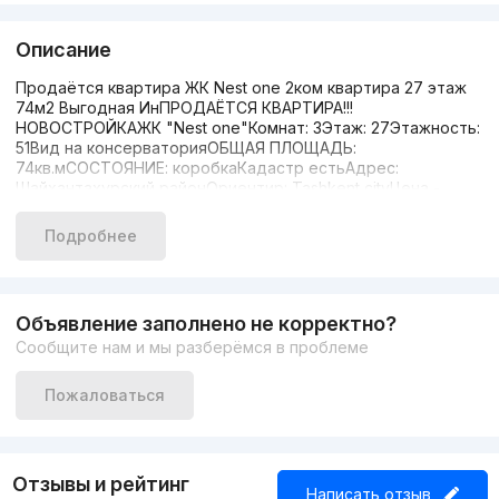
Описание
Продаётся квартира ЖК Nest one 2ком квартира 27 этаж
74м2 Выгодная ИнПРОДАЁТСЯ КВАРТИРА!!!
НОВОСТРОЙКАЖК "Nest one"Комнат: 3Этаж: 27Этажность:
51Вид на консерваторияОБЩАЯ ПЛОЩАДЬ:
74кв.мСОСТОЯНИЕ: коробкаКадастр естьАдрес:
Шайхантахурский районОриентир: Tashkent cityЦена -
2.580.000.000 сум (215000 у.е)«Установленная цена может
корректироваться исходя из официального курса
Подробнее
Центрального банка.»Агентство недвижимости: „JZ STAR
ESTATE”
Объявление заполнено не корректно?
Сообщите нам и мы разберёмся в проблеме
Пожаловаться
Отзывы и рейтинг
Написать отзыв