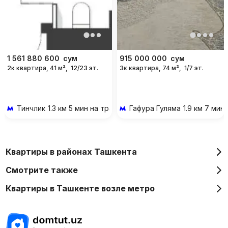
1 561 880 600
сум
915 000 000
сум
2к квартира, 41 м²,
12/23 эт.
3к квартира, 74 м²,
1/7 эт.
Тинчлик
1.3 км 5 мин на транспорте
Гафура Гуляма
1.9 км 7 мин
Квартиры в районах Ташкента
Смотрите также
Квартиры в Ташкенте возле метро