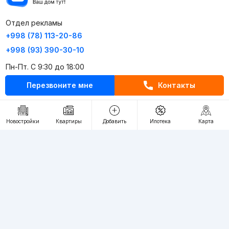
Отдел рекламы
+998 (78) 113-20-86
+998 (93) 390-30-10
Пн-Пт. С 9:30 до 18:00
Перезвоните мне
Контакты
RU
UZ
Контакты
Новостройки
Квартиры
Добавить
Ипотека
Карта
О проекте
Проект компании Webnow ©
Условия использования
Политика конфиденциальности
Публичная оферта