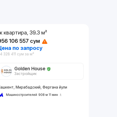
1к квартира, 39.3 м²
956 106 557
сум
Цена по запросу
4 328 411
сум
за м²
Golden House
Застройщик
Ташкент, Мирабадский, Фергана йули
Машиностроителей
908 м 11 мин