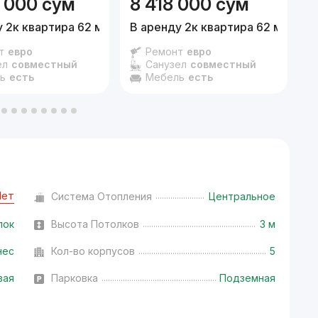
 000
сум
8 418 000
сум
 2к квартира 62 м²,
7/16 эт.
В аренду 2к квартира 62 м²,
12/1
2
т
евро
Ремонт
евро
ел
совместный
Санузел
совместный
ь
есть
Мебель
есть
Нет
Система Отопления
Центральное
лок
Высота Потолков
3 м
нес
Кол-во корпусов
5
вая
Парковка
Подземная