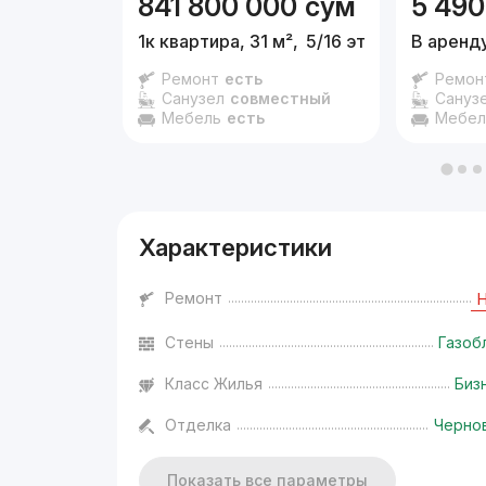
841 800 000
сум
5 490
1к квартира, 31 м²,
5/16 эт.
В аренду
Ремонт
есть
Ремон
Санузел
совместный
Сануз
Мебель
есть
Мебел
Характеристики
Ремонт
Стены
Газоб
Класс Жилья
Биз
Отделка
Черно
Показать все параметры