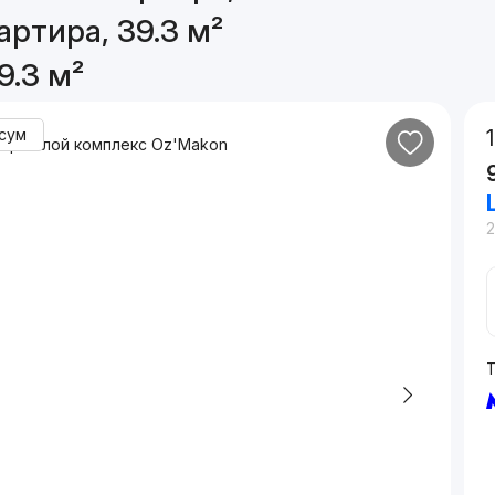
артира, 39.3 м²
9.3 м²
сум
2