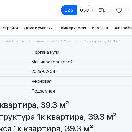
UZS
USD
остройки
Дома и участки
Коммерческая
Ипотека
Застройщ
стройки
Golden House
ЖК «Oz'Makon»
1к квартира, 39.3 м²
Фергана йули
Машиностроителей
2025-02-04
Черновая
Подземная
квартира, 39.3 м²
руктура 1к квартира, 39.3 м²
а 1к квартира, 39.3 м²