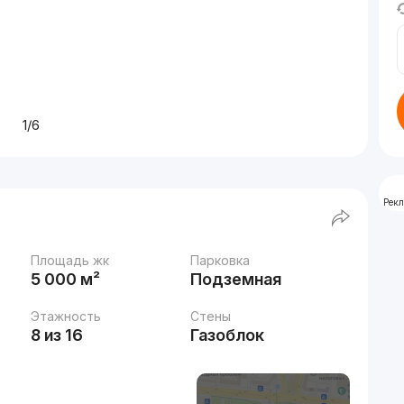
1/6
Рек
Площадь жк
Парковка
5 000 м²
Подземная
Этажность
Стены
8 из 16
Газоблок