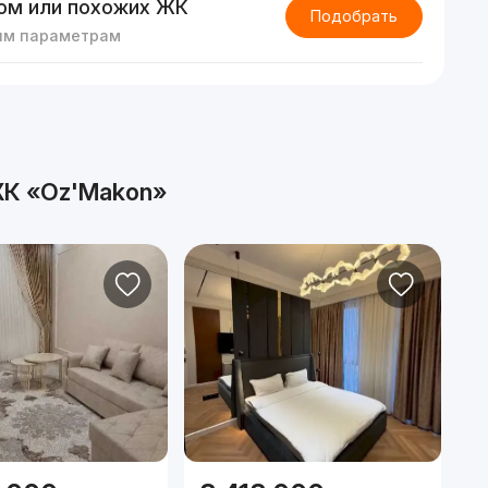
ом или похожих ЖК
Подобрать
им параметрам
К «Oz'Makon»