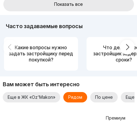
Показать все
Часто задаваемые вопросы
Какие вопросы нужно
Что делать, е
задать застройщику перед
застройщик заде
покупкой?
сроки?
Вам может быть интересно
Еще в ЖК «Oz'Makon»
Рядом
По цене
Еще 
Премиум