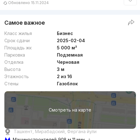
Обновлено 15.11.2024
Самое важное
Класс жилья
Бизнес
Срок сдачи
2025-02-04
Площадь жк
5 000 м²
Парковка
Подземная
Отделка
Черновая
Высота
3 м
Этажность
2 из 16
Стены
Газоблок
Смотреть на карте
Ташкент, Мирабадский, Фергана йули
Машиностроителей
908 м 11 мин