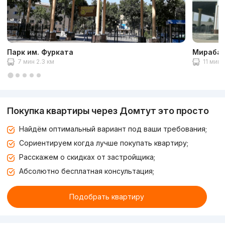
Парк им. Фурката
Мирабад
7 мин 2.3 км
11 мин 
Покупка квартиры через Домтут это просто
Найдём оптимальный вариант под ваши требования;
Сориентируем когда лучше покупать квартиру;
Расскажем о скидках от застройщика;
Абсолютно бесплатная консультация;
Подобрать квартиру