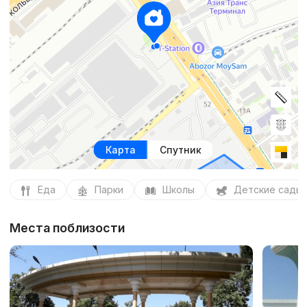
Карта
Спутник
Еда
Парки
Школы
Детские сады
Места поблизости