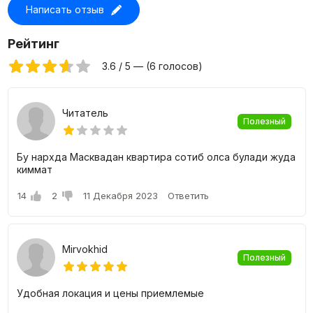
Написать отзыв
Цены на квартиры в жилом комплексе O'z
Makon
Рейтинг
Для покупки доступны 1, 2 и 3-х комнатные квартиры с
3.6 / 5 — (6 голосов)
площадью от 28 до 75 квадратных метров. Имеется
большое разнообразие планировочных решений,
возможностью подобрать идеальную квартиру именно
Читатель
под себя.
Полезный
Бу нархда Масквадан квартира сотиб олса булади жуда
киммат
14
2
11 Декабря 2023
Ответить
Mirvokhid
Полезный
Удобная локация и цены приемлемые