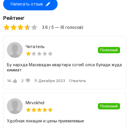
Написать отзыв
Цены на квартиры в жилом комплексе O'z
Makon
Рейтинг
Для покупки доступны 1, 2 и 3-х комнатные квартиры с
3.6 / 5 — (6 голосов)
площадью от 28 до 75 квадратных метров. Имеется
большое разнообразие планировочных решений,
возможностью подобрать идеальную квартиру именно
Читатель
под себя.
Полезный
Бу нархда Масквадан квартира сотиб олса булади жуда
киммат
14
2
11 Декабря 2023
Ответить
Mirvokhid
Полезный
Удобная локация и цены приемлемые