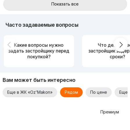
Показать все
Часто задаваемые вопросы
Какие вопросы нужно
Что делать, е
задать застройщику перед
застройщик заде
покупкой?
сроки?
Вам может быть интересно
Еще в ЖК «Oz'Makon»
Рядом
По цене
Еще 
Премиум