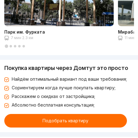
Парк им. Фурката
Мирабад
7 мин 2.3 км
11 мин 
Покупка квартиры через Домтут это просто
Найдём оптимальный вариант под ваши требования;
Сориентируем когда лучше покупать квартиру;
Расскажем о скидках от застройщика;
Абсолютно бесплатная консультация;
Подобрать квартиру