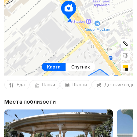
Карта
Спутник
Еда
Парки
Школы
Детские сады
Места поблизости