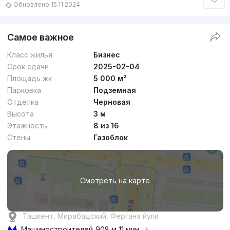
Обновлено 15.11.2024
Самое важное
Класс жилья
Бизнес
Срок сдачи
2025-02-04
Площадь жк
5 000 м²
Парковка
Подземная
Отделка
Черновая
Высота
3 м
Этажность
8 из 16
Стены
Газоблок
Смотреть на карте
Ташкент, Мирабадский, Фергана йули
Машиностроителей
908 м 11 мин