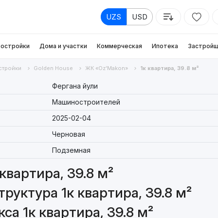
UZS
USD
остройки
Дома и участки
Коммерческая
Ипотека
Застройщ
стройки
Golden House
ЖК «Oz'Makon»
1к квартира, 39.8 м²
Фергана йули
Машиностроителей
2025-02-04
Черновая
Подземная
квартира, 39.8 м²
уктура 1к квартира, 39.8 м²
а 1к квартира, 39.8 м²