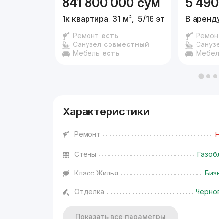
841 800 000
сум
5 490
1к квартира, 31 м²,
5/16 эт.
В аренду
Ремонт
есть
Ремон
Санузел
совместный
Сануз
Мебель
есть
Мебел
Характеристики
Ремонт
Стены
Газоб
Класс Жилья
Биз
Отделка
Черно
Показать все параметры