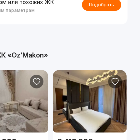
ом или похожих ЖК
Подобрать
им параметрам
К «Oz'Makon»