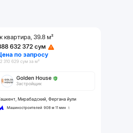
1к квартира, 39.8 м²
888 632 372
сум
Цена по запросу
2 310 629
сум
за м²
Golden House
Застройщик
Ташкент, Мирабадский, Фергана йули
Машиностроителей
908 м 11 мин