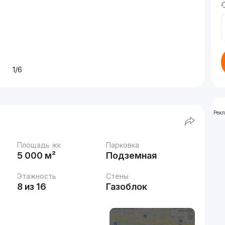
1/6
Рек
Площадь жк
Парковка
5 000 м²
Подземная
Этажность
Стены
8 из 16
Газоблок