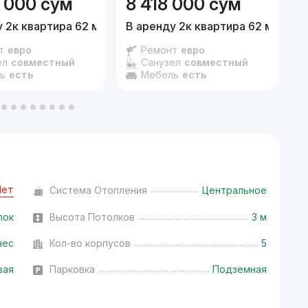
 000
сум
8 418 000
сум
 2к квартира 62 м²,
7/16 эт.
В аренду 2к квартира 62 м²,
12/1
2
т
евро
Ремонт
евро
ел
совместный
Санузел
совместный
ь
есть
Мебель
есть
Нет
Система Отопления
Центральное
лок
Высота Потолков
3 м
нес
Кол-во корпусов
5
вая
Парковка
Подземная