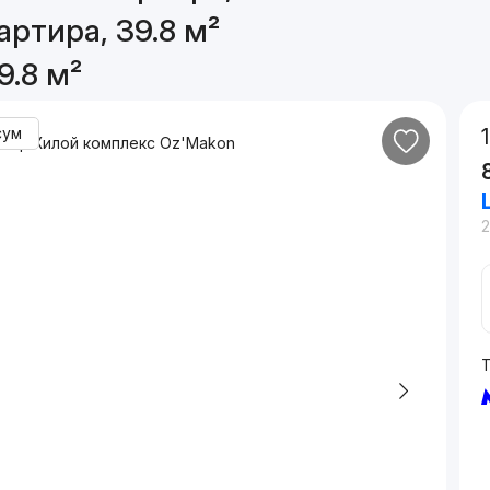
артира, 39.8 м²
9.8 м²
сум
2