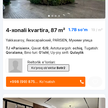
4-xonali kvartira, 87 m²
1.7B
soʻm
19
/ m²
Yakkasaroy, Яккасарайский, PARISIEN, Мукими улица
TJ «Parisien»
,
Qavat:
6/9
,
Avtoturargoh:
ochiq
,
Tugatish:
Qoralama
,
Bino turi:
G'isht
,
Uy-joy sinfi:
Qulaylik
Rieltorlik e'lonlari:
Ko'proq ob'ektlar
Botir2
+998 (99) 875...
Ko'rsatish