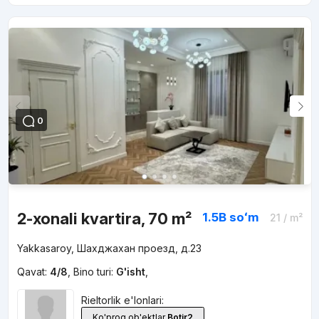
0
2-xonali kvartira, 70 m²
1.5B
soʻm
21
/ m²
Yakkasaroy, Шахджахан проезд, д.23
Qavat:
4/8
,
Bino turi:
G'isht
,
Rieltorlik e'lonlari:
Ko'proq ob'ektlar
Botir2