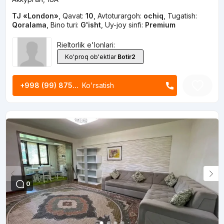
TJ «London»
,
Qavat:
10
,
Avtoturargoh:
ochiq
,
Tugatish:
Qoralama
,
Bino turi:
G'isht
,
Uy-joy sinfi:
Premium
Rieltorlik e'lonlari:
Ko'proq ob'ektlar
Botir2
+998 (99) 875...
Ko'rsatish
0