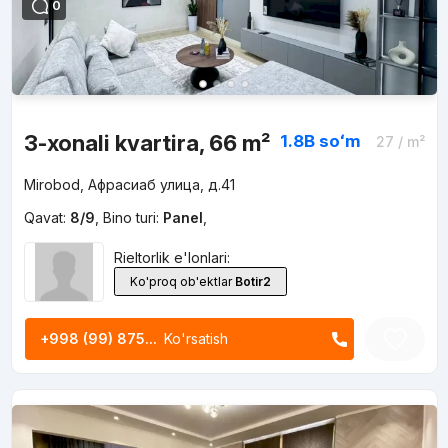
0
3-xonali kvartira, 66 m²
1.8B
soʻm
27
/ m²
Mirobod, Афрасиаб улица, д.41
Qavat:
8/9
,
Bino turi:
Panel
,
Rieltorlik e'lonlari:
Ko'proq ob'ektlar
Botir2
+998 (99) 875...
Ko'rsatish