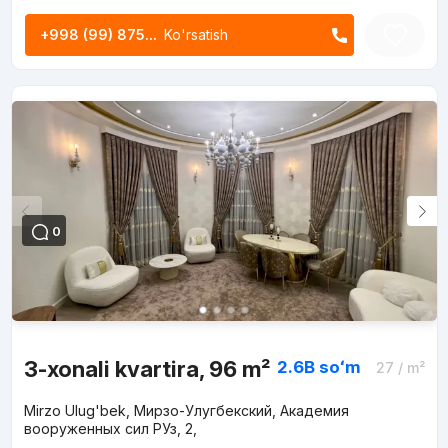
+998 (99) 875...
Ko'rsatish
0
3-xonali kvartira, 96 m²
2.6B
soʻm
27
/ m²
Mirzo Ulug'bek, Мирзо-Улугбекский, Академия
вооруженных сил РУз, 2,