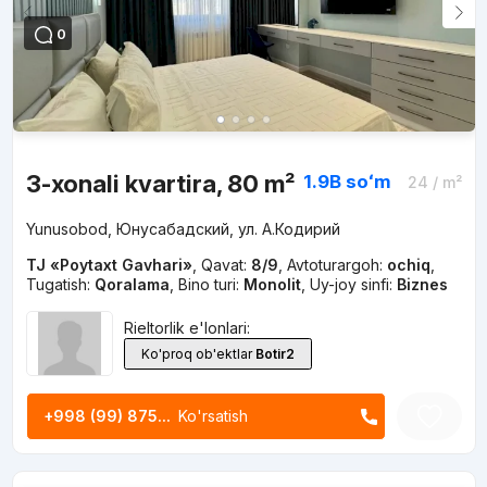
0
3-xonali kvartira, 80 m²
1.9B
soʻm
24
/ m²
Yunusobod, Юнусабадский, ул. А.Кодирий
TJ «Poytaxt Gavhari»
,
Qavat:
8/9
,
Avtoturargoh:
ochiq
,
Tugatish:
Qoralama
,
Bino turi:
Monolit
,
Uy-joy sinfi:
Biznes
Rieltorlik e'lonlari:
Ko'proq ob'ektlar
Botir2
+998 (99) 875...
Ko'rsatish