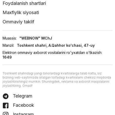
Foydalanish shartlari
Maxfiylik siyosati
Ommaviy taklif
Muassis:
"WEBNOW" MChJ
Manzil:
Toshkent shahri, A.Qahhor ko'chasi, 47-uy
Elektron ommaviy axborot vositalarini ro'yxatdan o'tkazish:
1649
Toshkent shahridagi yangi binolardagi kvartiralarga talab katta, siz
bizning veb-saytimizda istalgan toifadagi kvartiralarni cheksiz miqdorda
joylashtirishingiz mumkin. Shuningdek, reklama va axborot maqolalarini
joylashtiring. Omad!
Telegram
Facebook
Instagram