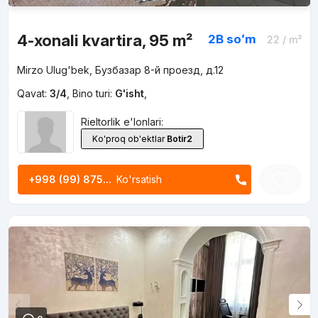
4-xonali kvartira, 95 m²
2B
soʻm
22
/ m²
Mirzo Ulug'bek, Бузбазар 8-й проезд, д.12
Qavat:
3/4
,
Bino turi:
G'isht
,
Rieltorlik e'lonlari:
Ko'proq ob'ektlar
Botir2
+998 (99) 875...
Ko'rsatish