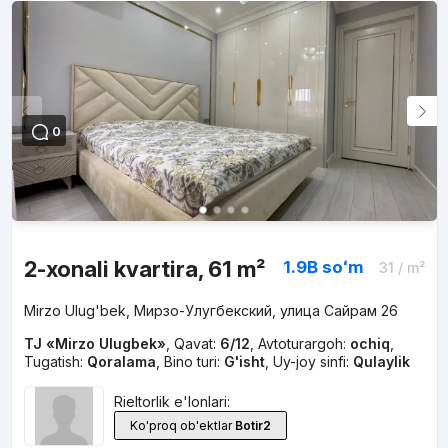
0
2-xonali kvartira, 61 m²
1.9B
soʻm
31
/ m²
Mirzo Ulug'bek, Мирзо-Улугбекский, улица Сайрам 26
TJ «Mirzo Ulugbek»
,
Qavat:
6/12
,
Avtoturargoh:
ochiq
,
Tugatish:
Qoralama
,
Bino turi:
G'isht
,
Uy-joy sinfi:
Qulaylik
Rieltorlik e'lonlari:
Ko'proq ob'ektlar
Botir2