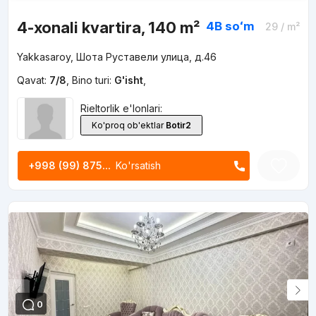
4-xonali kvartira, 140 m²
4B
soʻm
29
/ m²
Yakkasaroy, Шота Руставели улица, д.46
Qavat:
7/8
,
Bino turi:
G'isht
,
Rieltorlik e'lonlari:
Ko'proq ob'ektlar
Botir2
+998 (99) 875...
Ko'rsatish
0