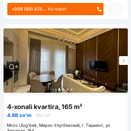
+998 (99) 875...
Ko'rsatish
0
4-xonali kvartira, 165 m²
4.8B
soʻm
29
/ m²
Mirzo Ulug'bek, Мирзо-Улугбекский, г. Ташкент, ул
Аккурган, 18A