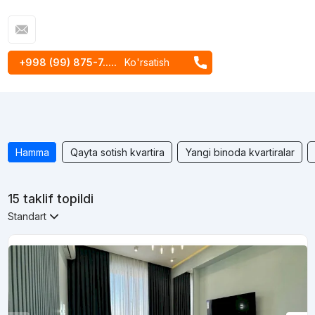
+998 (99) 875-7.....
Ko'rsatish
Hamma
Qayta sotish kvartira
Yangi binoda kvartiralar
15 taklif topildi
Standart