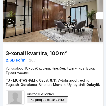
0
3-xonali kvartira, 100 m²
2.6B
soʻm
26
/ m²
Yunusobod, Юнусабадский, Ниёзбек йули улица, Буюк
Турон махалля
TJ «MUHTASHAM»
,
Qavat:
8/11
,
Avtoturargoh:
ochiq
,
Tugatish:
Qoralama
,
Bino turi:
Monolit
,
Uy-joy sinfi:
Qulaylik
Rieltorlik e'lonlari:
Ko'proq ob'ektlar
Botir2