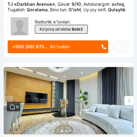
TJ «Darkhan Avenue»
,
Qavat:
9/10
,
Avtoturargoh:
ochiq
,
Tugatish:
Qoralama
,
Bino turi:
G'isht
,
Uy-joy sinfi:
Qulaylik
Rieltorlik e'lonlari:
Ko'proq ob'ektlar
Botir2
+998 (99) 875...
Ko'rsatish
0