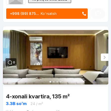
+998 (99) 875...
Ko'rsatish
0
4-xonali kvartira, 135 m²
3.3B
soʻm
24
/ m²