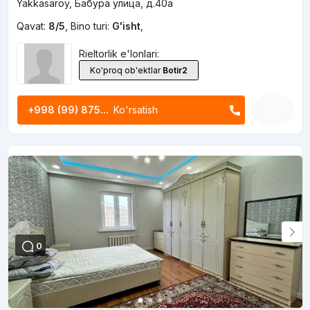
Yakkasaroy, Бабура улица, д.40а
Qavat:
8/5
,
Bino turi:
G'isht
,
Rieltorlik e'lonlari:
Ko'proq ob'ektlar
Botir2
+998 (99) 875...
Ko'rsatish
0