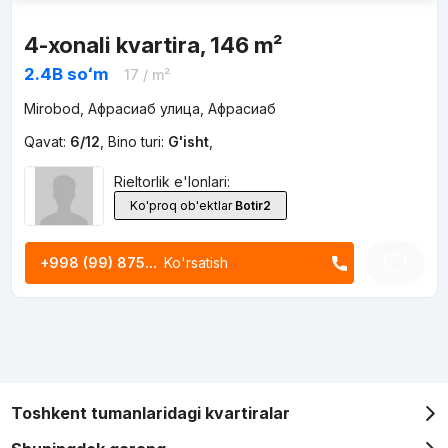
4-xonali kvartira, 146 m²
2.4B
soʻm
17
/ m²
Mirobod, Афрасиаб улица, Афрасиаб
Qavat:
6/12
,
Bino turi:
G'isht
,
Rieltorlik e'lonlari:
Ko'proq ob'ektlar
Botir2
+998 (99) 875...
Ko'rsatish
Toshkent tumanlaridagi kvartiralar