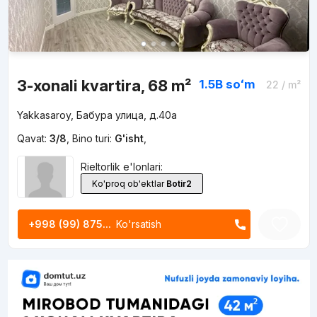
3-xonali kvartira, 68 m²
1.5B
soʻm
22
/ m²
Yakkasaroy, Бабура улица, д.40а
Qavat:
3/8
,
Bino turi:
G'isht
,
Rieltorlik e'lonlari:
Ko'proq ob'ektlar
Botir2
+998 (99) 875...
Ko'rsatish