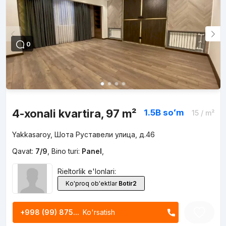
0
4-xonali kvartira, 97 m²
1.5B
soʻm
15
/ m²
Yakkasaroy, Шота Руставели улица, д.46
Qavat:
7/9
,
Bino turi:
Panel
,
Rieltorlik e'lonlari:
Ko'proq ob'ektlar
Botir2
+998 (99) 875...
Ko'rsatish