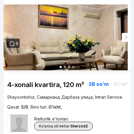
0
4-xonali kvartira, 120 m²
2B
soʻm
17
/ m²
Shayxontohur, Самарканд Дарбаза улица, Intran Service
Qavat:
3/9
,
Bino turi:
G'isht
,
Rieltorlik e'lonlari:
Ko'proq ob'ektlar
Sherzod2