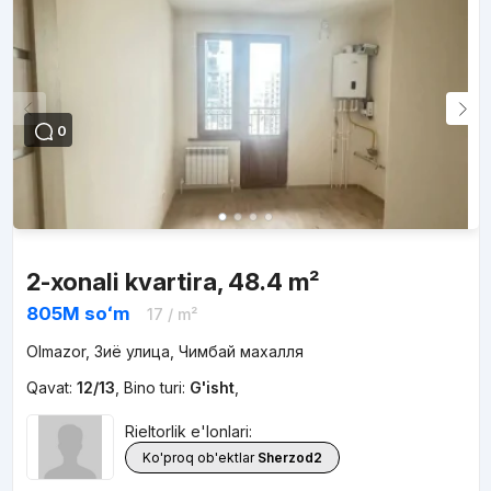
0
2-xonali kvartira, 48.4 m²
805M
soʻm
17
/ m²
Olmazor, Зиё улица, Чимбай махалля
Qavat:
12/13
,
Bino turi:
G'isht
,
Rieltorlik e'lonlari:
Ko'proq ob'ektlar
Sherzod2