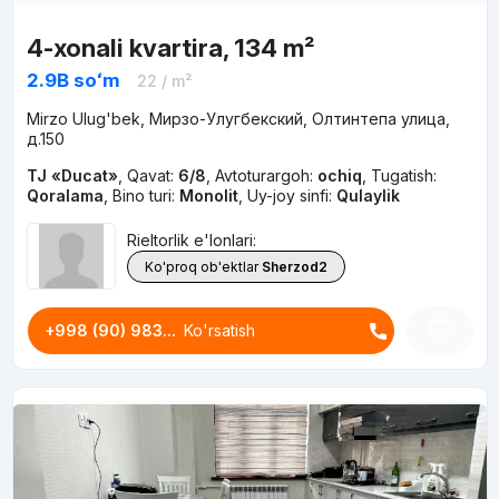
4-xonali kvartira, 134 m²
2.9B
soʻm
22
/ m²
Mirzo Ulug'bek, Мирзо-Улугбекский, Олтинтепа улица,
д.150
TJ «Ducat»
,
Qavat:
6/8
,
Avtoturargoh:
ochiq
,
Tugatish:
Qoralama
,
Bino turi:
Monolit
,
Uy-joy sinfi:
Qulaylik
Rieltorlik e'lonlari:
Ko'proq ob'ektlar
Sherzod2
+998 (90) 983...
Ko'rsatish