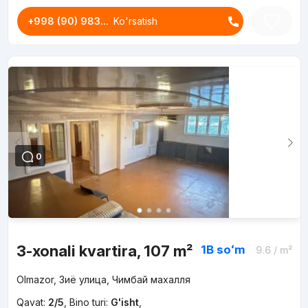
+998 (90) 983...
Ko'rsatish
0
3-xonali kvartira, 107 m²
1B
soʻm
9.6
/ m²
Olmazor, Зиё улица, Чимбай махалля
Qavat:
2/5
,
Bino turi:
G'isht
,