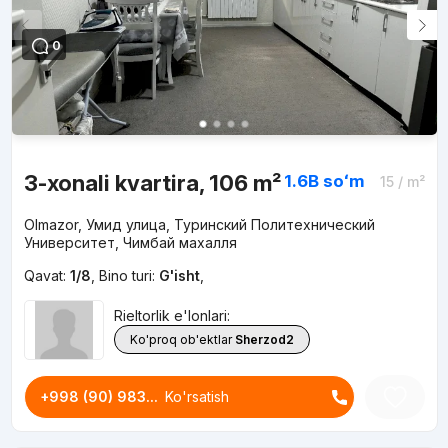
0
3-xonali kvartira, 106 m²
1.6B
soʻm
15
/ m²
Olmazor, Умид улица, Туринский Политехнический
Университет, Чимбай махалля
Qavat:
1/8
,
Bino turi:
G'isht
,
Rieltorlik e'lonlari:
Ko'proq ob'ektlar
Sherzod2
+998 (90) 983...
Ko'rsatish