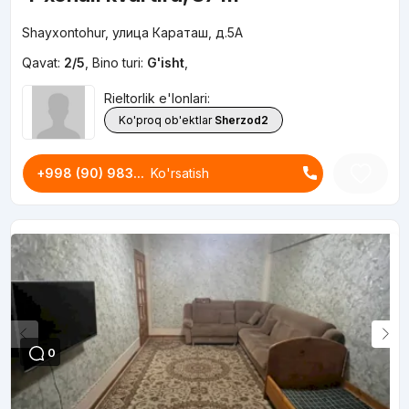
Shayxontohur, улица Караташ, д.5A
Qavat:
2/5
,
Bino turi:
G'isht
,
Rieltorlik e'lonlari:
Ko'proq ob'ektlar
Sherzod2
+998 (90) 983...
Ko'rsatish
0