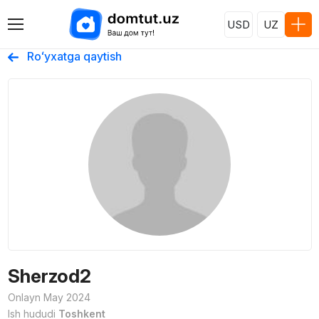
USD
UZ
Roʻyxatga qaytish
Sherzod2
Onlayn May 2024
Ish hududi
Toshkent