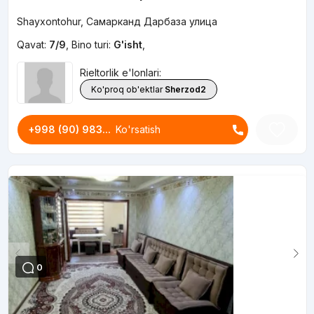
Shayxontohur, Самарканд Дарбаза улица
Qavat:
7/9
,
Bino turi:
G'isht
,
Rieltorlik e'lonlari:
Ko'proq ob'ektlar
Sherzod2
+998 (90) 983...
Ko'rsatish
0