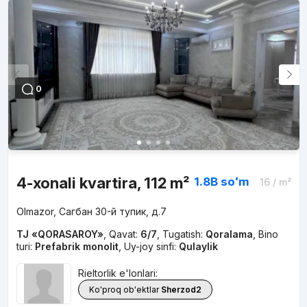
0
4-xonali kvartira, 112 m²
1.8B
soʻm
16
/ m²
Olmazor, Сагбан 30-й тупик, д.7
TJ «QORASAROY»
,
Qavat:
6/7
,
Tugatish:
Qoralama
,
Bino
turi:
Prefabrik monolit
,
Uy-joy sinfi:
Qulaylik
Rieltorlik e'lonlari:
Ko'proq ob'ektlar
Sherzod2