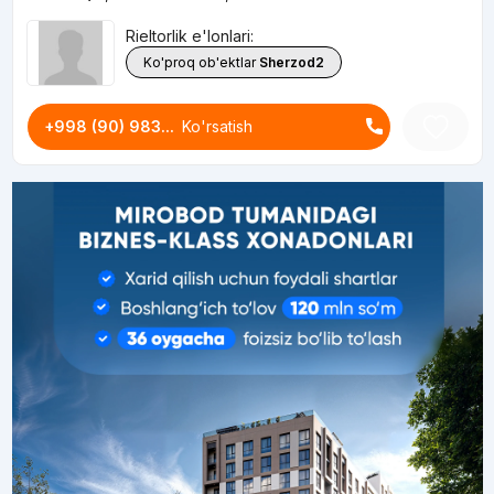
Rieltorlik e'lonlari:
Ko'proq ob'ektlar
Sherzod2
+998 (90) 983...
Ko'rsatish