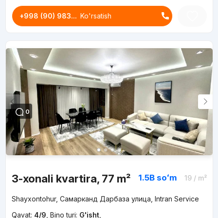
+998 (90) 983...
Ko'rsatish
0
3-xonali kvartira, 77 m²
1.5B
soʻm
19
/ m²
Shayxontohur, Самарканд Дарбаза улица, Intran Service
Qavat:
4/9
,
Bino turi:
G'isht
,