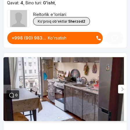
Qavat:
4
,
Bino turi:
G'isht
,
Rieltorlik e'lonlari:
Ko'proq ob'ektlar
Sherzod2
+998 (90) 983...
Ko'rsatish
0