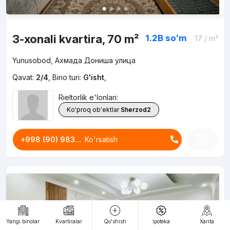
3-xonali kvartira, 70 m²
1.2B
soʻm
17
/ m²
Yunusobod, Ахмада Дониша улица
Qavat:
2/4
,
Bino turi:
G'isht
,
Rieltorlik e'lonlari:
Ko'proq ob'ektlar
Sherzod2
+998 (90) 983...
Ko'rsatish
Yangi binolar
Kvartiralar
Qo'shish
Ipoteka
Xarita