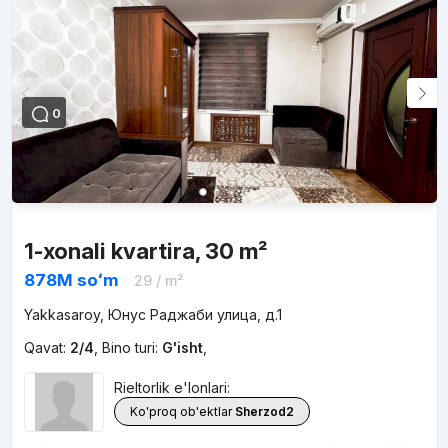
0
1-xonali kvartira, 30 m²
878M
soʻm
29
/ m²
Yakkasaroy, Юнус Раджаби улица, д.1
Qavat:
2/4
,
Bino turi:
G'isht
,
Rieltorlik e'lonlari:
Ko'proq ob'ektlar
Sherzod2