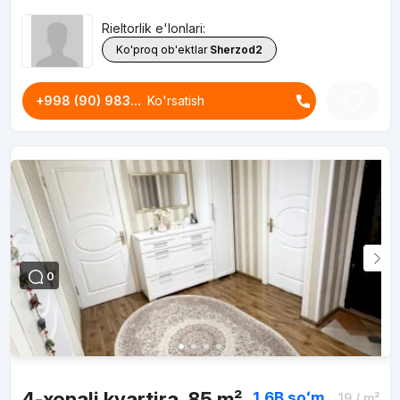
Rieltorlik e'lonlari:
Ko'proq ob'ektlar
Sherzod2
+998 (90) 983...
Ko'rsatish
0
4-xonali kvartira, 85 m²
1.6B
soʻm
19
/ m²