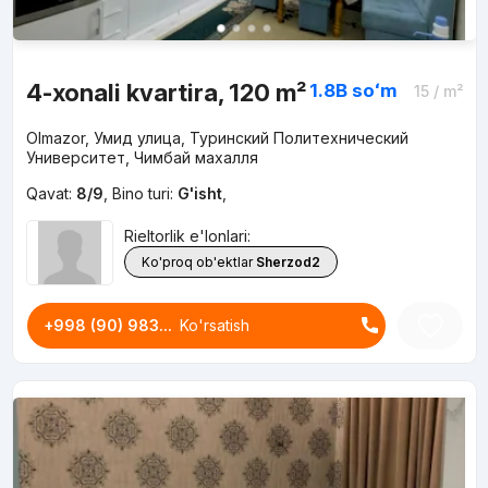
4-xonali kvartira, 120 m²
1.8B
soʻm
15
/ m²
Olmazor, Умид улица, Туринский Политехнический
Университет, Чимбай махалля
Qavat:
8/9
,
Bino turi:
G'isht
,
Rieltorlik e'lonlari:
Ko'proq ob'ektlar
Sherzod2
+998 (90) 983...
Ko'rsatish