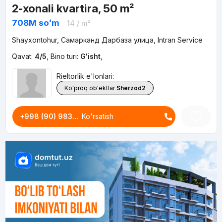
2-xonali kvartira, 50 m²
708M
soʻm
14
/ m²
Shayxontohur, Самарканд Дарбаза улица, Intran Service
Qavat:
4/5
,
Bino turi:
G'isht
,
Rieltorlik e'lonlari:
Ko'proq ob'ektlar
Sherzod2
+998 (90) 983...
Ko'rsatish