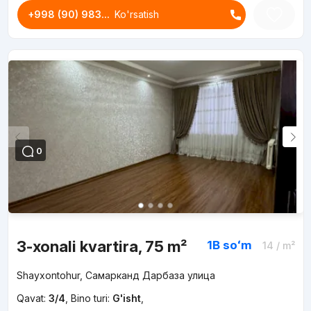
+998 (90) 983...
Ko'rsatish
0
3-xonali kvartira, 75 m²
1B
soʻm
14
/ m²
Shayxontohur, Самарканд Дарбаза улица
Qavat:
3/4
,
Bino turi:
G'isht
,