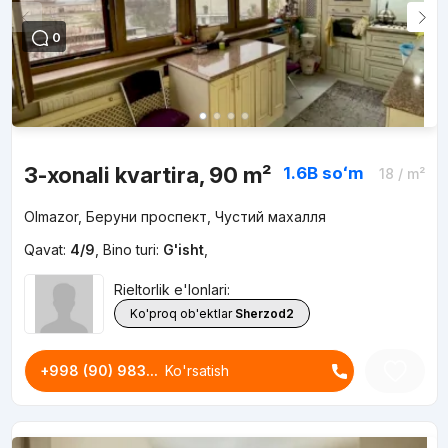
0
3-xonali kvartira, 90 m²
1.6B
soʻm
18
/ m²
Olmazor, Беруни проспект, Чустий махалля
Qavat:
4/9
,
Bino turi:
G'isht
,
Rieltorlik e'lonlari:
Ko'proq ob'ektlar
Sherzod2
+998 (90) 983...
Ko'rsatish