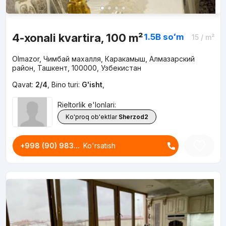
4-xonali kvartira, 100 m²
1.5B
soʻm
15
/ m²
Olmazor, Чимбай махалля, Каракамыш, Алмазарский
район, Ташкент, 100000, Узбекистан
Qavat:
2/4
,
Bino turi:
G'isht
,
Rieltorlik e'lonlari:
Ko'proq ob'ektlar
Sherzod2
+998 (90) 983...
Ko'rsatish