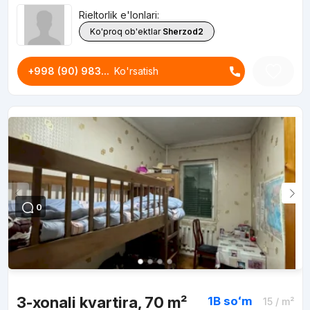
Rieltorlik e'lonlari:
Ko'proq ob'ektlar
Sherzod2
+998 (90) 983...
Ko'rsatish
0
3-xonali kvartira, 70 m²
1B
soʻm
15
/ m²