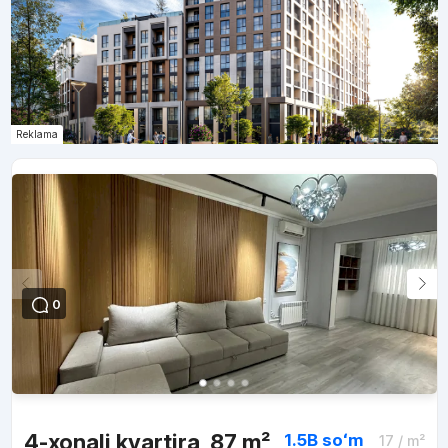
Reklama
0
4-xonali kvartira, 87 m²
1.5B
soʻm
17
/ m²