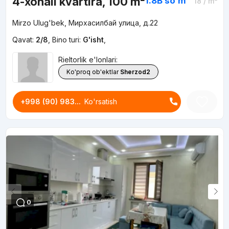
4-xonali kvartira, 100 m²
1.8B
soʻm
18
/ m²
Mirzo Ulug'bek, Мирхасилбай улица, д.22
Qavat:
2/8
,
Bino turi:
G'isht
,
Rieltorlik e'lonlari:
Ko'proq ob'ektlar
Sherzod2
+998 (90) 983...
Ko'rsatish
0