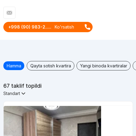
+998 (90) 983-2.....
Ko'rsatish
Hamma
Qayta sotish kvartira
Yangi binoda kvartiralar
67 taklif topildi
Standart