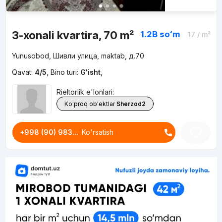
3-xonali kvartira, 70 m²
1.2B
soʻm
17
/ m²
Yunusobod, Шивли улица, maktab, д.70
Qavat:
4/5
,
Bino turi:
G'isht
,
Rieltorlik e'lonlari:
Ko'proq ob'ektlar
Sherzod2
+998 (90) 983...
Ko'rsatish