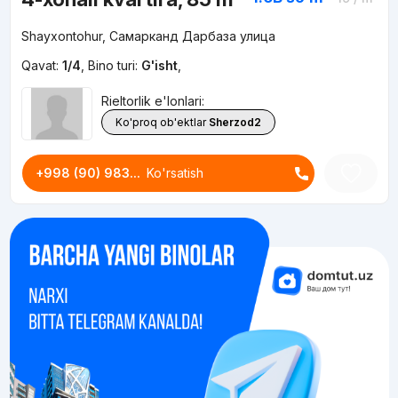
Shayxontohur, Самарканд Дарбаза улица
Qavat:
1/4
,
Bino turi:
G'isht
,
Rieltorlik e'lonlari:
Ko'proq ob'ektlar
Sherzod2
+998 (90) 983...
Ko'rsatish