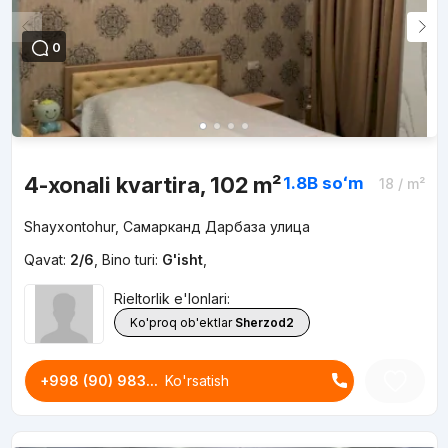
0
4-xonali kvartira, 102 m²
1.8B
soʻm
18
/ m²
Shayxontohur, Самарканд Дарбаза улица
Qavat:
2/6
,
Bino turi:
G'isht
,
Rieltorlik e'lonlari:
Ko'proq ob'ektlar
Sherzod2
+998 (90) 983...
Ko'rsatish