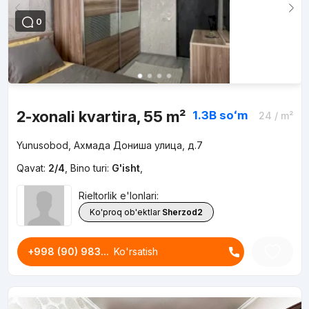
0
2-xonali kvartira, 55 m²
1.3B
soʻm
24
/ m²
Yunusobod, Ахмада Дониша улица, д.7
Qavat:
2/4
,
Bino turi:
G'isht
,
Rieltorlik e'lonlari:
Ko'proq ob'ektlar
Sherzod2
+998 (90) 983...
Ko'rsatish