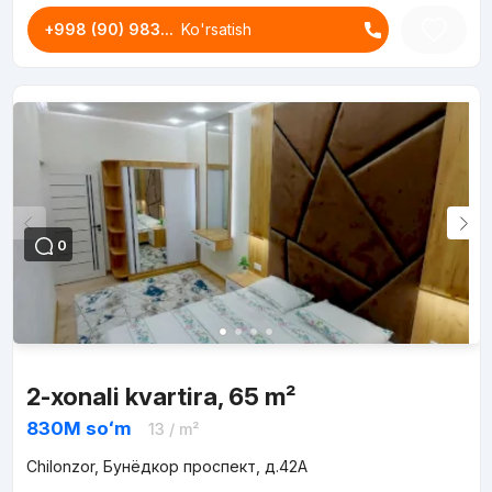
+998 (90) 983...
Ko'rsatish
0
2-xonali kvartira, 65 m²
830M
soʻm
13
/ m²
Chilonzor, Бунёдкор проспект, д.42A