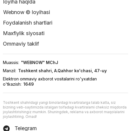
loyiha haqida
Webnow © loyihasi
Foydalanish shartlari
Maxfiylik siyosati
Ommaviy taklif
Muassis:
"WEBNOW" MChJ
Manzil:
Toshkent shahri, A.Qahhor ko'chasi, 47-uy
Elektron ommaviy axborot vositalarini ro'yxatdan
o'tkazish:
1649
Toshkent shahridagi yangi binolardagi kvartiralarga talab katta, siz
bizning veb-saytimizda istalgan toifadagi kvartiralarni cheksiz miqdorda
joylashtirishingiz mumkin. Shuningdek, reklama va axborot maqolalarini
joylashtiring. Omad!
Telegram