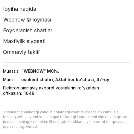
loyiha haqida
Webnow © loyihasi
Foydalanish shartlari
Maxfiylik siyosati
Ommaviy taklif
Muassis:
"WEBNOW" MChJ
Manzil:
Toshkent shahri, A.Qahhor ko'chasi, 47-uy
Elektron ommaviy axborot vositalarini ro'yxatdan
o'tkazish:
1649
Toshkent shahridagi yangi binolardagi kvartiralarga talab katta, siz
bizning veb-saytimizda istalgan toifadagi kvartiralarni cheksiz miqdorda
joylashtirishingiz mumkin. Shuningdek, reklama va axborot maqolalarini
joylashtiring. Omad!