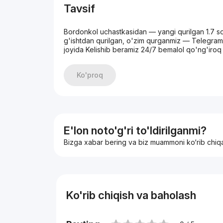
Tavsif
Bordonkol uchastkasidan — yangi qurilgan 1.7 s
g'ishtdan qurilgan, o'zim qurganmiz — Telegram
joyida Kelishib beramiz 24/7 bemalol qo'ng'ir
Ko'proq
E'lon noto'g'ri to'ldirilganmi?
Bizga xabar bering va biz muammoni ko‘rib chiq
Ko'rib chiqish va baholash