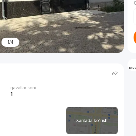
1/4
Rek
qavatlar soni
1
Xaritada ko'rish