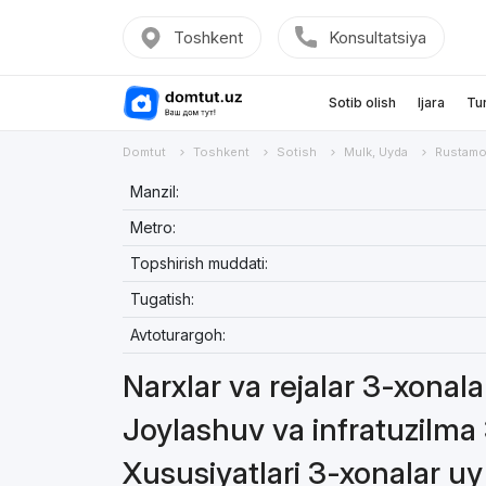
Toshkent
Konsultatsiya
Sotib olish
Ijara
Tu
Domtut
Toshkent
Sotish
Mulk, Uyda
Rustamo
Manzil:
Metro:
Topshirish muddati:
Tugatish:
Avtoturargoh:
Narxlar va rejalar 3-xonala
Joylashuv va infratuzilma
Xususiyatlari 3-xonalar uy