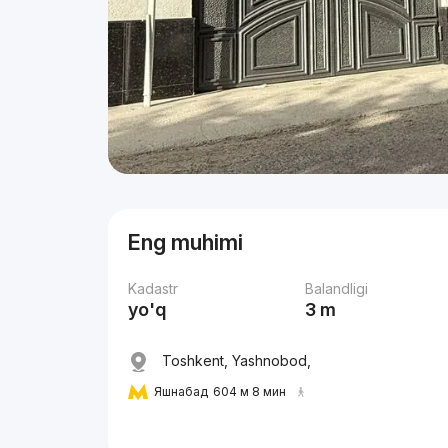
Eng muhimi
Kadastr
Balandligi
yo'q
3 m
Toshkent, Yashnobod,
Яшнабад
604 м 8 мин