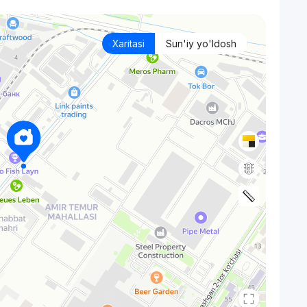
Xaritasi
Sun'iy yo'ldosh