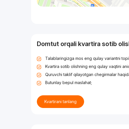
Domtut orqali kvartira sotib oli
Talablaringizga mos eng qulay variantni top
Kvartira sotib olishning eng qulay vaqtini an
Quruvchi taklif qilayotgan chegirmalar haqid
Butunlay bepul maslahat;
Kvartirani tanlang