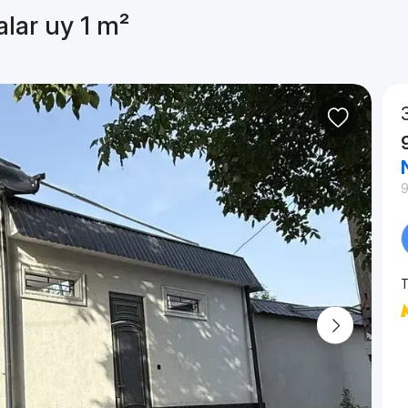
alar uy 1 m²
T