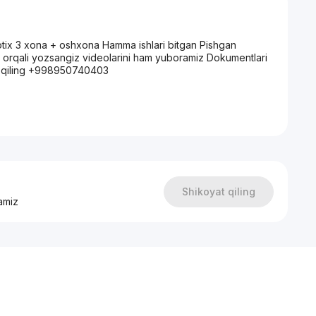
otix 3 xona + oshxona Hamma ishlari bitgan Pishgan
 orqali yozsangiz videolarini ham yuboramiz Dokumentlari
oq qiling +998950740403
Shikoyat qiling
amiz