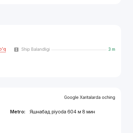
o'q
Ship Balandligi
3 m
Google Xaritalarda oching
Metro:
Яшнабад piyoda 604 м 8 мин