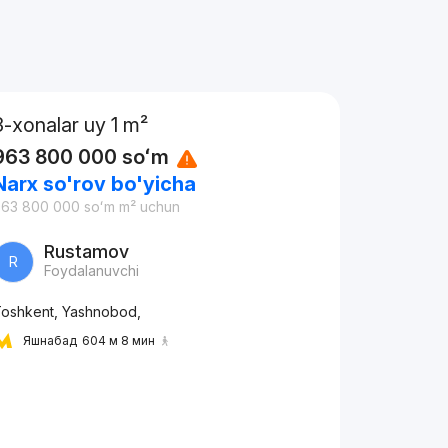
3-xonalar uy 1 m²
963 800 000
soʻm
Narx so'rov bo'yicha
963 800 000
soʻm
m² uchun
Rustamov
R
Foydalanuvchi
oshkent, Yashnobod,
Яшнабад
604 м 8 мин