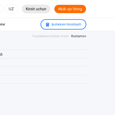
UZ
Kirish uchun
Mulk qo'shing
ilar
Ipotekani hisoblash
Foydalanuvchidan e'lon:
Rustamov
ад