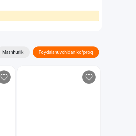
Mashhurlik
Foydalanuvchidan ko'proq