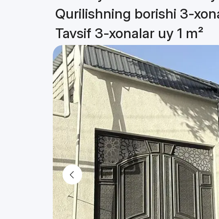
Qurilishning borishi 3-xon
Tavsif 3-xonalar uy 1 m²