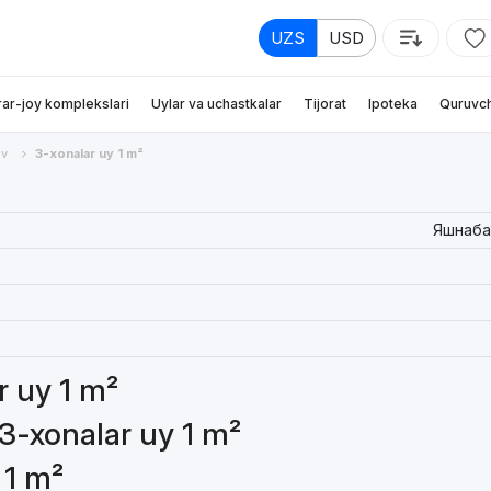
UZS
USD
rar-joy komplekslari
Uylar va uchastkalar
Tijorat
Ipoteka
Quruvch
v
3-xonalar uy 1 m²
Яшнаб
r uy 1 m²
 3-xonalar uy 1 m²
 1 m²