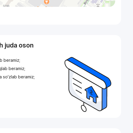
sh juda oson
ib beramiz;
iqlab beramiz;
a so‘zlab beramiz;