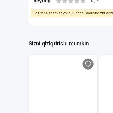
Reyting
0 / 5
Hozircha sharhlar yo'q. Birinchi sharhingizni yoz
Sizni qiziqtirishi mumkin