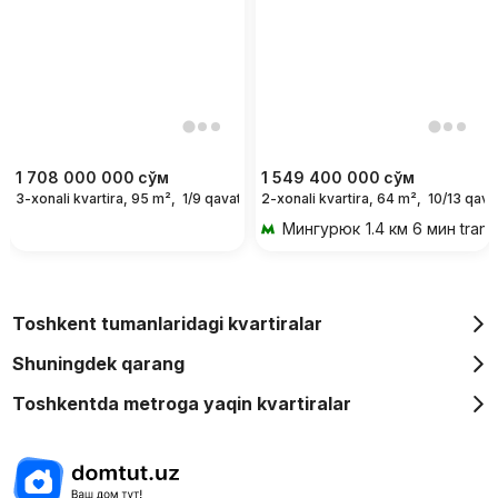
1 708 000 000
сўм
1 549 400 000
сўм
3-xonali kvartira, 95 m²,
1/9 qavat
2-xonali kvartira, 64 m²,
10/13 qava
Мингурюк
1.4 км 6 мин tran
Toshkent tumanlaridagi kvartiralar
Shuningdek qarang
Toshkentda metroga yaqin kvartiralar