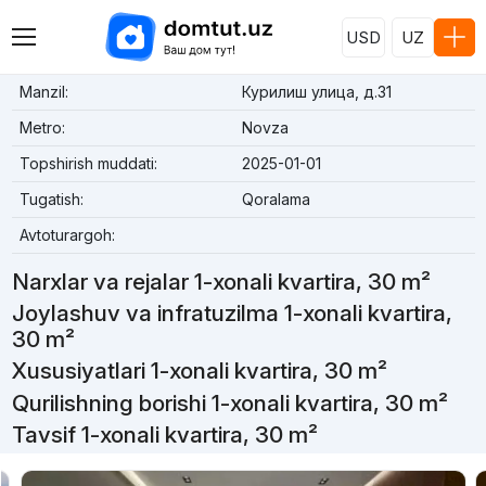
USD
UZ
Manzil:
Курилиш улица, д.31
Metro:
Novza
Topshirish muddati:
2025-01-01
Tugatish:
Qoralama
Avtoturargoh:
Narxlar va rejalar 1-xonali kvartira, 30 m²
Joylashuv va infratuzilma 1-xonali kvartira,
30 m²
Xususiyatlari 1-xonali kvartira, 30 m²
Qurilishning borishi 1-xonali kvartira, 30 m²
Tavsif 1-xonali kvartira, 30 m²