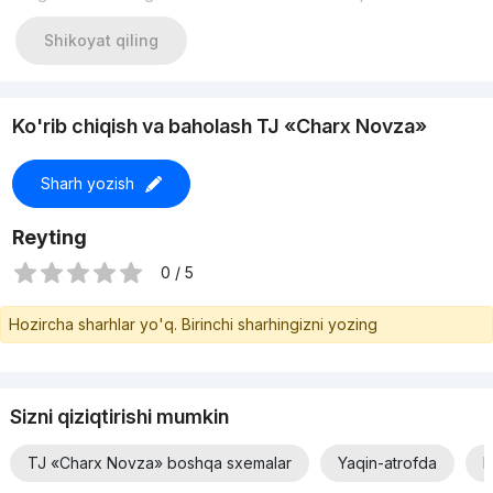
Цена: 54 000$
Shikoyat qiling
Ko'rib chiqish va baholash TJ «Charx Novza»
Sharh yozish
Reyting
0 / 5
Hozircha sharhlar yo'q. Birinchi sharhingizni yozing
Sizni qiziqtirishi mumkin
TJ «Charx Novza» boshqa sxemalar
Yaqin-atrofda
N