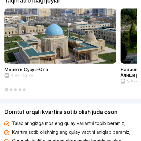
Yaqin atrofdagi joylar
Мечеть Сузук-Ота
Национа
Алишера
4 мин 1.8 км
9 мин 5
Domtut orqali kvartira sotib olish juda oson
Talablaringizga mos eng qulay variantni topib beramiz;
Kvartira sotib olishning eng qulay vaqtini aniqlab beramiz;
Quruvchi taklif qilayotgan chegirmalar haqida so‘zlab