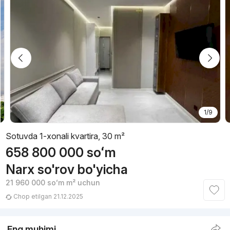
1/9
Sotuvda 1-xonali kvartira, 30 m²
658 800 000
soʻm
Narx so'rov bo'yicha
21 960 000
soʻm
m² uchun
Chop etilgan 21.12.2025
Eng muhimi