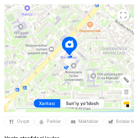
Xaritasi
Sun'iy yo'ldosh
Ovqat
Parklar
Maktablar
Bolalar bo