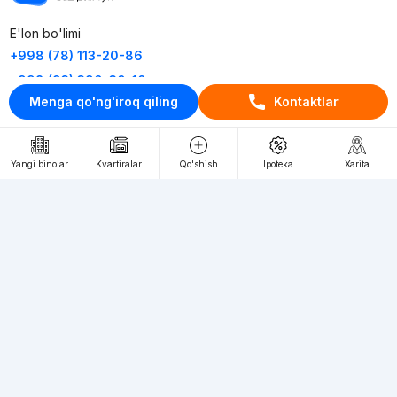
E'lon bo'limi
+998 (78) 113-20-86
+998 (93) 390-30-10
Menga qo'ng'iroq qiling
Kontaktlar
Пн-Пт. С 9:30 до 18:00
RU
UZ
Yangi binolar
Kvartiralar
Qo'shish
Ipoteka
Xarita
Kontaktlar
loyiha haqida
Webnow © loyihasi
Foydalanish shartlari
Maxfiylik siyosati
Ommaviy taklif