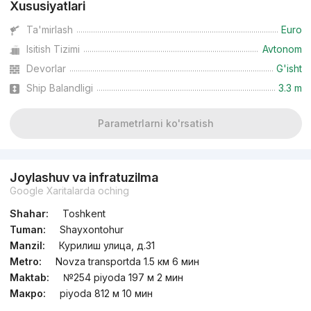
Xususiyatlari
Ta'mirlash
Euro
Isitish Tizimi
Avtonom
Devorlar
G'isht
Ship Balandligi
3.3 m
Parametrlarni ko'rsatish
Joylashuv va infratuzilma
Google Xaritalarda oching
Shahar:
Toshkent
Tuman:
Shayxontohur
Manzil:
Курилиш улица, д.31
Metro:
Novza transportda 1.5 км 6 мин
Maktab:
№254 piyoda 197 м 2 мин
Макро:
piyoda 812 м 10 мин