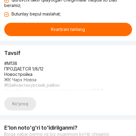
beramiz;
Butunlay bepul maslahat;
Kvartirani tanlang
Tavsif
#M138
ПРОДАЕТСЯ 1/8/12
Новостройка
ЖК Чарх Новза
#Шайхантахурский_район
Ор.р: Самарканд дарвоза, Шайхантахур РОВД
#Комнат_1
Этаж: 8
Ko'proq
Этажность: 12
Площадь: 30кв.м
Состояние: Евроремонт
С мебелью и техникой
E'lon noto'g'ri to'ldirilganmi?
+998977949292
Bizga xabar bering va biz muammoni ko‘rib chiqamiz
+998771368282