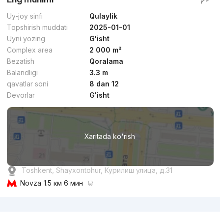
Uy-joy sinfi
Qulaylik
Topshirish muddati
2025-01-01
Uyni yozing
G'isht
Complex area
2 000 m²
Bezatish
Qoralama
Balandligi
3.3 m
qavatlar soni
8 dan 12
Devorlar
G'isht
Xaritada ko'rish
Toshkent, Shayxontohur, Курилиш улица, д.31
Novza
1.5 км 6 мин
Reklama