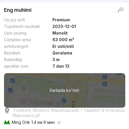
Eng muhimi
Uy-joy sinfi
Premium
Topshirish muddati
2023-12-01
Uyni yozing
Monolit
Complex area
63 000 m²
avtoturargoh
Er usti/osti
Bezatish
Qoralama
Balandligi
3 m
qavatlar soni
7 dan 13
Xaritada ko'rish
Toshkent, Mirobod, Мирабадский, г.Ташкент,8-й проезд
Мироншох,д5
Ming Orik
1.4 км 6 мин