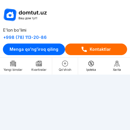
E'lon bo'limi
+998 (78) 113-20-86
+998 (93) 390-30-10
Menga qo'ng'iroq qiling
Kontaktlar
Пн-Пт. С 9:30 до 18:00
RU
UZ
Yangi binolar
Kvartiralar
Qo'shish
Ipoteka
Xarita
Kontaktlar
loyiha haqida
Webnow © loyihasi
Foydalanish shartlari
Maxfiylik siyosati