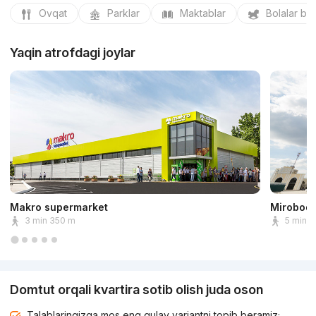
Ovqat
Parklar
Maktablar
Bolalar bo
Yaqin atrofdagi joylar
Makro supermarket
Mirobod 
3 min 350 m
5 min 
Domtut orqali kvartira sotib olish juda oson
Talablaringizga mos eng qulay variantni topib beramiz;