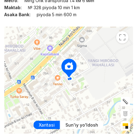
Metro:
Ming Orik transportda 1.4 км 6 мин
Maktab:
№ 328 piyoda 10 min 1 km
Asaka Bank:
piyoda 5 min 600 m
Xaritasi
Sun'iy yo'ldosh