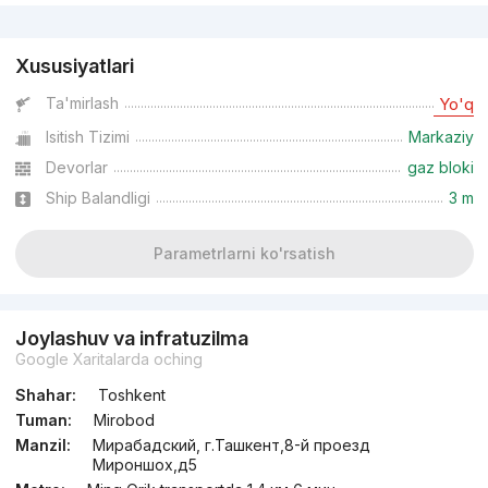
Reklama
Xususiyatlari
Ta'mirlash
Yo'q
Isitish Tizimi
Markaziy
Devorlar
gaz bloki
Ship Balandligi
3 m
Parametrlarni ko'rsatish
Joylashuv va infratuzilma
Google Xaritalarda oching
Shahar:
Toshkent
Tuman:
Mirobod
Manzil:
Мирабадский, г.Ташкент,8-й проезд
Мироншох,д5