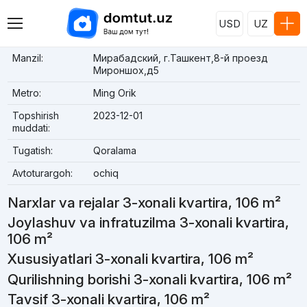
USD
UZ
Manzil:
Мирабадский, г.Ташкент,8-й проезд
Мироншох,д5
Metro:
Ming Orik
Topshirish
2023-12-01
muddati:
Tugatish:
Qoralama
Avtoturargoh:
ochiq
Narxlar va rejalar 3-xonali kvartira, 106 m²
Joylashuv va infratuzilma 3-xonali kvartira,
106 m²
Xususiyatlari 3-xonali kvartira, 106 m²
Qurilishning borishi 3-xonali kvartira, 106 m²
Tavsif 3-xonali kvartira, 106 m²