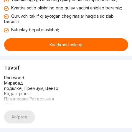
Kvartira sotib olishning eng qulay vaqtini aniqlab beramiz;
Quruvchi taklif qilayotgan chegirmalar haqida so‘zlab
beramiz;
Butunlay bepul maslahat;
Kvartirani tanlang
Tavsif
Parkwood
Мирабад
подключ; Премиум; Центр
Кадастр:нет
Планировка:Раздельная
с/у:2
Тип строения:монолит
Ориентир: Посольство РФ, Госпитальный
Ko'proq
Цена: 190.000 у.е
Комнаты:3
этаж:7из12