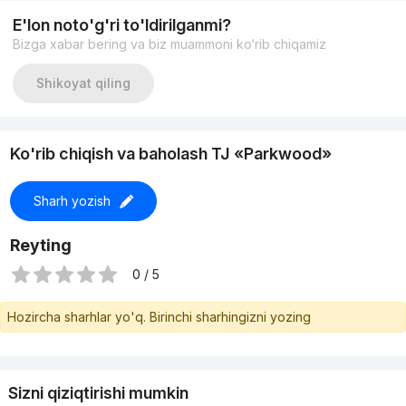
Площадь:105.5м2 (балкон 22)
E'lon noto'g'ri to'ldirilganmi?
Ремонт:евро
Bizga xabar bering va biz muammoni ko‘rib chiqamiz
Доп.инф: Таркет А класса, теплый пол Wiessman, Чиллер
система, кухня Хофман, сантехника А класса, свой сад на
балконе, частный парк, фонтан, рестораны, супермаркет,
Shikoyat qiling
клининговый сервис, 24/7 безопасность
Номер: +99877 101 00 15
Ko'rib chiqish va baholash TJ «Parkwood»
Sharh yozish
Reyting
0 / 5
Hozircha sharhlar yo'q. Birinchi sharhingizni yozing
Sizni qiziqtirishi mumkin