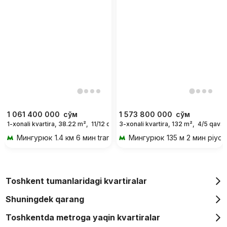
1 061 400 000
сўм
1 573 800 000
сўм
1-xonali kvartira, 38.22 m²,
11/12 qavat
3-xonali kvartira, 132 m²,
4/5 qavat
Мингурюк
1.4 км 6 мин transportda
Мингурюк
135 м 2 мин piyo
Toshkent tumanlaridagi kvartiralar
Shuningdek qarang
Toshkentda metroga yaqin kvartiralar