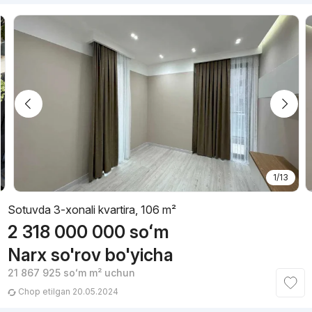
1/13
Sotuvda 3-xonali kvartira, 106 m²
2 318 000 000
soʻm
Narx so'rov bo'yicha
21 867 925
soʻm
m² uchun
Chop etilgan 20.05.2024