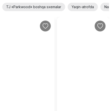
TJ «Parkwood» boshqa sxemalar
Yaqin-atrofda
Narx