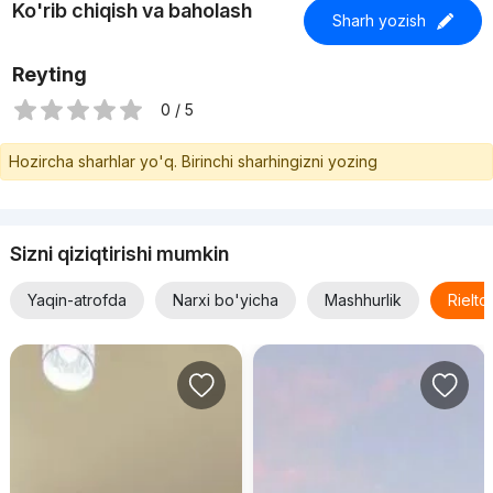
Ko'rib chiqish va baholash
Sharh yozish
Reyting
0 / 5
Hozircha sharhlar yo'q. Birinchi sharhingizni yozing
Sizni qiziqtirishi mumkin
Yaqin-atrofda
Narxi bo'yicha
Mashhurlik
Rielt