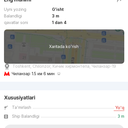
Uyni yozing
G'isht
Balandligi
3 m
qavatlar soni
1 dan 4
Xaritada ko'rish
Toshkent, Chilonzor, Кичик хирмонтепа, Чиланзар-19
Чиланзар
1.5 км 6 мин
Reklama
Xususiyatlari
Ta'mirlash
Yo'q
Ship Balandligi
3 m