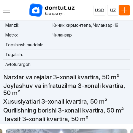
USD
UZ
Manzil:
Кичик хирмонтепа, Чиланзар-19
Metro:
Чиланзар
Topshirish muddati:
Tugatish:
Avtoturargoh:
Narxlar va rejalar 3-xonali kvartira, 50 m²
Joylashuv va infratuzilma 3-xonali kvartira,
50 m²
Xususiyatlari 3-xonali kvartira, 50 m²
Qurilishning borishi 3-xonali kvartira, 50 m²
Tavsif 3-xonali kvartira, 50 m²