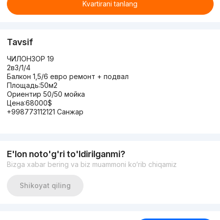
Kvartirani tanlang
Tavsif
ЧИЛОНЗОР 19
2в3/1/4
Балкон 1,5/6 евро ремонт + подвал
Площадь:50м2
Ориентир 50/50 мойка
Цена:68000$
+998773112121 Санжар
E'lon noto'g'ri to'ldirilganmi?
Bizga xabar bering va biz muammoni ko‘rib chiqamiz
Shikoyat qiling