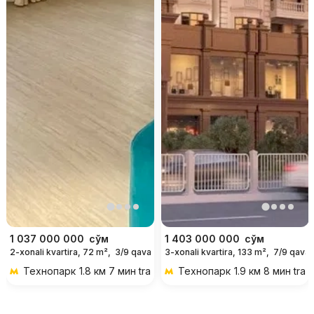
1 037 000 000
сўм
1 403 000 000
сўм
2-xonali kvartira, 72 m²,
3/9 qavat
3-xonali kvartira, 133 m²,
7/9 qavat
Технопарк
1.8 км 7 мин transportda
Технопарк
1.9 км 8 мин tran