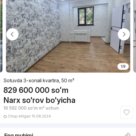
1/8
Sotuvda 3-xonali kvartira, 50 m²
829 600 000
soʻm
Narx so'rov bo'yicha
16 592 000
soʻm
m² uchun
Chop etilgan 15.08.2024
Eng muhimi