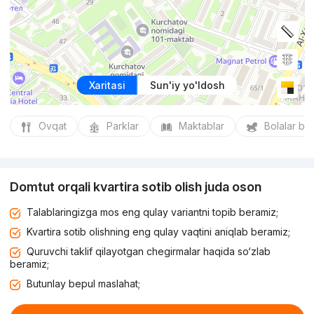
Xaritasi
Sun'iy yo'ldosh
Ovqat
Parklar
Maktablar
Bolalar bo
Domtut orqali kvartira sotib olish juda oson
Talablaringizga mos eng qulay variantni topib beramiz;
Kvartira sotib olishning eng qulay vaqtini aniqlab beramiz;
Quruvchi taklif qilayotgan chegirmalar haqida so‘zlab
beramiz;
Butunlay bepul maslahat;