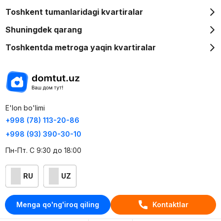
Toshkent tumanlaridagi kvartiralar
Shuningdek qarang
Toshkentda metroga yaqin kvartiralar
E'lon bo'limi
+998 (78) 113-20-86
+998 (93) 390-30-10
Пн-Пт. С 9:30 до 18:00
RU
UZ
Kontaktlar
Menga qo'ng'iroq qiling
Kontaktlar
loyiha haqida