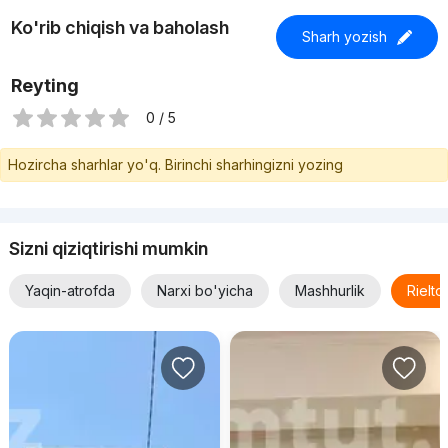
Ko'rib chiqish va baholash
Sharh yozish
Reyting
0 / 5
Hozircha sharhlar yo'q. Birinchi sharhingizni yozing
Sizni qiziqtirishi mumkin
Yaqin-atrofda
Narxi bo'yicha
Mashhurlik
Rielt