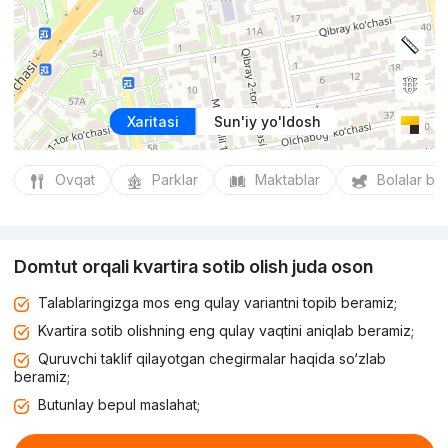
Xaritasi
Sun'iy yo'ldosh
Ovqat
Parklar
Maktablar
Bolalar bo
Domtut orqali kvartira sotib olish juda oson
Talablaringizga mos eng qulay variantni topib beramiz;
Kvartira sotib olishning eng qulay vaqtini aniqlab beramiz;
Quruvchi taklif qilayotgan chegirmalar haqida so‘zlab
beramiz;
Butunlay bepul maslahat;