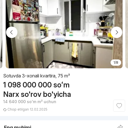
1/8
Sotuvda 3-xonali kvartira, 75 m²
1 098 000 000
soʻm
Narx so'rov bo'yicha
14 640 000
soʻm
m² uchun
Chop etilgan 12.02.2025
Eng muhimi