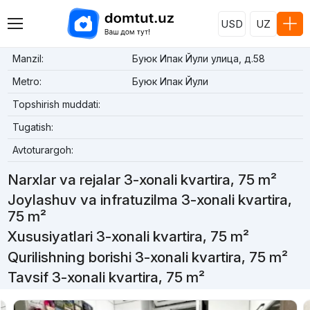
USD
UZ
Manzil:
Буюк Ипак Йули улица, д.58
Metro:
Буюк Ипак Йули
Topshirish muddati:
Tugatish:
Avtoturargoh:
Narxlar va rejalar 3-xonali kvartira, 75 m²
Joylashuv va infratuzilma 3-xonali kvartira,
75 m²
Xususiyatlari 3-xonali kvartira, 75 m²
Qurilishning borishi 3-xonali kvartira, 75 m²
Tavsif 3-xonali kvartira, 75 m²