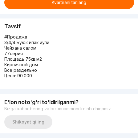
Kvartirani tanlang
Tavsif
#Продажа
3/4/4 Буюк ипак йули
Чайхана салом
77серия
Площадь 75кв.м2
Кирпичный дом
Все раздельно
Цена: 90.000
E'lon noto'g'ri to'ldirilganmi?
Bizga xabar bering va biz muammoni ko‘rib chiqamiz
Shikoyat qiling