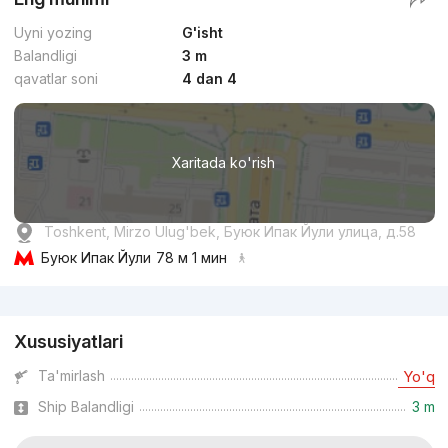
Uyni yozing
G'isht
Balandligi
3 m
qavatlar soni
4 dan 4
Xaritada ko'rish
Toshkent, Mirzo Ulug'bek, Буюк Ипак Йули улица, д.58
Буюк Ипак Йули
78 м 1 мин
Reklama
Xususiyatlari
Ta'mirlash
Yo'q
Ship Balandligi
3 m