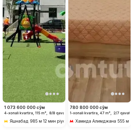
1 073 600 000
сўм
780 800 000
сўм
4-xonali kvartira, 115 m²,
8/8 qavat
1-xonali kvartira, 47 m²,
2/7 qavat
Яшнабад
985 м 12 мин piyoda
Хамида Алимджана
555 м 7