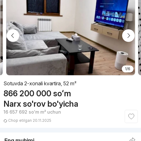
1/6
Sotuvda 2-xonali kvartira, 52 m²
866 200 000
soʻm
Narx so'rov bo'yicha
16 657 692
soʻm
m² uchun
Chop etilgan 20.11.2025
Eng muhimi