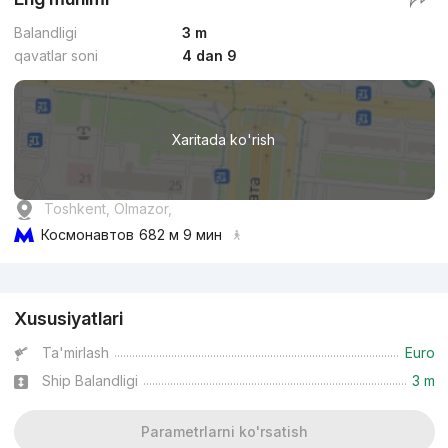
Balandligi
3 m
qavatlar soni
4 dan 9
Xaritada ko'rish
Toshkent, Olmazor,
Космонавтов
682 м 9 мин
Reklama
Xususiyatlari
Ta'mirlash
Euro
Ship Balandligi
3 m
Parametrlarni ko'rsatish