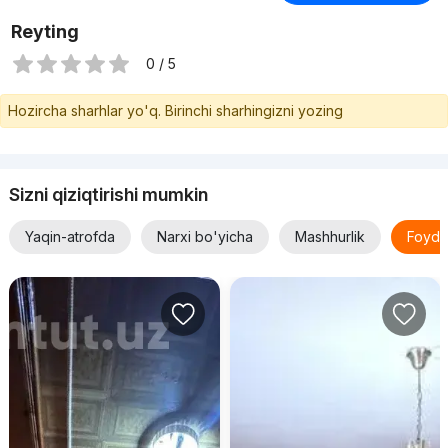
Reyting
0 / 5
Hozircha sharhlar yo'q. Birinchi sharhingizni yozing
Sizni qiziqtirishi mumkin
Yaqin-atrofda
Narxi bo'yicha
Mashhurlik
Foyda