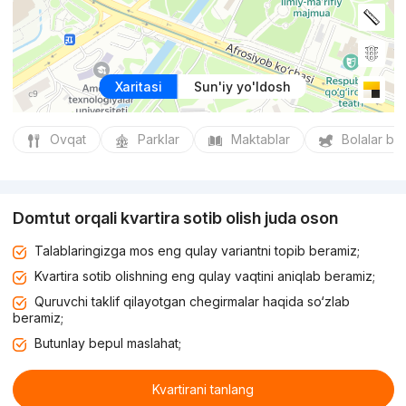
Xaritasi
Sun'iy yo'ldosh
Ovqat
Parklar
Maktablar
Bolalar bo
Domtut orqali kvartira sotib olish juda oson
Talablaringizga mos eng qulay variantni topib beramiz;
Kvartira sotib olishning eng qulay vaqtini aniqlab beramiz;
Quruvchi taklif qilayotgan chegirmalar haqida so‘zlab
beramiz;
Butunlay bepul maslahat;
Kvartirani tanlang