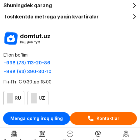
Shuningdek qarang
Toshkentda metroga yaqin kvartiralar
E'lon bo'limi
+998 (78) 113-20-86
+998 (93) 390-30-10
Пн-Пт. С 9:30 до 18:00
RU
UZ
Kontaktlar
Menga qo'ng'iroq qiling
Kontaktlar
loyiha haqida
Webnow © loyihasi