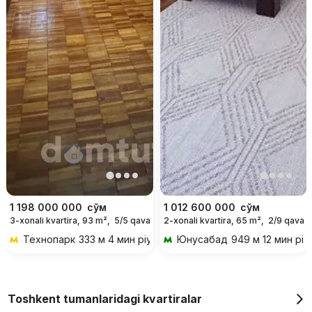
1 198 000 000
сўм
1 012 600 000
сўм
3-xonali kvartira, 93 m²,
5/5 qavat
2-xonali kvartira, 65 m²,
2/9 qavat
Технопарк
333 м 4 мин piyoda
Юнусабад
949 м 12 мин piy
Toshkent tumanlaridagi kvartiralar