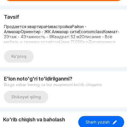
Tavsif
Продается квартираНавастройкаРайон -
АлмазарОриентир - ЖК Алмазар ситиEconomclassКомнат-
2Этаж - 4Этажность - 9Квадрат: 52 м2Описание - Всё
мебель и техника остаётсяЦена 71.000y.eДоговоримся
Ko'proq
E'lon noto'g'ri to'ldirilganmi?
Bizga xabar bering va biz muammoni ko‘rib chiqamiz
Shikoyat qiling
Ko'rib chiqish va baholash
Sharh yozish