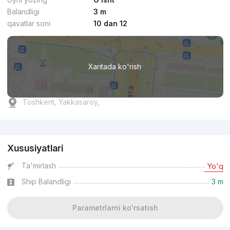
Balandligi
3 m
qavatlar soni
10 dan 12
Xaritada ko'rish
Toshkent, Yakkasaroy,
Reklama
Xususiyatlari
Ta'mirlash
Yo'q
Ship Balandligi
3 m
Parametrlarni ko'rsatish