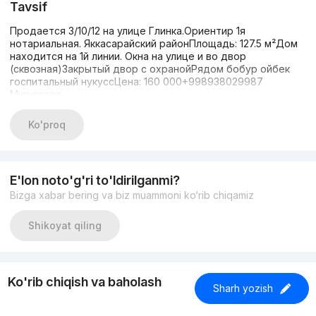
Tavsif
Продается 3/10/12 на улице Глинка.Ориентир 1я
нотариальная. Яккасарайский районПлощадь: 127.5 м²Дом
находится на 1й линии. Окна на улице и во двор
(сквозная)Закрытый двор с охранойРядом бобур ойбек
госпитальный нукуссЦена: 160 000+998938029987
Миржалол
Ko'proq
E'lon noto'g'ri to'ldirilganmi?
Bizga xabar bering va biz muammoni ko‘rib chiqamiz
Shikoyat qiling
Ko'rib chiqish va baholash
Sharh yozish