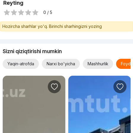
Reyting
0 / 5
Hozircha sharhlar yo'q. Birinchi sharhingizni yozing
Sizni qiziqtirishi mumkin
Yaqin-atrofda
Narxi bo'yicha
Mashhurlik
Foyda