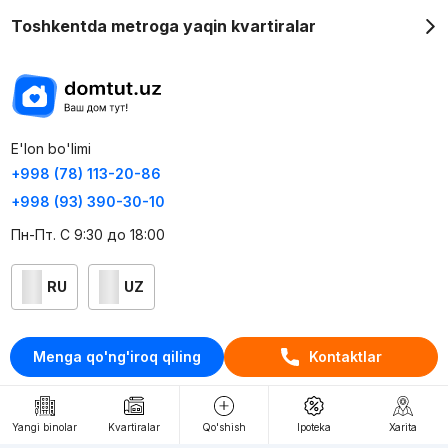
Toshkentda metroga yaqin kvartiralar
E'lon bo'limi
+998 (78) 113-20-86
+998 (93) 390-30-10
Пн-Пт. С 9:30 до 18:00
RU
UZ
Kontaktlar
Menga qo'ng'iroq qiling
Kontaktlar
loyiha haqida
Webnow © loyihasi
Yangi binolar
Kvartiralar
Qo'shish
Ipoteka
Xarita