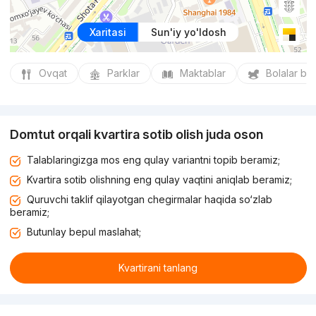
Xaritasi
Sun'iy yo'ldosh
Ovqat
Parklar
Maktablar
Bolalar bo
Domtut orqali kvartira sotib olish juda oson
Talablaringizga mos eng qulay variantni topib beramiz;
Kvartira sotib olishning eng qulay vaqtini aniqlab beramiz;
Quruvchi taklif qilayotgan chegirmalar haqida so‘zlab
beramiz;
Butunlay bepul maslahat;
Kvartirani tanlang