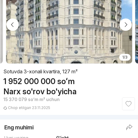
1/3
Sotuvda 3-xonali kvartira, 127 m²
1 952 000 000
soʻm
Narx so'rov bo'yicha
15 370 079
soʻm
m² uchun
Chop etilgan 23.11.2025
Eng muhimi
Uyni yozing
G'isht