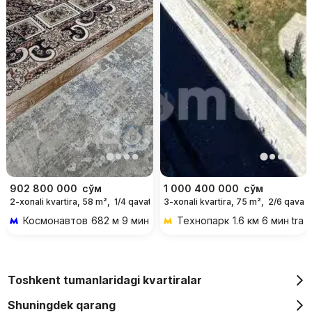
902 800 000
сўм
1 000 400 000
сўм
2-xonali kvartira, 58 m²,
1/4 qavat
3-xonali kvartira, 75 m²,
2/6 qavat
Космонавтов
682 м 9 мин piyoda
Технопарк
1.6 км 6 мин tran
Toshkent tumanlaridagi kvartiralar
Shuningdek qarang