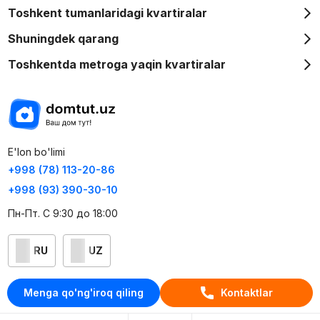
Toshkent tumanlaridagi kvartiralar
Shuningdek qarang
Toshkentda metroga yaqin kvartiralar
E'lon bo'limi
+998 (78) 113-20-86
+998 (93) 390-30-10
Пн-Пт. С 9:30 до 18:00
RU
UZ
Kontaktlar
Menga qo'ng'iroq qiling
Kontaktlar
loyiha haqida