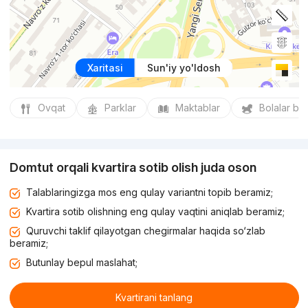
Xaritasi
Sun'iy yo'ldosh
Ovqat
Parklar
Maktablar
Bolalar bo
Domtut orqali kvartira sotib olish juda oson
Talablaringizga mos eng qulay variantni topib beramiz;
Kvartira sotib olishning eng qulay vaqtini aniqlab beramiz;
Quruvchi taklif qilayotgan chegirmalar haqida so‘zlab
beramiz;
Butunlay bepul maslahat;
Kvartirani tanlang