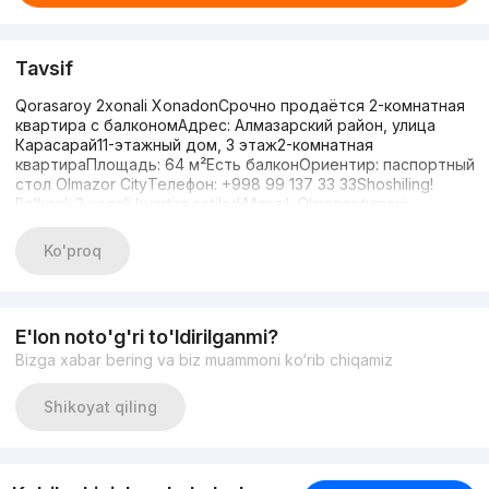
Tavsif
Qorasaroy 2xonali XonadonСрочно продаётся 2-комнатная
квартира с балкономАдрес: Алмазарский район, улица
Карасарай11-этажный дом, 3 этаж2-комнатная
квартираПлощадь: 64 м²Есть балконОриентир: паспортный
стол Olmazor CityТелефон: +998 99 137 33 33Shoshiling!
Balkonli 2 xonali kvartira sotiladiManzil: Olmazor tumani,
Qorasaroy ko‘chasi11 qavatli uy, 3-qavat2 xonali
kvartiraMaydoni: 64 m²Balkoni borMo‘ljal: Olmazor City pasport
Ko'proq
stoliTelefon: +998 99 137 33 33
E'lon noto'g'ri to'ldirilganmi?
Bizga xabar bering va biz muammoni ko‘rib chiqamiz
Shikoyat qiling