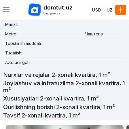
USD
UZ
Manzil:
Metro:
Чаштепа
Topshirish muddati:
Tugatish:
Avtoturargoh:
Narxlar va rejalar 2-xonali kvartira, 1 m²
Joylashuv va infratuzilma 2-xonali kvartira, 1
m²
Xususiyatlari 2-xonali kvartira, 1 m²
Qurilishning borishi 2-xonali kvartira, 1 m²
Tavsif 2-xonali kvartira, 1 m²