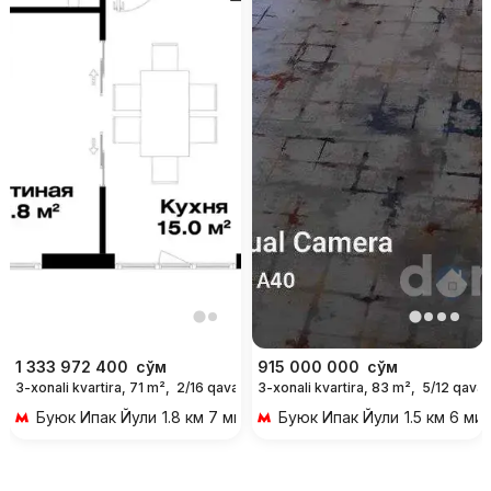
1 333 972 400
сўм
915 000 000
сўм
3-xonali kvartira, 71 m²,
2/16 qavat
3-xonali kvartira, 83 m²,
5/12 qavat
Буюк Ипак Йули
1.8 км 7 мин transportda
Буюк Ипак Йули
1.5 км 6 ми