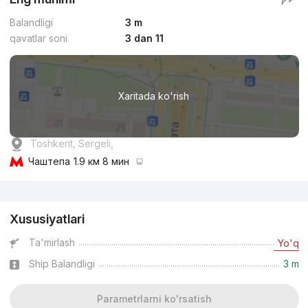
Balandligi
3 m
qavatlar soni
3 dan 11
Xaritada ko'rish
Toshkent, Sergeli,
Чаштепа
1.9 км 8 мин
Reklama
Xususiyatlari
Ta'mirlash
Yo'q
Ship Balandligi
3 m
Parametrlarni ko'rsatish