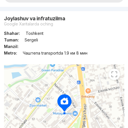
Joylashuv va infratuzilma
Google Xaritalarda oching
Shahar:
Toshkent
Tuman:
Sergeli
Manzil:
Metro:
Чаштепа transportda 1.9 км 8 мин