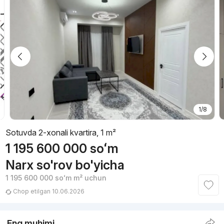
1/8
Sotuvda 2-xonali kvartira, 1 m²
1 195 600 000
soʻm
Narx so'rov bo'yicha
1 195 600 000
soʻm
m² uchun
Chop etilgan 10.06.2026
Eng muhimi