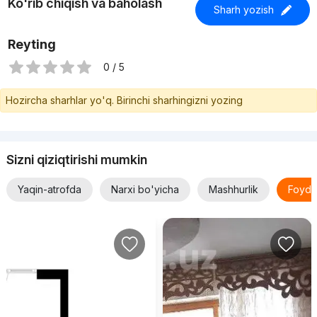
Ko'rib chiqish va baholash
Sharh yozish
Reyting
0 / 5
Hozircha sharhlar yo'q. Birinchi sharhingizni yozing
Sizni qiziqtirishi mumkin
Yaqin-atrofda
Narxi bo'yicha
Mashhurlik
Foyda