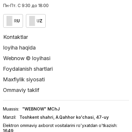
Пн-Пт. С 9:30 до 18:00
RU
UZ
Kontaktlar
loyiha haqida
Webnow © loyihasi
Foydalanish shartlari
Maxfiylik siyosati
Ommaviy taklif
Muassis:
"WEBNOW" MChJ
Manzil:
Toshkent shahri, A.Qahhor ko'chasi, 47-uy
Elektron ommaviy axborot vositalarini ro'yxatdan o'tkazish:
1649