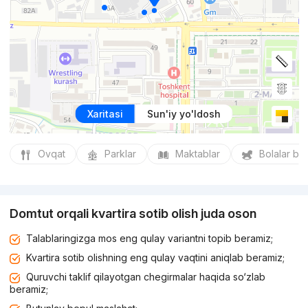
Xaritasi
Sun'iy yo'ldosh
Ovqat
Parklar
Maktablar
Bolalar bo
Domtut orqali kvartira sotib olish juda oson
Talablaringizga mos eng qulay variantni topib beramiz;
Kvartira sotib olishning eng qulay vaqtini aniqlab beramiz;
Quruvchi taklif qilayotgan chegirmalar haqida so‘zlab
beramiz;