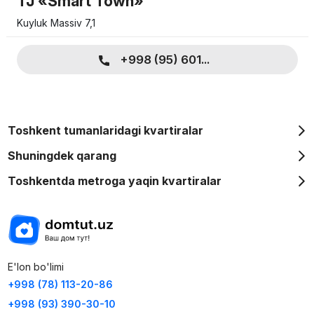
TJ «Smart Town»
Kuyluk Massiv 7,1
+998 (95) 601...
Toshkent tumanlaridagi kvartiralar
Shuningdek qarang
Toshkentda metroga yaqin kvartiralar
E'lon bo'limi
+998 (78) 113-20-86
+998 (93) 390-30-10