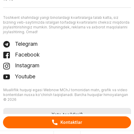
Toshkent shahridagi yangi binolardagi kvartiralarga talab katta, siz
bizning veb-saytimizda istalgan toifadagi kvartiralarni cheksiz miqdorda
joylashtirishingiz mumkin. Shuningdek, reklama va axborot maqolalarini
joylashtiring. Omad!
Telegram
Facebook
Instagram
Youtube
Mualliflik huquqi egasi Webnow MChJ tomonidan matn, grafik va video
kontentdan nusxa ko'chirish taqiqlanadi. Barcha huquqlar himoyalangan
© 2026
Xato topildimi?
Kontaktlar