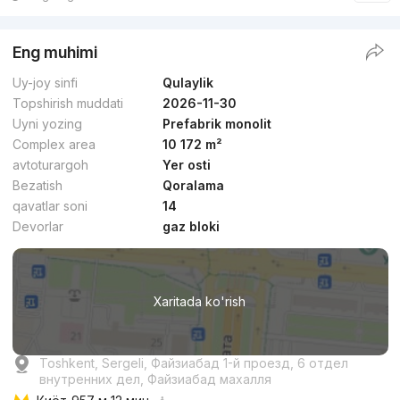
Qulaylik
Eng muhimi
Uy-joy sinfi
Qulaylik
Topshirish muddati
2026-11-30
Uyni yozing
Prefabrik monolit
Complex area
10 172 m²
dan
10.6 mln
сўм
/m²
avtoturargoh
Yer osti
Bezatish
Qoralama
Topshirilishi 2kv 2027
,
Centro group
qavatlar soni
14
TJ «Favorit Residence»
Devorlar
gaz bloki
+998 (55) 514...
Xaritada ko'rish
Biznes
Toshkent, Sergeli, Файзиабад 1-й проезд, 6 отдел
внутренних дел, Файзиабад махалля