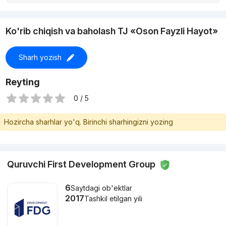
Ko'rib chiqish va baholash TJ «Oson Fayzli Hayot»
Sharh yozish
Reyting
0 / 5
Hozircha sharhlar yo'q. Birinchi sharhingizni yozing
Quruvchi First Development Group
6
Saytdagi ob'ektlar
2017
Tashkil etilgan yili