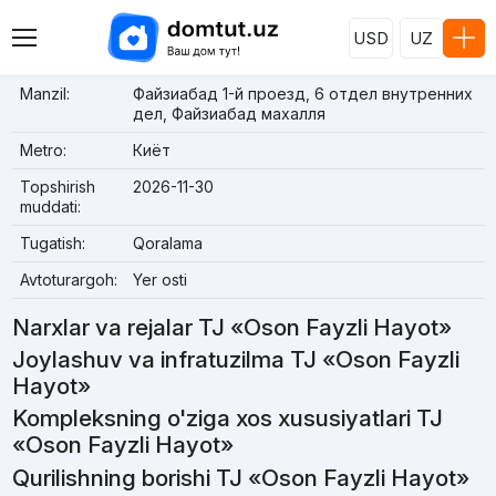
USD
UZ
Manzil:
Файзиабад 1-й проезд, 6 отдел внутренних
дел, Файзиабад махалля
Metro:
Киёт
Topshirish
2026-11-30
muddati:
Tugatish:
Qoralama
Avtoturargoh:
Yer osti
Narxlar va rejalar TJ «Oson Fayzli Hayot»
Joylashuv va infratuzilma TJ «Oson Fayzli
Hayot»
Kompleksning o'ziga xos xususiyatlari TJ
«Oson Fayzli Hayot»
Qurilishning borishi TJ «Oson Fayzli Hayot»