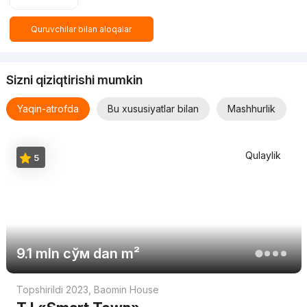
Quruvchilar bilan aloqalar
Sizni qiziqtirishi mumkin
Yaqin-atrofda
Bu xususiyatlar bilan
Mashhurlik
Qulaylik
5
9.1 mln
сўм
dan m²
Topshirildi 2023
,
Baomin House