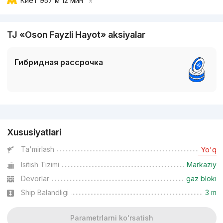
Киёт
957 м 12 мин
dan
11.2 mln
сўм
/m²
TJ «Oson Fayzli Hayot» aksiyalar
Topshirilishi 4kv 2026
,
Iskander Buildings
TJ «Mavrid»
Гибридная рассрочка
+998 (78) 777...
Reklama
Xususiyatlari
Ta'mirlash
Yo'q
Isitish Tizimi
Markaziy
Devorlar
gaz bloki
Ship Balandligi
3 m
Parametrlarni ko'rsatish