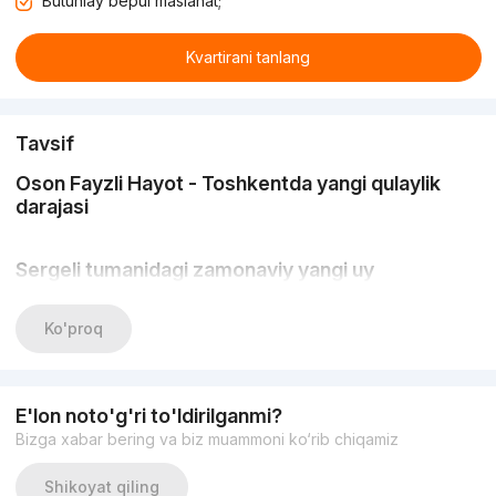
Butunlay bepul maslahat;
Kvartirani tanlang
Tavsif
Oson Fayzli Hayot - Toshkentda yangi qulaylik
darajasi
Sergeli tumanidagi zamonaviy yangi uy
Oson Fayzli Hayot turar-joy majmuasi - bu First Development
Ko'proq
Group (FDG) ning minimalizm va puxta o‘ylangan funksionallik
ruhida yaratilgan innovatsion loyihasidir. Yangi bino Sergeli
tumanida, Fayziobod 1-tor ko‘chasida joylashgan bo‘lib,
shaharning jadal rivojlanayotgan qismida zamonaviy va qulay
E'lon noto'g'ri to'ldirilganmi?
uy-joylarni taklif etadi.
Bizga xabar bering va biz muammoni ko‘rib chiqamiz
Majmua ilg‘or monolit texnologiyalar asosida qurilgan 14 qavatli
Shikoyat qiling
uylardan iborat bo‘lib, binolarning mustahkamligi,