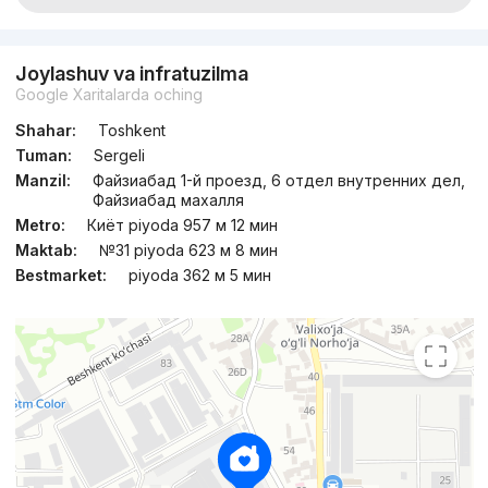
Joylashuv va infratuzilma
Google Xaritalarda oching
Shahar:
Toshkent
Tuman:
Sergeli
Manzil:
Файзиабад 1-й проезд, 6 отдел внутренних дел,
Файзиабад махалля
Metro:
Киёт piyoda 957 м 12 мин
Maktab:
№31 piyoda 623 м 8 мин
Bestmarket:
piyoda 362 м 5 мин