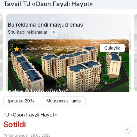
Tavsif TJ «Oson Fayzli Hayot»
Bu reklama endi mavjud emas
Shu kabi reklamalar
×
Qulaylik
5
1/6
dan
9.1 mln
сўм
/m²
Ipoteka 20%
Mutaxassis. jumla
Topshirildi 2023
,
Baomin House
TJ «Oson Fayzli Hayot»
TJ «Smart Town»
Sotildi
+998 (95) 601...
Yangilangan 29.05.2025