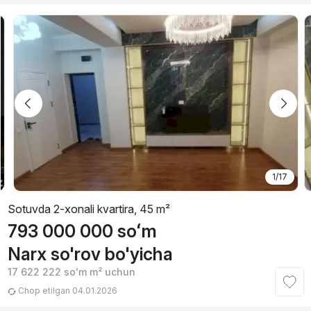
1/17
Sotuvda 2-xonali kvartira, 45 m²
793 000 000
soʻm
Narx so'rov bo'yicha
17 622 222
soʻm
m² uchun
Chop etilgan 04.01.2026