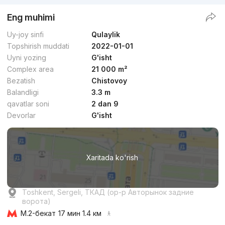
Eng muhimi
Uy-joy sinfi
Qulaylik
Topshirish muddati
2022-01-01
Uyni yozing
G'isht
Complex area
21 000 m²
Bezatish
Chistovoy
Balandligi
3.3 m
qavatlar soni
2 dan 9
Devorlar
G'isht
Xaritada ko'rish
Toshkent, Sergeli, ТКАД (ор-р Авторынок задние
ворота)
М.2-бекат
17 мин 1.4 км