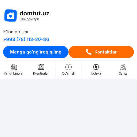
E'lon bo'limi
+998 (78) 113-20-86
+998 (93) 390-30-10
Menga qo'ng'iroq qiling
Kontaktlar
Пн-Пт. С 9:30 до 18:00
RU
UZ
Yangi binolar
Kvartiralar
Qo'shish
Ipoteka
Xarita
Kontaktlar
loyiha haqida
Webnow © loyihasi
Foydalanish shartlari
Maxfiylik siyosati