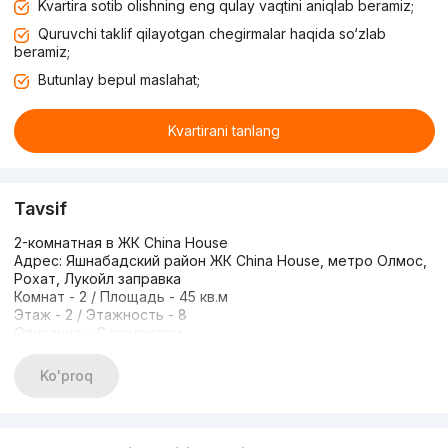
Kvartira sotib olishning eng qulay vaqtini aniqlab beramiz;
Quruvchi taklif qilayotgan chegirmalar haqida so‘zlab
beramiz;
Butunlay bepul maslahat;
Kvartirani tanlang
Tavsif
2-комнатная в ЖК China House
Адрес: Яшнабадский район ЖК China House, метро Олмос,
Рохат, Лукойл заправка
Комнат - 2 / Площадь - 45 кв.м
Этаж - 2 / Этажность - 8
Описание - С ремонтом
Хорошая авторский 2-комнатная в новостройке. С
ремонтом, мебелью и техникой. Кадастр есть.
Ko'proq
Цена: 65000
По всем вопросам : +998884914844