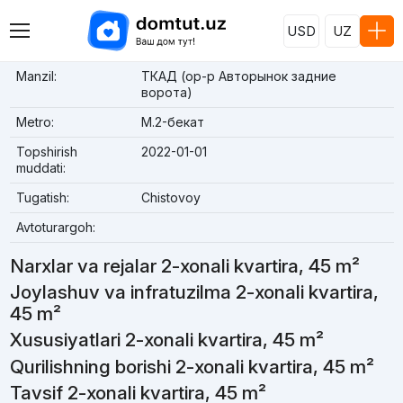
USD
UZ
Manzil:
ТКАД (ор-р Авторынок задние
ворота)
Metro:
М.2-бекат
Topshirish
2022-01-01
muddati:
Tugatish:
Chistovoy
Avtoturargoh:
Narxlar va rejalar 2-xonali kvartira, 45 m²
Joylashuv va infratuzilma 2-xonali kvartira,
45 m²
Xususiyatlari 2-xonali kvartira, 45 m²
Qurilishning borishi 2-xonali kvartira, 45 m²
Tavsif 2-xonali kvartira, 45 m²