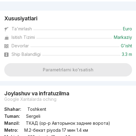
Reklama
Xususiyatlari
Ta'mirlash
Euro
Isitish Tizimi
Markaziy
Devorlar
G'isht
Ship Balandligi
3.3 m
Parametrlarni ko'rsatish
Joylashuv va infratuzilma
Google Xaritalarda oching
Shahar:
Toshkent
Tuman:
Sergeli
Manzil:
ТКАД (ор-р Авторынок задние ворота)
Metro:
М.2-бекат piyoda 17 мин 1.4 км