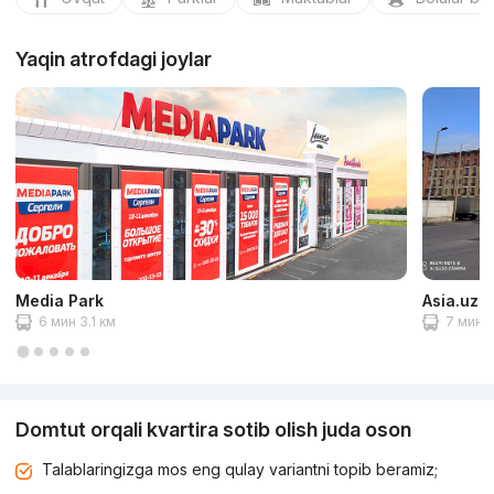
Yaqin atrofdagi joylar
Media Park
Asia.uz Y
6 мин 3.1 км
7 мин 3
Domtut orqali kvartira sotib olish juda oson
Talablaringizga mos eng qulay variantni topib beramiz;