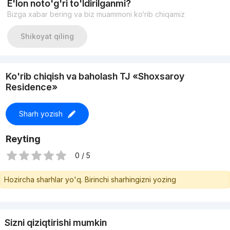
E'lon noto'g'ri to'ldirilganmi?
Bizga xabar bering va biz muammoni ko‘rib chiqamiz
Shikoyat qiling
Ko'rib chiqish va baholash TJ «Shoxsaroy
Residence»
Sharh yozish
Reyting
0 / 5
Hozircha sharhlar yo'q. Birinchi sharhingizni yozing
Sizni qiziqtirishi mumkin