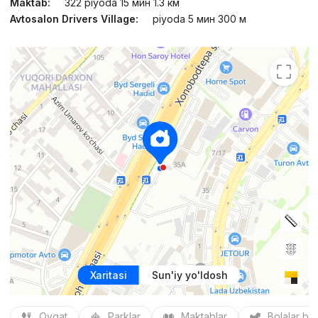
Maktab:
322 piyoda 15 мин 1.3 км
Avtosalon Drivers Village:
piyoda 5 мин 300 м
Xaritasi
Sun'iy yo'ldosh
Ovqat
Parklar
Maktablar
Bolalar bo