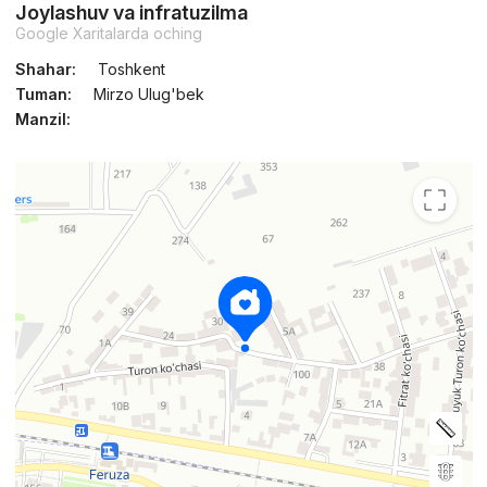
Joylashuv va infratuzilma
Google Xaritalarda oching
Shahar:
Toshkent
Tuman:
Mirzo Ulug'bek
Manzil: