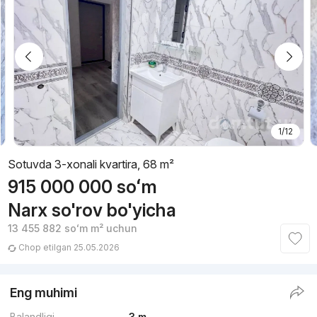
1/12
Sotuvda 3-xonali kvartira, 68 m²
915 000 000
soʻm
Narx so'rov bo'yicha
13 455 882
soʻm
m² uchun
Chop etilgan 25.05.2026
Eng muhimi
Balandligi
3 m