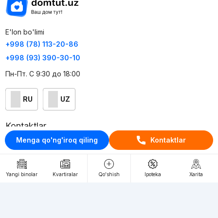
E'lon bo'limi
+998 (78) 113-20-86
+998 (93) 390-30-10
Пн-Пт. С 9:30 до 18:00
RU
UZ
Kontaktlar
Menga qo'ng'iroq qiling
Kontaktlar
loyiha haqida
Webnow © loyihasi
Yangi binolar
Kvartiralar
Qo'shish
Ipoteka
Xarita
Foydalanish shartlari
Maxfiylik siyosati
Ommaviy taklif