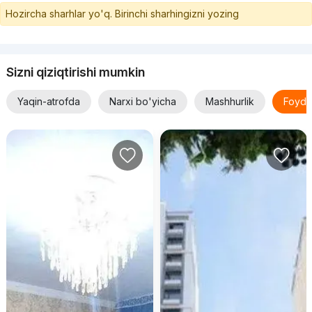
Hozircha sharhlar yo'q. Birinchi sharhingizni yozing
Sizni qiziqtirishi mumkin
Yaqin-atrofda
Narxi bo'yicha
Mashhurlik
Foyda