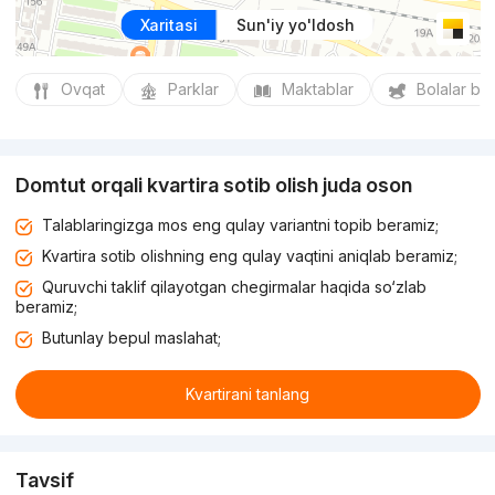
Xaritasi
Sun'iy yo'ldosh
Ovqat
Parklar
Maktablar
Bolalar bo
Domtut orqali kvartira sotib olish juda oson
Talablaringizga mos eng qulay variantni topib beramiz;
Kvartira sotib olishning eng qulay vaqtini aniqlab beramiz;
Quruvchi taklif qilayotgan chegirmalar haqida so‘zlab
beramiz;
Butunlay bepul maslahat;
Kvartirani tanlang
Tavsif