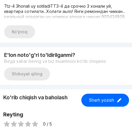
Ttz-4 3honali uy sotiladiТТЗ-4 да срочно 3 хонали уй,
квартира сотилати...Холати аьло! Янги ремонндан чиккан...
реальный оладиган шу номера алокага чиксин 900434808
Ko'proq
E'lon noto'g'ri to'ldirilganmi?
Bizga xabar bering va biz muammoni ko‘rib chiqamiz
Shikoyat qiling
Ko'rib chiqish va baholash
Sharh yozish
Reyting
0 / 5