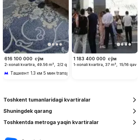
616 100 000
сўм
1 183 400 000
сўм
2-xonali kvartira, 49.56 m²,
2/2 qavat
1-xonali kvartira, 37 m²,
15/16 qavat
Ташкент
1.3 км 5 мин transportda
Toshkent tumanlaridagi kvartiralar
Shuningdek qarang
Toshkentda metroga yaqin kvartiralar