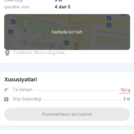
qavatlar soni
4 dan 5
Xaritada ko'rish
Toshkent, Mirzo Ulug'bek,
Reklama
Xususiyatlari
Ta'mirlash
Yo'q
Ship Balandligi
3 m
Parametrlarni ko'rsatish