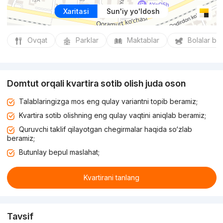
Xaritasi
Sun'iy yo'ldosh
Ovqat
Parklar
Maktablar
Bolalar bo
Domtut orqali kvartira sotib olish juda oson
Talablaringizga mos eng qulay variantni topib beramiz;
Kvartira sotib olishning eng qulay vaqtini aniqlab beramiz;
Quruvchi taklif qilayotgan chegirmalar haqida so‘zlab
beramiz;
Butunlay bepul maslahat;
Kvartirani tanlang
Tavsif