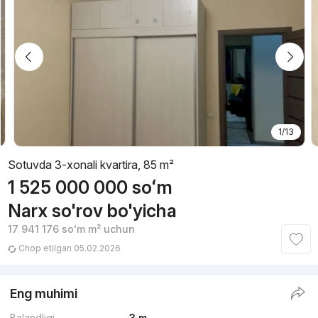
1/13
Sotuvda 3-xonali kvartira, 85 m²
1 525 000 000
soʻm
Narx so'rov bo'yicha
17 941 176
soʻm
m² uchun
Chop etilgan 05.02.2026
Eng muhimi
Balandligi
3 m