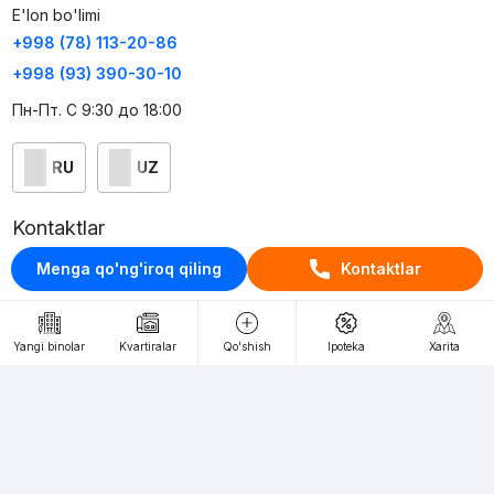
E'lon bo'limi
+998 (78) 113-20-86
+998 (93) 390-30-10
Пн-Пт. С 9:30 до 18:00
RU
UZ
Kontaktlar
loyiha haqida
Menga qo'ng'iroq qiling
Kontaktlar
Webnow © loyihasi
Foydalanish shartlari
Yangi binolar
Kvartiralar
Qo'shish
Ipoteka
Xarita
Maxfiylik siyosati
Ommaviy taklif