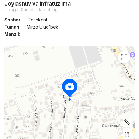
Joylashuv va infratuzilma
Google Xaritalarda oching
Shahar:
Toshkent
Tuman:
Mirzo Ulug'bek
Manzil: