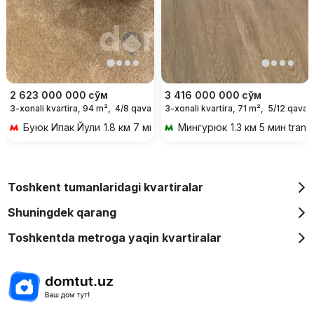
2 623 000 000
сўм
3 416 000 000
сўм
3-xonali kvartira, 94 m²,
4/8 qavat
3-xonali kvartira, 71 m²,
5/12 qavat
Буюк Ипак Йули
1.8 км 7 мин transportda
Мингурюк
1.3 км 5 мин trans
Toshkent tumanlaridagi kvartiralar
Shuningdek qarang
Toshkentda metroga yaqin kvartiralar