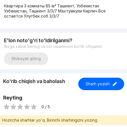
Квартира 3 комнаты 85 м² Ташкент, Узбекистан
Узбекистан, Ташкент 3/3/7 Махтумкули Кирпич Все
остаётся Улугбек соб 3/3/7
E'lon noto'g'ri to'ldirilganmi?
Bizga xabar bering va biz muammoni ko‘rib chiqamiz
Shikoyat qiling
Ko'rib chiqish va baholash
Sharh yozish
Reyting
0 / 5
Hozircha sharhlar yo'q. Birinchi sharhingizni yozing