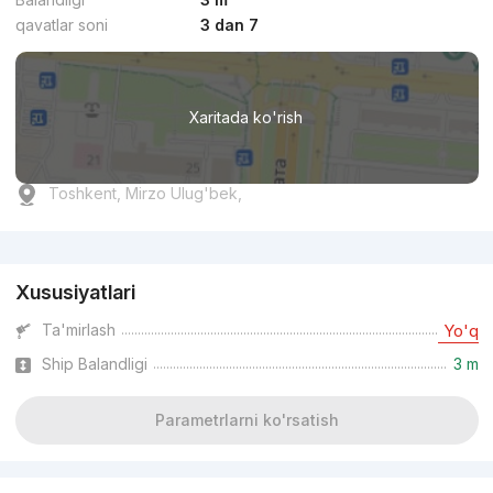
qavatlar soni
3 dan 7
Xaritada ko'rish
Toshkent, Mirzo Ulug'bek,
Reklama
Xususiyatlari
Ta'mirlash
Yo'q
Ship Balandligi
3 m
Parametrlarni ko'rsatish