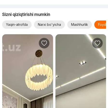
Sizni qiziqtirishi mumkin
Yaqin-atrofda
Narxi bo'yicha
Mashhurlik
Foyda