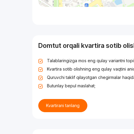
Domtut orqali kvartira sotib oli
Talablaringizga mos eng qulay variantni top
Kvartira sotib olishning eng qulay vaqtini an
Quruvchi taklif qilayotgan chegirmalar haqid
Butunlay bepul maslahat;
Kvartirani tanlang