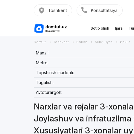
Toshkent
Konsultatsiya
Sotib olish
Ijara
Tu
Domtut
Toshkent
Sotish
Mulk, Uyda
Ирина
Manzil:
Metro:
Topshirish muddati:
Tugatish:
Avtoturargoh:
Narxlar va rejalar 3-xonal
Joylashuv va infratuzilma
Xususiyatlari 3-xonalar u