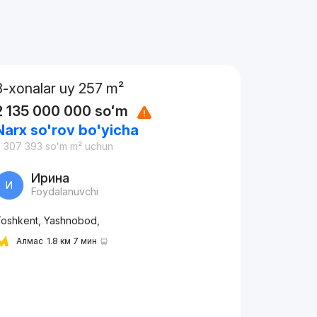
3-xonalar uy 257 m²
2 135 000 000
soʻm
Narx so'rov bo'yicha
 307 393
soʻm
m² uchun
Ирина
И
Foydalanuvchi
oshkent, Yashnobod,
Алмас
1.8 км 7 мин