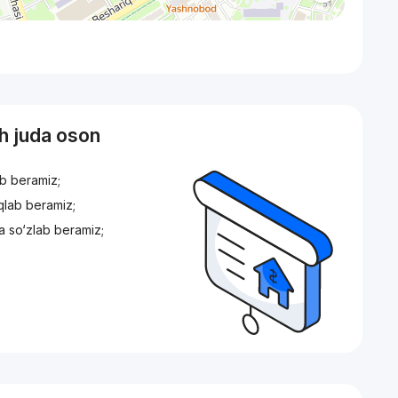
sh juda oson
ib beramiz;
iqlab beramiz;
a so‘zlab beramiz;