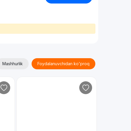
Mashhurlik
Foydalanuvchidan ko'proq