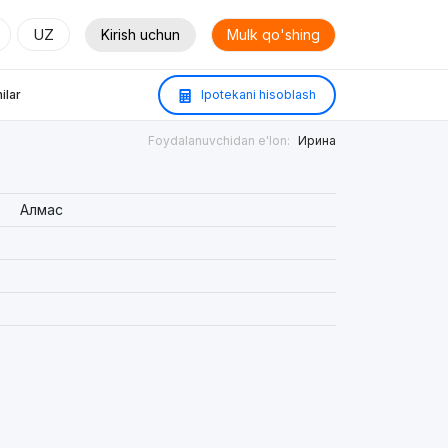
UZ
Kirish uchun
Mulk qo'shing
ilar
Ipotekani hisoblash
Foydalanuvchidan e'lon:
Ирина
Алмас