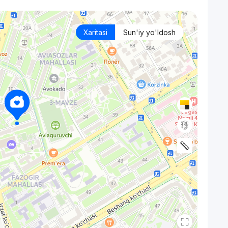
Xaritasi
Sun'iy yo'ldosh