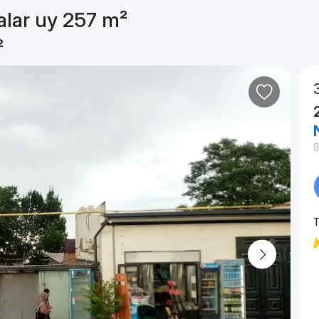
alar uy 257 m²
²
8
T