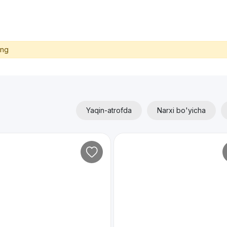
ing
Yaqin-atrofda
Narxi bo'yicha