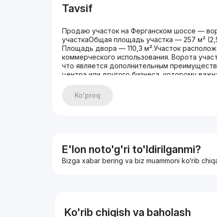
Tavsif
Продаю участок на Ферганском шоссе — во
участкаОбщая площадь участка — 257 м² (2,5
Площадь двора — 110,3 м².Участок располож
коммерческого использования. Ворота учас
что является дополнительным преимущество
центра или другого бизнеса, которому важн
Файзобод- OK UY Chevrolet Center- кафе «С
доступностиСоседиС одной стороны — офис 
Ko'proq
материалов. Соседи тоже продают свой уча
владельца есть возможность рассмотреть 
комнаты- прихожая- кухня- совмещенный са
участке- бетонированный двор- хозяйствен
водоснабжение- канализация- газовая колон
радиаторыСостояниеЧасть дома требует ре
E'lon noto'g'ri to'ldirilganmi?
проживания.НазначениеОбъект подходит как
Bizga xabar bering va biz muammoni ko‘rib chiq
размещения магазина, офиса, учебного цент
заказов или другого объекта коммерческог
с Ферганского шоссе. Документы в порядке
посредников.Риелторов и агентства просьба
реального интереса к покупке.Торг обсужда
Ko'rib chiqish va baholash