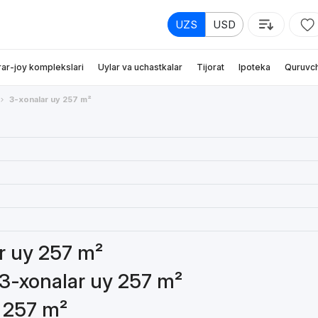
UZS
USD
rar-joy komplekslari
Uylar va uchastkalar
Tijorat
Ipoteka
Quruvch
3-xonalar uy 257 m²
ar uy 257 m²
 3-xonalar uy 257 m²
y 257 m²