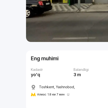
Eng muhimi
Kadastr
Balandligi
yo'q
3 m
Toshkent, Yashnobod,
Алмас
1.8 км 7 мин