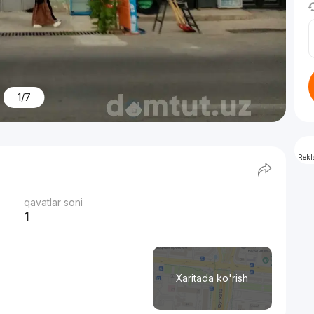
1/7
Rek
qavatlar soni
1
Xaritada ko'rish