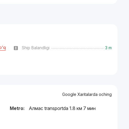
o'q
Ship Balandligi
3 m
Google Xaritalarda oching
Metro:
Алмас transportda 1.8 км 7 мин