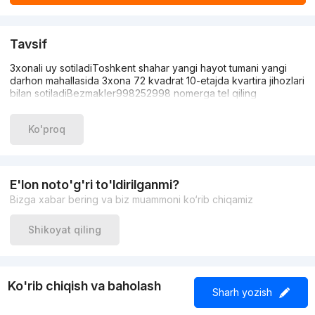
Tavsif
3xonali uy sotiladiToshkent shahar yangi hayot tumani yangi
darhon mahallasida 3xona 72 kvadrat 10-etajda kvartira jihozlari
bilan sotiladiBezmakler998252998 nomerga tel qiling
Ko'proq
E'lon noto'g'ri to'ldirilganmi?
Bizga xabar bering va biz muammoni ko‘rib chiqamiz
Shikoyat qiling
Ko'rib chiqish va baholash
Sharh yozish