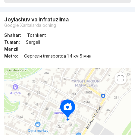
Joylashuv va infratuzilma
Google Xaritalarda oching
Shahar:
Toshkent
Tuman:
Sergeli
Manzil:
Metro:
Сергели transportda 1.4 км 5 мин