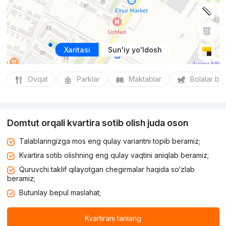
Xaritasi
Sun'iy yo'ldosh
Ovqat
Parklar
Maktablar
Bolalar bo
Domtut orqali kvartira sotib olish juda oson
Talablaringizga mos eng qulay variantni topib beramiz;
Kvartira sotib olishning eng qulay vaqtini aniqlab beramiz;
Quruvchi taklif qilayotgan chegirmalar haqida so‘zlab
beramiz;
Butunlay bepul maslahat;
Kvartirani tanlang