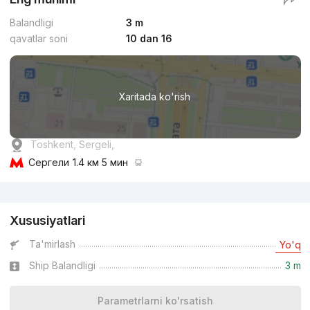
Balandligi
3 m
qavatlar soni
10 dan 16
Xaritada ko'rish
Toshkent, Sergeli,
Сергели
1.4 км 5 мин
Reklama
Xususiyatlari
Ta'mirlash
Yo'q
Ship Balandligi
3 m
Parametrlarni ko'rsatish