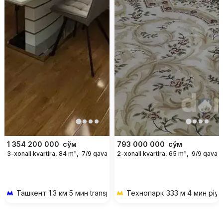
1 354 200 000
сўм
793 000 000
сўм
3-xonali kvartira, 84 m²,
7/9 qavat
2-xonali kvartira, 65 m²,
9/9 qavat
Ташкент
1.3 км 5 мин transportda
Технопарк
333 м 4 мин piy