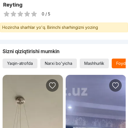
Reyting
0 / 5
Hozircha sharhlar yo'q. Birinchi sharhingizni yozing
Sizni qiziqtirishi mumkin
Yaqin-atrofda
Narxi bo'yicha
Mashhurlik
Foyda