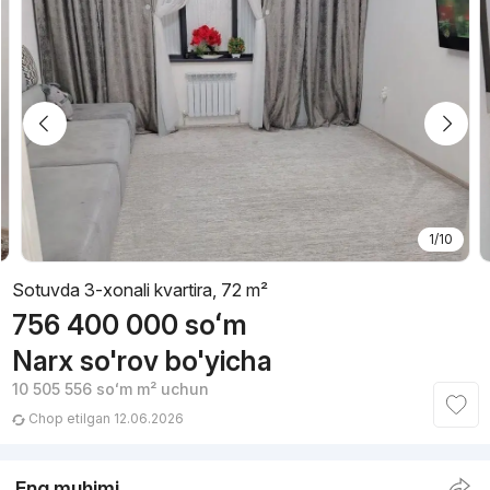
1/10
Sotuvda 3-xonali kvartira, 72 m²
756 400 000
soʻm
Narx so'rov bo'yicha
10 505 556
soʻm
m² uchun
Chop etilgan 12.06.2026
Eng muhimi