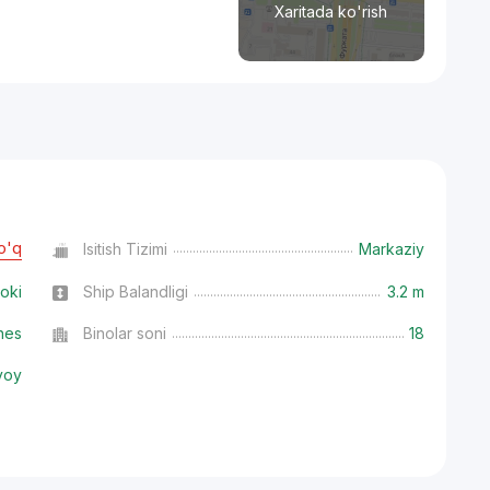
Xaritada ko'rish
o'q
Isitish Tizimi
Markaziy
oki
Ship Balandligi
3.2 m
nes
Binolar soni
18
voy