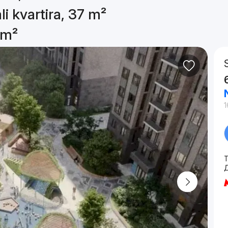
li kvartira, 37 m²
 m²
1
T