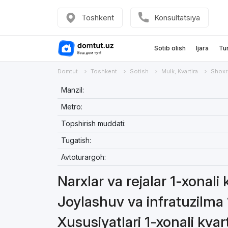
Toshkent
Konsultatsiya
Sotib olish
Ijara
Tu
Domtut
Toshkent
Sotish
Mulk, Kvartira
Shoxr
Manzil:
Metro:
Topshirish muddati:
Tugatish:
Avtoturargoh:
Narxlar va rejalar 1-xonali 
Joylashuv va infratuzilma 
Xususiyatlari 1-xonali kvar