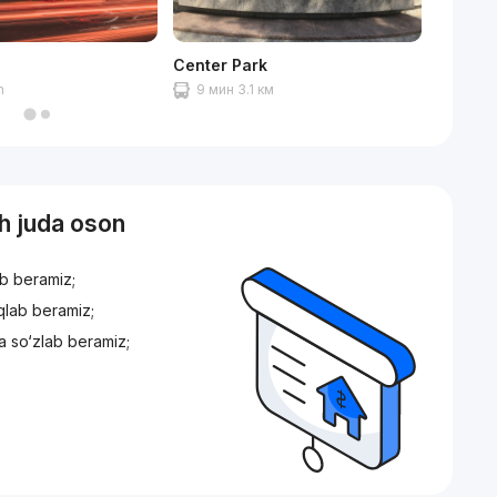
Center Park
Eco pa
m
9 мин 3.1 км
12 mi
sh juda oson
ib beramiz;
iqlab beramiz;
a so‘zlab beramiz;