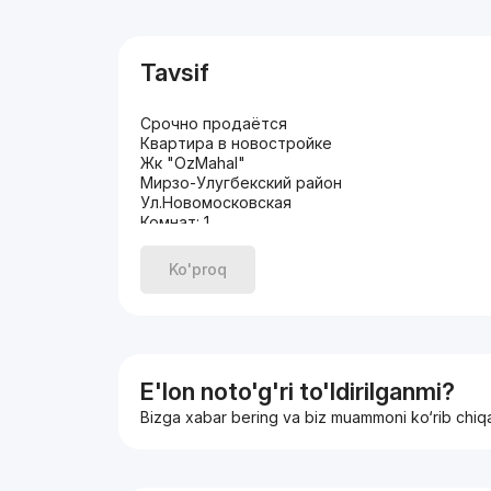
Tavsif
Срочно продаётся
Квартира в новостройке
Жк "OzMahal"
Мирзо-Улугбекский район
Ул.Новомосковская
Комнат: 1
Этаж: 12
Этажность: 14
Ko'proq
Площадь: 37 кв.м
Состояние: коробка
Цена: 50.500 у.е срочно
+99893-315-77-77
E'lon noto'g'ri to'ldirilganmi?
Bizga xabar bering va biz muammoni ko‘rib chiq