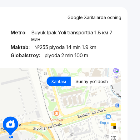
Google Xaritalarda oching
Metro:
Buyuk Ipak Yoli transportda 1.8 км 7
мин
Maktab:
№255 piyoda 14 min 1.9 km
Globalstroy:
piyoda 2 min 100 m
Xaritasi
Sun'iy yo'ldosh