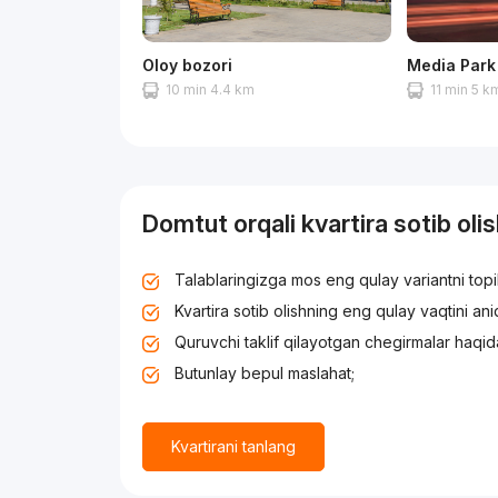
Oloy bozori
Media Park
10 min 4.4 km
11 min 5 k
Domtut orqali kvartira sotib oli
Talablaringizga mos eng qulay variantni top
Kvartira sotib olishning eng qulay vaqtini an
Quruvchi taklif qilayotgan chegirmalar haqid
Butunlay bepul maslahat;
Kvartirani tanlang