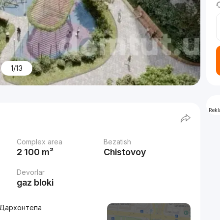
1/13
Rek
Complex area
Bezatish
2 100 m²
Chistovoy
Devorlar
gaz bloki
. Дархонтепа