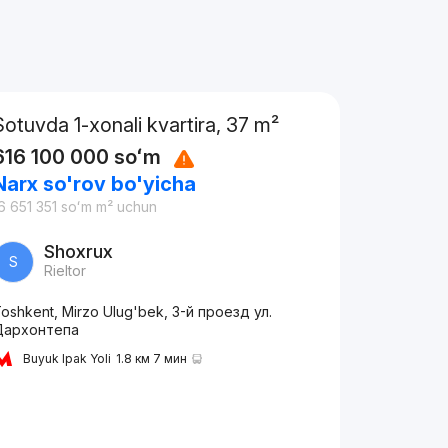
Sotuvda 1-xonali kvartira, 37 m²
616 100 000
soʻm
Narx so'rov bo'yicha
6 651 351
soʻm
m² uchun
Shoxrux
S
Rieltor
oshkent, Mirzo Ulug'bek, 3-й проезд ул.
Дархонтепа
Buyuk Ipak Yoli
1.8 км 7 мин