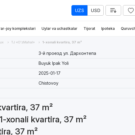
UZS
USD
rar-joy komplekslari
Uylar va uchastkalar
Tijorat
Ipoteka
Quruvch
ux
TJ «O'zMahal»
1-xonali kvartira, 37 m²
3-й проезд ул. Дархонтепа
Buyuk Ipak Yoli
2025-01-17
Chistovoy
kvartira, 37 m²
1-xonali kvartira, 37 m²
tira, 37 m²