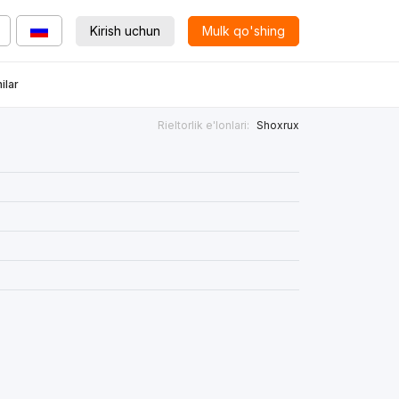
Kirish uchun
Mulk qo'shing
ilar
Rieltorlik e'lonlari:
Shoxrux