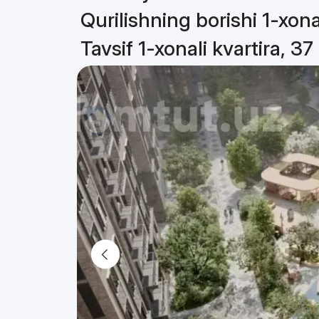
Qurilishning borishi 1-xona
Tavsif 1-xonali kvartira, 37