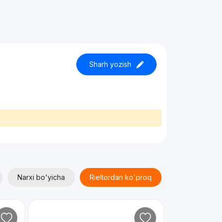
Sharh yozish
Narxi bo'yicha
Rieltordan ko'proq