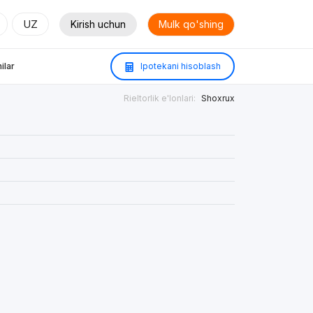
UZ
Kirish uchun
Mulk qo'shing
ilar
Ipotekani hisoblash
Rieltorlik e'lonlari:
Shoxrux