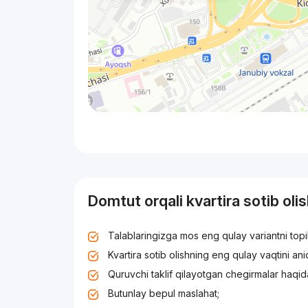
Domtut orqali kvartira sotib oli
Talablaringizga mos eng qulay variantni top
Kvartira sotib olishning eng qulay vaqtini an
Quruvchi taklif qilayotgan chegirmalar haqid
Butunlay bepul maslahat;