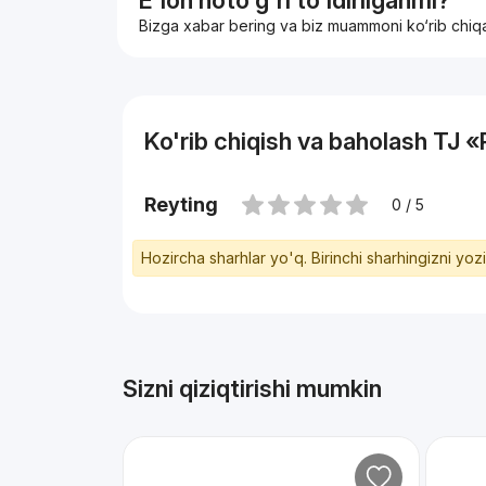
E'lon noto'g'ri to'ldirilganmi?
Bizga xabar bering va biz muammoni ko‘rib chiq
Ko'rib chiqish va baholash TJ 
Reyting
0 / 5
Hozircha sharhlar yo'q. Birinchi sharhingizni yoz
Sizni qiziqtirishi mumkin