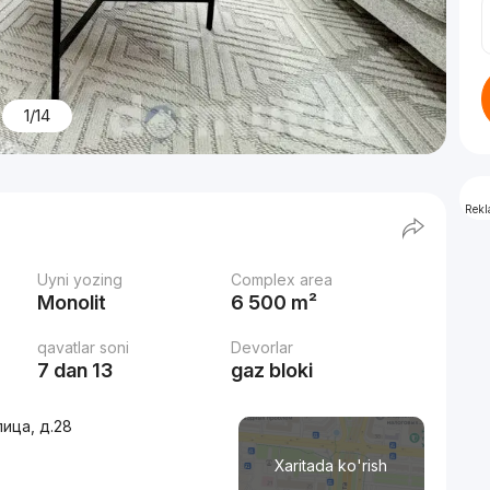
1/14
Rek
Uyni yozing
Complex area
Monolit
6 500 m²
qavatlar soni
Devorlar
7 dan 13
gaz bloki
ица, д.28
Xaritada ko'rish