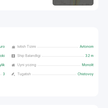
uro
Isitish Tizimi
Avtonom
oki
Ship Balandligi
3.2 m
ylik
Uyni yozing
Monolit
3
Tugatish
Chistovoy