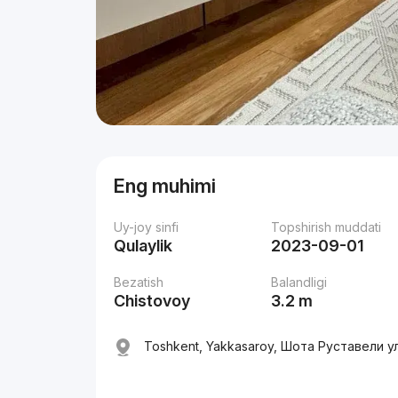
Eng muhimi
Uy-joy sinfi
Topshirish muddati
Qulaylik
2023-09-01
Bezatish
Balandligi
Chistovoy
3.2 m
Toshkent, Yakkasaroy, Шота Руставели ул