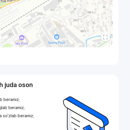
sh juda oson
ib beramiz;
iqlab beramiz;
a so‘zlab beramiz;