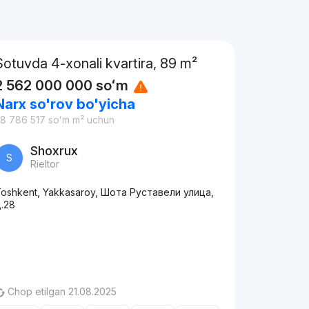
Sotuvda 4-xonali kvartira, 89 m²
2 562 000 000
soʻm
Narx so'rov bo'yicha
8 786 517
soʻm
m² uchun
Shoxrux
S
Rieltor
oshkent, Yakkasaroy, Шота Руставели улица,
.28
Chop etilgan 21.08.2025