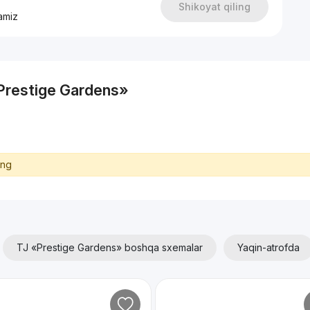
Shikoyat qiling
amiz
«Prestige Gardens»
ing
TJ «Prestige Gardens» boshqa sxemalar
Yaqin-atrofda