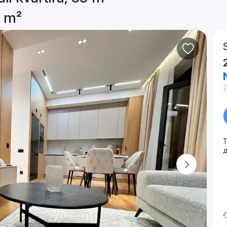
9 m²
2
T
д