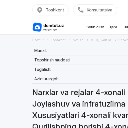
Toshkent
Konsultatsiya
Sotib olish
Ijara
Tu
Domtut
Toshkent
Sotish
Mulk, Kvartira
Shoxr
Manzil:
Topshirish muddati:
Tugatish:
Avtoturargoh:
Narxlar va rejalar 4-xonali
Joylashuv va infratuzilma 
Xususiyatlari 4-xonali kvar
Qurilishning borishi 4-xona