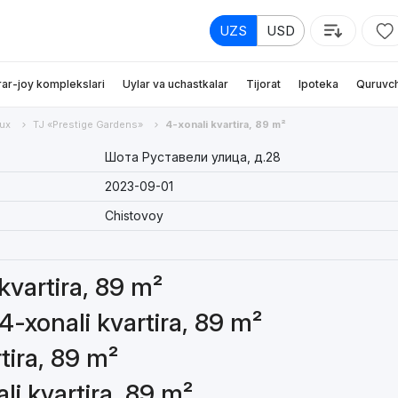
UZS
USD
rar-joy komplekslari
Uylar va uchastkalar
Tijorat
Ipoteka
Quruvch
ux
TJ «Prestige Gardens»
4-xonali kvartira, 89 m²
Шота Руставели улица, д.28
2023-09-01
Chistovoy
 kvartira, 89 m²
4-xonali kvartira, 89 m²
tira, 89 m²
li kvartira, 89 m²