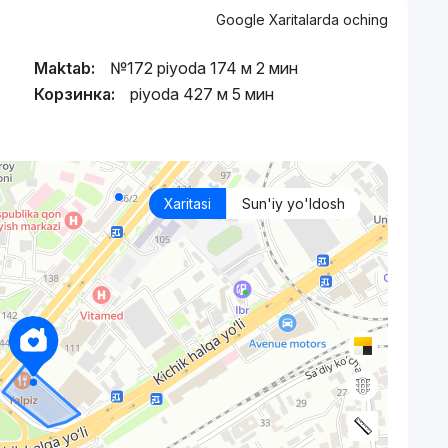
Google Xaritalarda oching
Maktab:
№172 piyoda 174 м 2 мин
Корзинка:
piyoda 427 м 5 мин
Xaritasi
Sun'iy yo'ldosh