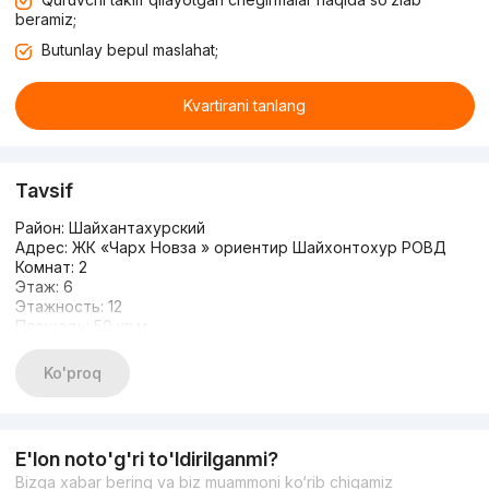
beramiz;
Butunlay bepul maslahat;
Kvartirani tanlang
Tavsif
Район: Шайхантахурский
Адрес: ЖК «Чарх Новза » ориентир Шайхонтохур РОВД
Комнат: 2
Этаж: 6
Этажность: 12
Площадь: 50 кв.м.
Ремонт: Евроремонт
Со всеми удобствами
Ko'proq
Цена: 80.000 y.e
+99893-315-77-77
E'lon noto'g'ri to'ldirilganmi?
Bizga xabar bering va biz muammoni ko‘rib chiqamiz