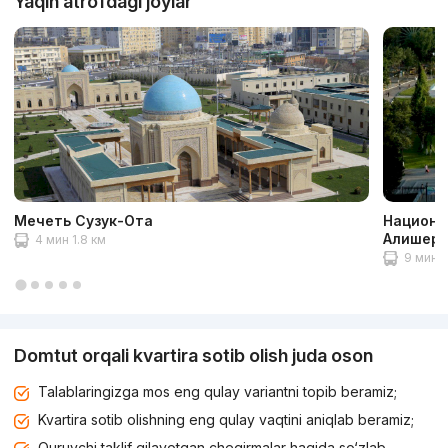
Yaqin atrofdagi joylar
Мечеть Сузук-Ота
Национа
Алишера
4 мин 1.8 км
9 мин 5
Domtut orqali kvartira sotib olish juda oson
Talablaringizga mos eng qulay variantni topib beramiz;
Kvartira sotib olishning eng qulay vaqtini aniqlab beramiz;
Quruvchi taklif qilayotgan chegirmalar haqida so‘zlab