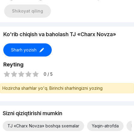
Shikoyat qiling
Ko'rib chiqish va baholash TJ «Charx Novza»
Sharh yozish
Reyting
0 / 5
Hozircha sharhlar yo'q. Birinchi sharhingizni yozing
Sizni qiziqtirishi mumkin
TJ «Charx Novza» boshqa sxemalar
Yaqin-atrofda
N