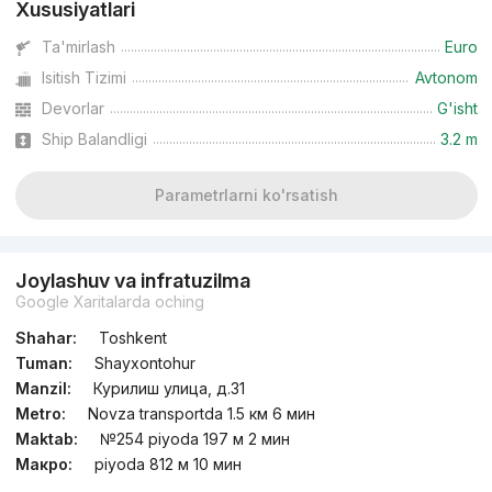
Xususiyatlari
Ta'mirlash
Euro
Isitish Tizimi
Avtonom
Devorlar
G'isht
Ship Balandligi
3.2 m
Parametrlarni ko'rsatish
Joylashuv va infratuzilma
Google Xaritalarda oching
Shahar:
Toshkent
Tuman:
Shayxontohur
Manzil:
Курилиш улица, д.31
Metro:
Novza transportda 1.5 км 6 мин
Maktab:
№254 piyoda 197 м 2 мин
Макро:
piyoda 812 м 10 мин