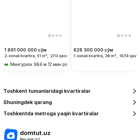
1 891 000 000
сўм
628 300 000
сўм
2-xonali kvartira, 51 m²,
2/13 qavat
1-xonali kvartira, 38 m²,
10/14 qavat
Мингурюк
984 м 12 мин piyoda
Toshkent tumanlaridagi kvartiralar
Shuningdek qarang
Toshkentda metroga yaqin kvartiralar