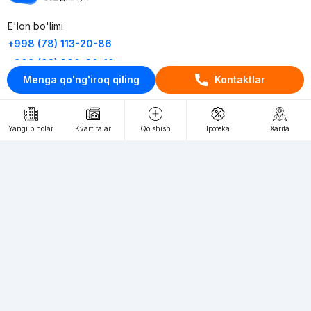
E'lon bo'limi
+998 (78) 113-20-86
+998 (93) 390-30-10
Menga qo'ng'iroq qiling
Kontaktlar
Пн-Пт. С 9:30 до 18:00
RU
UZ
Yangi binolar
Kvartiralar
Qo'shish
Ipoteka
Xarita
Kontaktlar
loyiha haqida
Webnow © loyihasi
Foydalanish shartlari
Maxfiylik siyosati
Ommaviy taklif