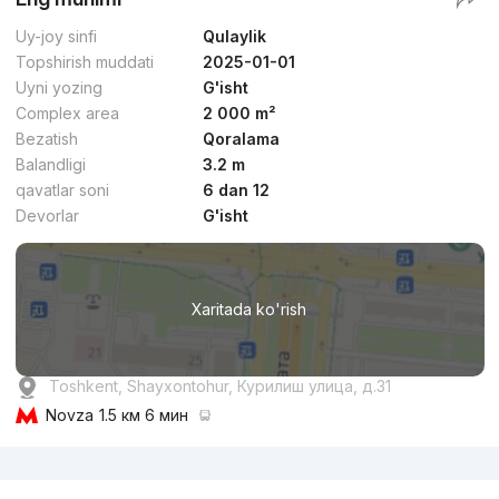
Uy-joy sinfi
Qulaylik
Topshirish muddati
2025-01-01
Uyni yozing
G'isht
Complex area
2 000 m²
Bezatish
Qoralama
Balandligi
3.2 m
qavatlar soni
6 dan 12
Devorlar
G'isht
Xaritada ko'rish
Toshkent, Shayxontohur, Курилиш улица, д.31
Novza
1.5 км 6 мин
Reklama