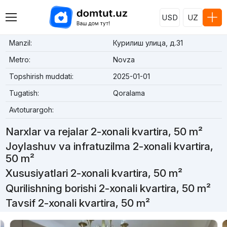
USD
UZ
Manzil:
Курилиш улица, д.31
Metro:
Novza
Topshirish muddati:
2025-01-01
Tugatish:
Qoralama
Avtoturargoh:
Narxlar va rejalar 2-xonali kvartira, 50 m²
Joylashuv va infratuzilma 2-xonali kvartira,
50 m²
Xususiyatlari 2-xonali kvartira, 50 m²
Qurilishning borishi 2-xonali kvartira, 50 m²
Tavsif 2-xonali kvartira, 50 m²