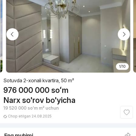
1/10
Sotuvda 2-xonali kvartira, 50 m²
976 000 000
soʻm
Narx so'rov bo'yicha
19 520 000
soʻm
m² uchun
Chop etilgan 24.08.2025
Eng muhimi