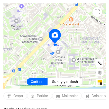
Xaritasi
Sun'iy yo'ldosh
Ovqat
Parklar
Maktablar
Bolalar bo