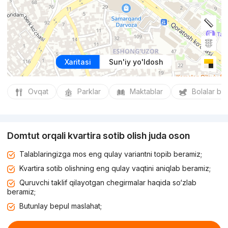
Xaritasi
Sun'iy yo'ldosh
Ovqat
Parklar
Maktablar
Bolalar bo
Domtut orqali kvartira sotib olish juda oson
Talablaringizga mos eng qulay variantni topib beramiz;
Kvartira sotib olishning eng qulay vaqtini aniqlab beramiz;
Quruvchi taklif qilayotgan chegirmalar haqida so‘zlab
beramiz;
Butunlay bepul maslahat;