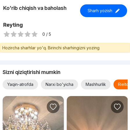
Ko'rib chiqish va baholash
Sharh yozish
Reyting
0 / 5
Hozircha sharhlar yo'q. Birinchi sharhingizni yozing
Sizni qiziqtirishi mumkin
Yaqin-atrofda
Narxi bo'yicha
Mashhurlik
Rielt