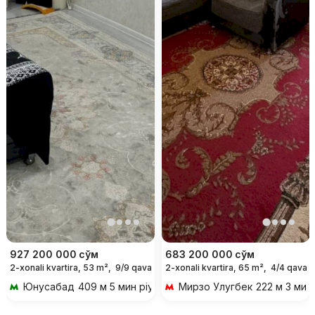
927 200 000
сўм
683 200 000
сўм
2-xonali kvartira, 53 m²,
9/9 qavat
2-xonali kvartira, 65 m²,
4/4 qavat
Юнусабад
409 м 5 мин piyoda
Мирзо Улугбек
222 м 3 мин