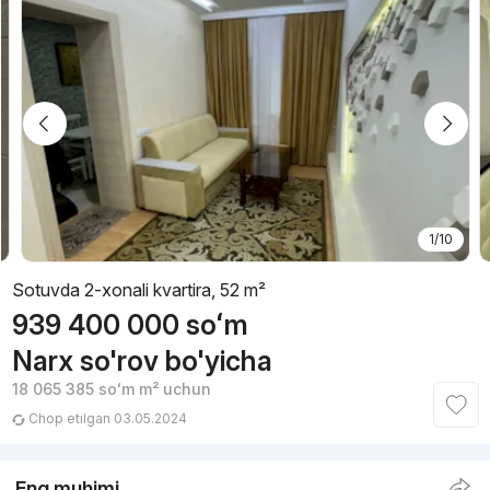
1/10
Sotuvda 2-xonali kvartira, 52 m²
939 400 000
soʻm
Narx so'rov bo'yicha
18 065 385
soʻm
m² uchun
Chop etilgan 03.05.2024
Eng muhimi