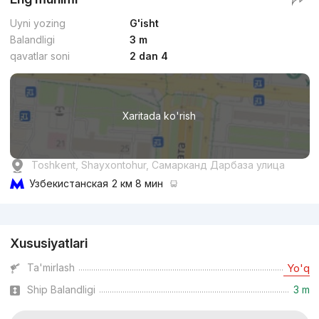
Uyni yozing
G'isht
Balandligi
3 m
qavatlar soni
2 dan 4
Xaritada ko'rish
Toshkent, Shayxontohur, Самарканд Дарбаза улица
Узбекистанская
2 км 8 мин
Reklama
Xususiyatlari
Ta'mirlash
Yo'q
Ship Balandligi
3 m