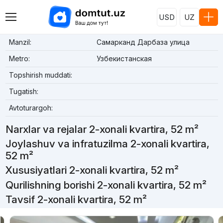
USD
UZ
Manzil:
Самарканд Дарбаза улица
Metro:
Узбекистанская
Topshirish muddati:
Tugatish:
Avtoturargoh:
Narxlar va rejalar 2-xonali kvartira, 52 m²
Joylashuv va infratuzilma 2-xonali kvartira,
52 m²
Xususiyatlari 2-xonali kvartira, 52 m²
Qurilishning borishi 2-xonali kvartira, 52 m²
Tavsif 2-xonali kvartira, 52 m²