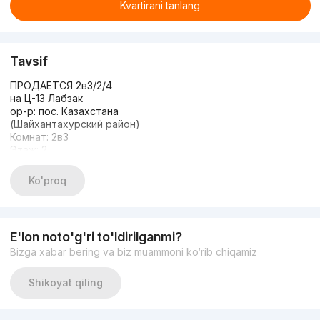
Kvartirani tanlang
Tavsif
ПРОДАЕТСЯ 2в3/2/4
на Ц-13 Лабзак
ор-р: пос. Казахстана
(Шайхантахурский район)
Комнат: 2в3
Этаж: 2
Этажность: 4
Общая площадь: 52м2
Ko'proq
Состояние: евроремонт
С МЕБЕЛЬЮ И ТЕХНИКОЙ
МОЖНО ЧЕРЕЗ ИПОТЕКУ
ЦЕНА: 77.000 у.е Окончательно
E'lon noto'g'ri to'ldirilganmi?
+998909832999
Bizga xabar bering va biz muammoni ko‘rib chiqamiz
Shikoyat qiling