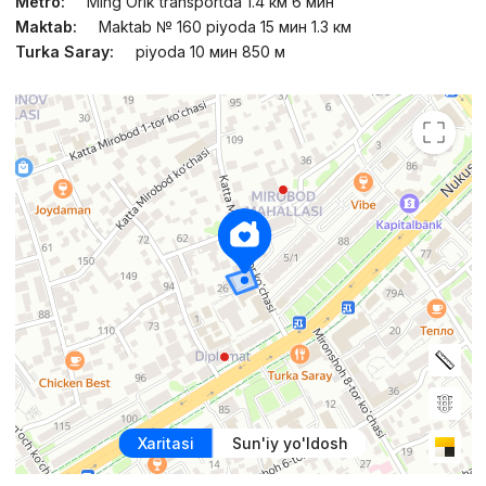
Metro:
Ming Orik transportda 1.4 км 6 мин
Maktab:
Maktab № 160 piyoda 15 мин 1.3 км
Turka Saray:
piyoda 10 мин 850 м
Xaritasi
Sun'iy yo'ldosh