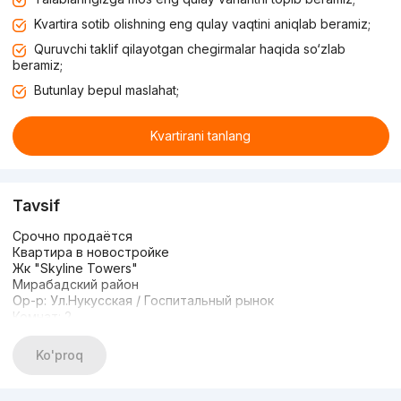
Kvartira sotib olishning eng qulay vaqtini aniqlab beramiz;
Quruvchi taklif qilayotgan chegirmalar haqida so‘zlab
beramiz;
Butunlay bepul maslahat;
Kvartirani tanlang
Tavsif
Срочно продаётся
Квартира в новостройке
Жк "Skyline Towers"
Мирабадский район
Ор-р: Ул.Нукусская / Госпитальный рынок
Комнат: 2
Этаж: 9
Этажность: 14
Ko'proq
Площадь: 73 кв.м
Состояние: коробка
Дом класса премиум