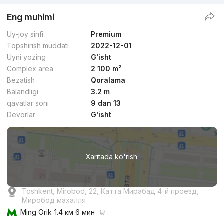
Eng muhimi
Uy-joy sinfi
Premium
Topshirish muddati
2022-12-01
Uyni yozing
G'isht
Complex area
2 100 m²
Bezatish
Qoralama
Balandligi
3.2 m
qavatlar soni
9 dan 13
Devorlar
G'isht
Xaritada ko'rish
Toshkent, Mirobod, 22, Катта Мирабад 4-й проезд,
Миробод махалля
Ming Orik
1.4 км 6 мин