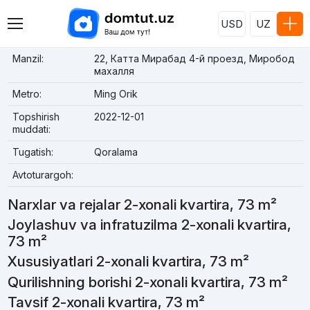
USD
UZ
Manzil:
22, Катта Мирабад 4-й проезд, Миробод
махалля
Metro:
Ming Orik
Topshirish
2022-12-01
muddati:
Tugatish:
Qoralama
Avtoturargoh:
Narxlar va rejalar 2-xonali kvartira, 73 m²
Joylashuv va infratuzilma 2-xonali kvartira,
73 m²
Xususiyatlari 2-xonali kvartira, 73 m²
Qurilishning borishi 2-xonali kvartira, 73 m²
Tavsif 2-xonali kvartira, 73 m²