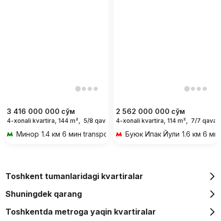
3 416 000 000
сўм
2 562 000 000
сўм
4-xonali kvartira, 144 m²,
5/8 qavat
4-xonali kvartira, 114 m²,
7/7 qavat
Минор
1.4 км 6 мин transportda
Буюк Ипак Йули
1.6 км 6 ми
Toshkent tumanlaridagi kvartiralar
Shuningdek qarang
Toshkentda metroga yaqin kvartiralar