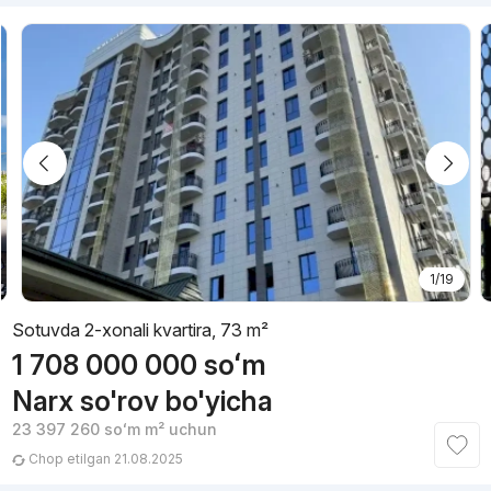
1/19
Sotuvda 2-xonali kvartira, 73 m²
1 708 000 000
soʻm
Narx so'rov bo'yicha
23 397 260
soʻm
m² uchun
Chop etilgan 21.08.2025