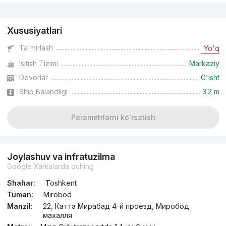
Reklama
Xususiyatlari
Ta'mirlash
Yo'q
Isitish Tizimi
Markaziy
Devorlar
G'isht
Ship Balandligi
3.2 m
Parametrlarni ko'rsatish
Joylashuv va infratuzilma
Google Xaritalarda oching
Shahar:
Toshkent
Tuman:
Mirobod
Manzil:
22, Катта Мирабад 4-й проезд, Миробод
махалля