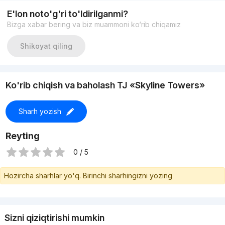
Со всеми удобствами
E'lon noto'g'ri to'ldirilganmi?
Цена: 140.000 y.e
Bizga xabar bering va biz muammoni ko‘rib chiqamiz
+99893-315-77-77
Shikoyat qiling
Ko'rib chiqish va baholash TJ «Skyline Towers»
Sharh yozish
Reyting
0 / 5
Hozircha sharhlar yo'q. Birinchi sharhingizni yozing
Sizni qiziqtirishi mumkin