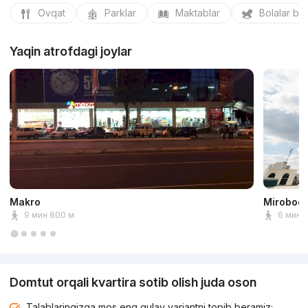
Ovqat
Parklar
Maktablar
Bolalar bo
Yaqin atrofdagi joylar
Makro
Mirobod 
9 мин 800 м
6 мин 
Domtut orqali kvartira sotib olish juda oson
Talablaringizga mos eng qulay variantni topib beramiz;