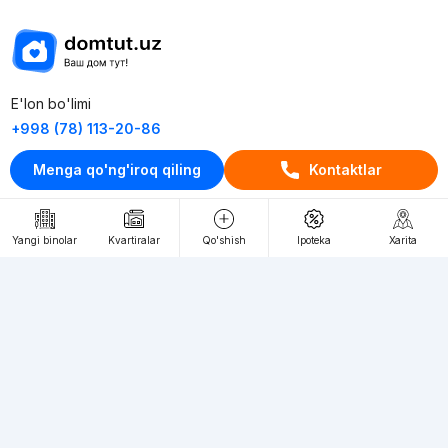
E'lon bo'limi
+998 (78) 113-20-86
+998 (93) 390-30-10
Menga qo'ng'iroq qiling
Kontaktlar
Пн-Пт. С 9:30 до 18:00
RU
UZ
Yangi binolar
Kvartiralar
Qo'shish
Ipoteka
Xarita
Kontaktlar
loyiha haqida
Webnow © loyihasi
Foydalanish shartlari
Maxfiylik siyosati