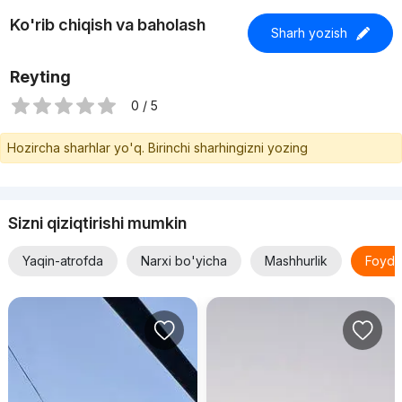
Ko'rib chiqish va baholash
Sharh yozish
Reyting
0 / 5
Hozircha sharhlar yo'q. Birinchi sharhingizni yozing
Sizni qiziqtirishi mumkin
Yaqin-atrofda
Narxi bo'yicha
Mashhurlik
Foyda