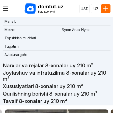
USD
UZ
Manzil:
Metro:
Буюк Ипак Йули
Topshirish muddati:
Tugatish:
Avtoturargoh:
Narxlar va rejalar 8-xonalar uy 210 m²
Joylashuv va infratuzilma 8-xonalar uy 210
m²
Xususiyatlari 8-xonalar uy 210 m²
Qurilishning borishi 8-xonalar uy 210 m²
Tavsif 8-xonalar uy 210 m²