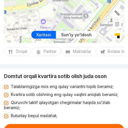
Xaritasi
Sun'iy yo'ldosh
Ovqat
Parklar
Maktablar
Bolalar bo
Domtut orqali kvartira sotib olish juda oson
Talablaringizga mos eng qulay variantni topib beramiz;
Kvartira sotib olishning eng qulay vaqtini aniqlab beramiz;
Quruvchi taklif qilayotgan chegirmalar haqida so‘zlab
beramiz;
Butunlay bepul maslahat;