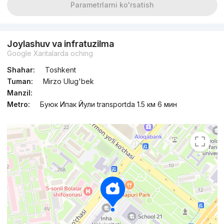
Parametrlarni ko'rsatish
Joylashuv va infratuzilma
Google Xaritalarda oching
Shahar:
Toshkent
Tuman:
Mirzo Ulug'bek
Manzil:
Metro:
Буюк Ипак Йули transportda 1.5 км 6 мин