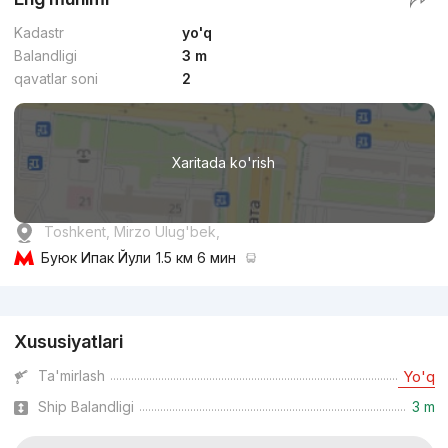
Kadastr
yo'q
Balandligi
3 m
qavatlar soni
2
Xaritada ko'rish
Toshkent, Mirzo Ulug'bek,
Буюк Ипак Йули
1.5 км 6 мин
Reklama
Xususiyatlari
Ta'mirlash
Yo'q
Ship Balandligi
3 m