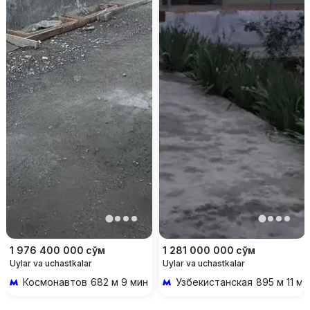
1 976 400 000
сўм
1 281 000 000
сўм
Uylar va uchastkalar
Uylar va uchastkalar
Космонавтов
682 м 9 мин piyoda
Узбекистанская
895 м 11 ми