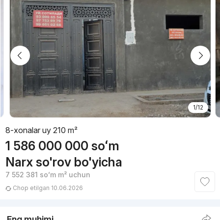
1/12
8-xonalar uy 210 m²
1 586 000 000
soʻm
Narx so'rov bo'yicha
7 552 381
soʻm
m² uchun
Chop etilgan 10.06.2026
Eng muhimi