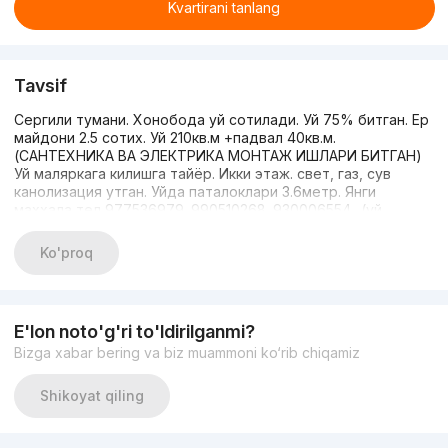
Kvartirani tanlang
Tavsif
Сергили тумани. Хонобода уй сотилади. Уй 75% битган. Ер
майдони 2.5 сотих. Уй 210кв.м +падвал 40кв.м.
(САНТЕХНИКА ВА ЭЛЕКТРИКА МОНТАЖ ИШЛАРИ БИТГАН)
Уй маляркага килишга тайёр. Икки этаж. свет, газ, сув
канолизация утган. Уйда паталоклари 3.6метр. Янги
маххала тел 977536979. 990510268. 930006554. .(уй
узимники)
Ko'proq
E'lon noto'g'ri to'ldirilganmi?
Bizga xabar bering va biz muammoni ko‘rib chiqamiz
Shikoyat qiling