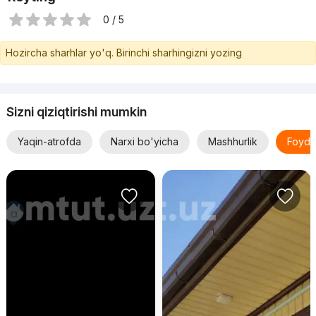
0 / 5
Hozircha sharhlar yo'q. Birinchi sharhingizni yozing
Sizni qiziqtirishi mumkin
Yaqin-atrofda
Narxi bo'yicha
Mashhurlik
Foyda