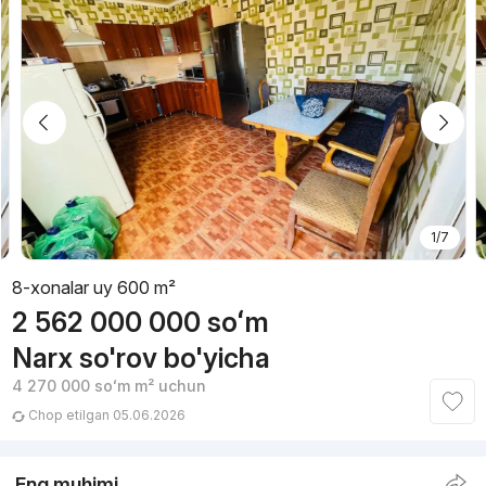
1/7
8-xonalar uy 600 m²
2 562 000 000
soʻm
Narx so'rov bo'yicha
4 270 000
soʻm
m² uchun
Chop etilgan 05.06.2026
Eng muhimi