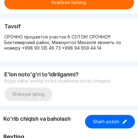
Kvartirani tanlang
Tavsif
СРОЧНО продается участок 6 СОТОК! СРОЧНО!!!
Бектемирсикй район, Мажнунтол Махалля звонить по
номеру +998 90 135 46 73 +998 94 659 44 14
E'lon noto'g'ri to'ldirilganmi?
Bizga xabar bering va biz muammoni ko‘rib chiqamiz
Shikoyat qiling
Ko'rib chiqish va baholash
Sharh yozish
Reyting