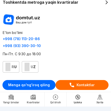
Toshkentda metroga yaqin kvartiralar
E'lon bo'limi
+998 (78) 113-20-86
+998 (93) 390-30-10
Пн-Пт. С 9:30 до 18:00
RU
UZ
Kontaktlar
Menga qo'ng'iroq qiling
Kontaktlar
loyiha haqida
Webnow © loyihasi
Yangi binolar
Kvartiralar
Qo'shish
Ipoteka
Xarita
Foydalanish shartlari