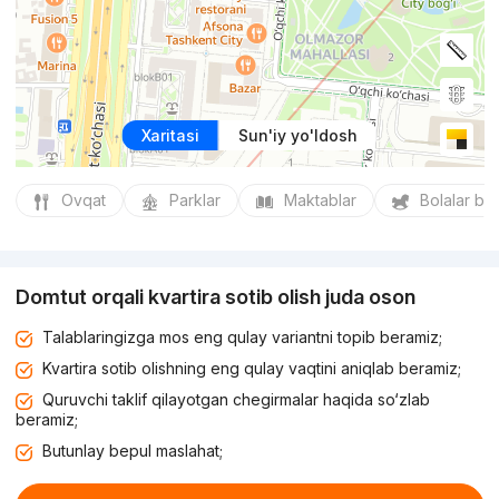
Xaritasi
Sun'iy yo'ldosh
Ovqat
Parklar
Maktablar
Bolalar bo
Domtut orqali kvartira sotib olish juda oson
Talablaringizga mos eng qulay variantni topib beramiz;
Kvartira sotib olishning eng qulay vaqtini aniqlab beramiz;
Quruvchi taklif qilayotgan chegirmalar haqida so‘zlab
beramiz;
Butunlay bepul maslahat;