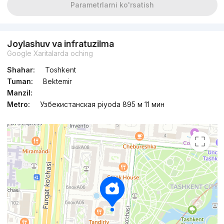
Parametrlarni ko'rsatish
Joylashuv va infratuzilma
Google Xaritalarda oching
Shahar:
Toshkent
Tuman:
Bektemir
Manzil:
Metro:
Узбекистанская piyoda 895 м 11 мин