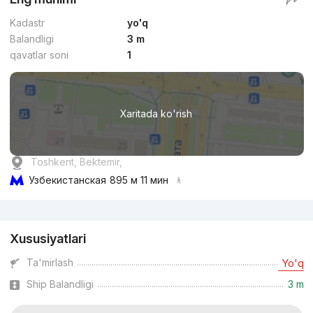
Kadastr
yo'q
Balandligi
3 m
qavatlar soni
1
Xaritada ko'rish
Toshkent, Bektemir,
Узбекистанская
895 м 11 мин
Reklama
Xususiyatlari
Ta'mirlash
Yo'q
Ship Balandligi
3 m