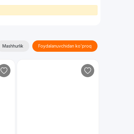
Mashhurlik
Foydalanuvchidan ko'proq