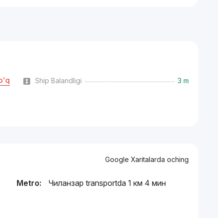
o'q
Ship Balandligi
3 m
Google Xaritalarda oching
Metro:
Чиланзар transportda 1 км 4 мин