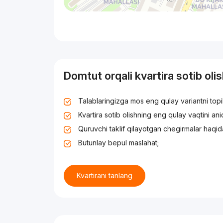
Domtut orqali kvartira sotib oli
Talablaringizga mos eng qulay variantni top
Kvartira sotib olishning eng qulay vaqtini an
Quruvchi taklif qilayotgan chegirmalar haqid
Butunlay bepul maslahat;
Kvartirani tanlang