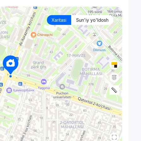
Xaritasi
Sun'iy yo'ldosh