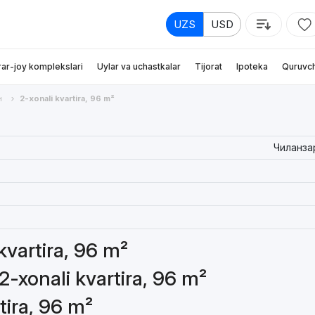
UZS
USD
rar-joy komplekslari
Uylar va uchastkalar
Tijorat
Ipoteka
Quruvch
н
2-xonali kvartira, 96 m²
Чиланза
 kvartira, 96 m²
2-xonali kvartira, 96 m²
tira, 96 m²