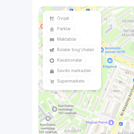
Ovqat
Parklar
Maktablar
Bolalar bog'chalari
Kasalxonalar
Savdo markazlari
Supermarkets