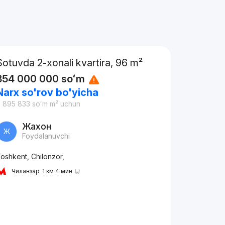
Sotuvda 2-xonali kvartira, 96 m²
854 000 000
soʻm
Narx so'rov bo'yicha
 895 833
soʻm
m² uchun
Жахон
Ж
Foydalanuvchi
oshkent, Chilonzor,
Чиланзар
1 км 4 мин