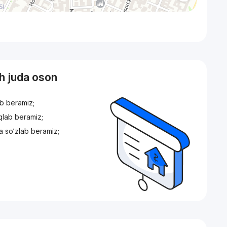
sh juda oson
ib beramiz;
iqlab beramiz;
a so‘zlab beramiz;