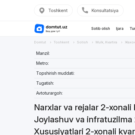
Toshkent
Konsultatsiya
Sotib olish
Ijara
Tu
Domtut
Toshkent
Sotish
Mulk, Kvartira
Жахо
Manzil:
Metro:
Topshirish muddati:
Tugatish:
Avtoturargoh:
Narxlar va rejalar 2-xonali
Joylashuv va infratuzilma 
Xususiyatlari 2-xonali kvar