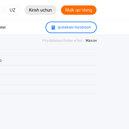
UZ
Kirish uchun
Mulk qo'shing
ilar
Ipotekani hisoblash
Foydalanuvchidan e'lon:
Жахон
р