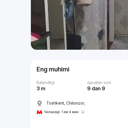
Eng muhimi
Balandligi
qavatlar soni
3 m
9 dan 9
Toshkent, Chilonzor,
Чиланзар
1 км 4 мин