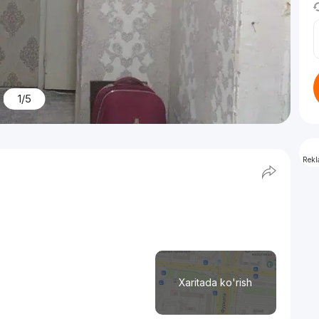
1/5
Rek
Xaritada ko'rish