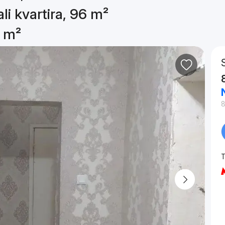
li kvartira, 96 m²
6 m²
8
T