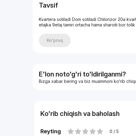
Tavsif
Kvartera sotiladi Dom sotiladi Chilonzor 20a kvart
etajka 9etaj tamiri ortacha hama sharoiti bor tol
Ko'proq
E'lon noto'g'ri to'ldirilganmi?
Bizga xabar bering va biz muammoni ko‘rib chiq
Ko'rib chiqish va baholash
Reyting
0 / 5