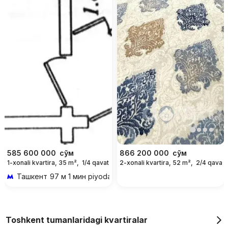
585 600 000
сўм
866 200 000
сўм
1-xonali kvartira, 35 m²,
1/4 qavat
2-xonali kvartira, 52 m²,
2/4 qavat
Ташкент
97 м 1 мин piyoda
Toshkent tumanlaridagi kvartiralar