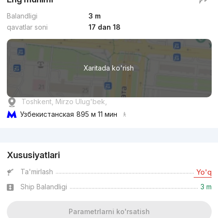
Balandligi
3 m
qavatlar soni
17 dan 18
Xaritada ko'rish
Toshkent, Mirzo Ulug'bek,
Узбекистанская
895 м 11 мин
Reklama
Xususiyatlari
Ta'mirlash
Yo'q
Ship Balandligi
3 m
Parametrlarni ko'rsatish