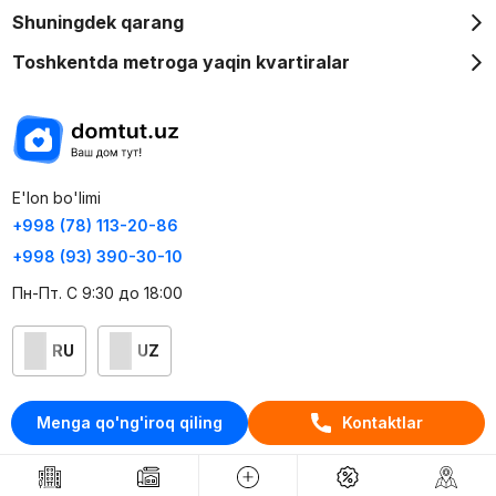
Shuningdek qarang
Toshkentda metroga yaqin kvartiralar
E'lon bo'limi
+998 (78) 113-20-86
+998 (93) 390-30-10
Пн-Пт. С 9:30 до 18:00
RU
UZ
Kontaktlar
Menga qo'ng'iroq qiling
Kontaktlar
loyiha haqida
Webnow © loyihasi