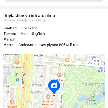
Joylashuv va infratuzilma
Google Xaritalarda oching
Shahar:
Toshkent
Tuman:
Mirzo Ulug'bek
Manzil:
Metro:
Узбекистанская piyoda 895 м 11 мин