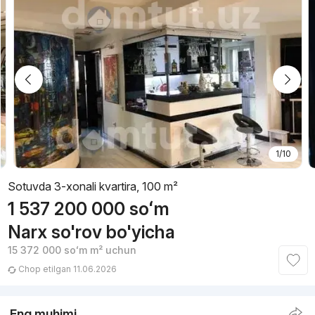
1/10
Sotuvda 3-xonali kvartira, 100 m²
1 537 200 000
soʻm
Narx so'rov bo'yicha
15 372 000
soʻm
m² uchun
Chop etilgan 11.06.2026
Eng muhimi