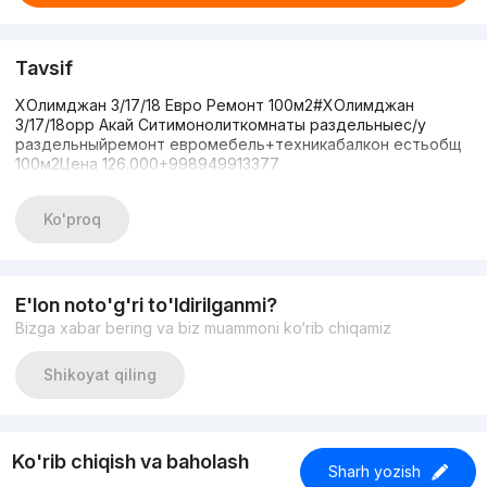
Tavsif
ХОлимджан 3/17/18 Евро Ремонт 100м2#ХОлимджан
3/17/18орр Акай Ситимонолиткомнаты раздельныес/у
раздельныйремонт евромебель+техникабалкон естьобщ
100м2Цена 126.000+998949913377
Ko'proq
E'lon noto'g'ri to'ldirilganmi?
Bizga xabar bering va biz muammoni ko‘rib chiqamiz
Shikoyat qiling
Ko'rib chiqish va baholash
Sharh yozish