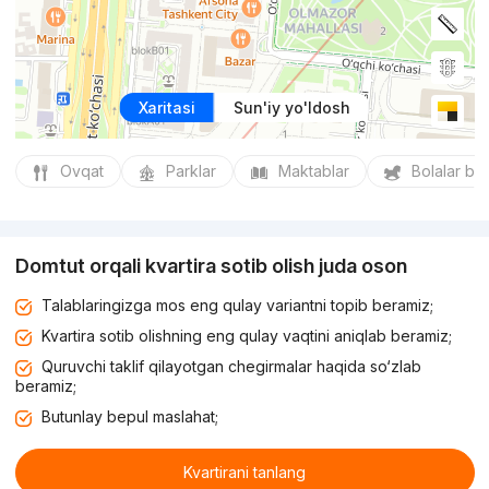
Xaritasi
Sun'iy yo'ldosh
Ovqat
Parklar
Maktablar
Bolalar bo
Domtut orqali kvartira sotib olish juda oson
Talablaringizga mos eng qulay variantni topib beramiz;
Kvartira sotib olishning eng qulay vaqtini aniqlab beramiz;
Quruvchi taklif qilayotgan chegirmalar haqida so‘zlab
beramiz;
Butunlay bepul maslahat;
Kvartirani tanlang