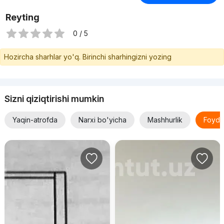
Reyting
0 / 5
Hozircha sharhlar yo'q. Birinchi sharhingizni yozing
Sizni qiziqtirishi mumkin
Yaqin-atrofda
Narxi bo'yicha
Mashhurlik
Foyda