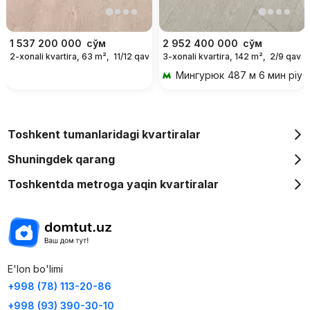
1 537 200 000
сўм
2 952 400 000
сўм
2-xonali kvartira, 63 m²,
11/12 qavat
3-xonali kvartira, 142 m²,
2/9 qavat
Мингурюк
487 м 6 мин piyo
Toshkent tumanlaridagi kvartiralar
Shuningdek qarang
Toshkentda metroga yaqin kvartiralar
E'lon bo'limi
+998 (78) 113-20-86
+998 (93) 390-30-10