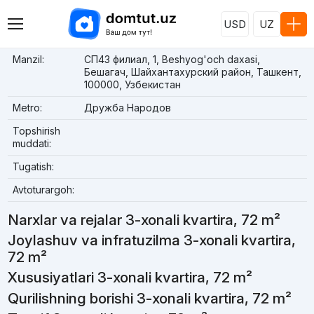
USD
UZ
Manzil:
СП43 филиал, 1, Beshyog'och daxasi,
Бешагач, Шайхантахурский район, Ташкент,
100000, Узбекистан
Metro:
Дружба Народов
Topshirish
muddati:
Tugatish:
Avtoturargoh:
Narxlar va rejalar 3-xonali kvartira, 72 m²
Joylashuv va infratuzilma 3-xonali kvartira,
72 m²
Xususiyatlari 3-xonali kvartira, 72 m²
Qurilishning borishi 3-xonali kvartira, 72 m²