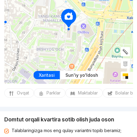
Xaritasi
Sun'iy yo'ldosh
Ovqat
Parklar
Maktablar
Bolalar bo
Domtut orqali kvartira sotib olish juda oson
Talablaringizga mos eng qulay variantni topib beramiz;