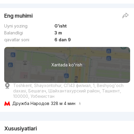
Eng muhimi
Uyni yozing
G'isht
Balandligi
3 m
qavatlar soni
6 dan 9
Xaritada ko'rish
Toshkent, Shayxontohur, СП43 филиал, 1, Beshyog'och
daxasi, Бешагач, Шайхантахурский район, Ташкент,
100000, Узбекистан
Дружба Народов
328 м 4 мин
Reklama
Xususiyatlari