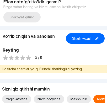
E'lon noto'g'ri to'ldirilganmi?
Bizga xabar bering va biz muammoni ko‘rib chiqamiz
Shikoyat qiling
Ko'rib chiqish va baholash
Sharh yozish
Reyting
0 / 5
Hozircha sharhlar yo'q. Birinchi sharhingizni yozing
Sizni qiziqtirishi mumkin
Yaqin-atrofda
Narxi bo'yicha
Mashhurlik
Rielt