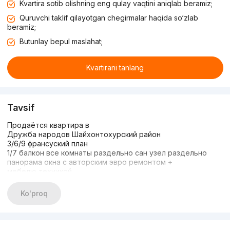
Kvartira sotib olishning eng qulay vaqtini aniqlab beramiz;
Quruvchi taklif qilayotgan chegirmalar haqida so‘zlab
beramiz;
Butunlay bepul maslahat;
Kvartirani tanlang
Tavsif
Продаётся квартира в
Дружба народов Шайхонтохурский район
3/6/9 франсуский план
1/7 балкон все комнаты раздельно сан узел раздельно
панорама окна с авторским эвро ремонтом +
мебелю техникой
Общая площадь 72 м2
Ориентир метро Миллий бог
Ko'proq
Цена 130.000 старт
+998903506888
+998993550555
https://t.me/davron8888