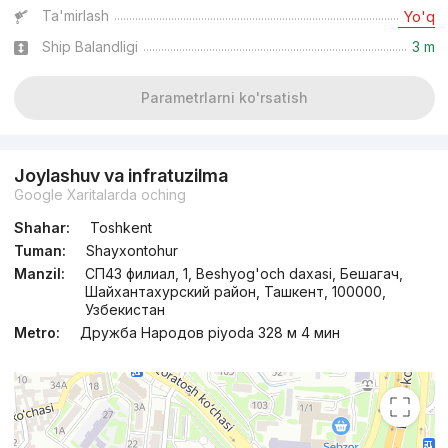
Ta'mirlash
Yo'q
Ship Balandligi
3 m
Parametrlarni ko'rsatish
Joylashuv va infratuzilma
Google Xaritalarda oching
Shahar:
Toshkent
Tuman:
Shayxontohur
Manzil:
СП43 филиал, 1, Beshyog'och daxasi, Бешагач,
Шайхантахурский район, Ташкент, 100000,
Узбекистан
Metro:
Дружба Народов piyoda 328 м 4 мин