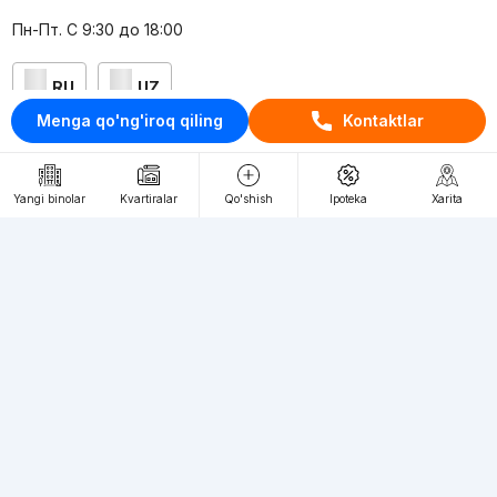
Пн-Пт. С 9:30 до 18:00
RU
UZ
Menga qo'ng'iroq qiling
Kontaktlar
Kontaktlar
loyiha haqida
Yangi binolar
Kvartiralar
Qo'shish
Ipoteka
Xarita
Webnow © loyihasi
Foydalanish shartlari
Maxfiylik siyosati
Ommaviy taklif
Muassis:
"WEBNOW" MChJ
Manzil:
Toshkent shahri, A.Qahhor ko'chasi, 47-uy
Elektron ommaviy axborot vositalarini ro'yxatdan o'tkazish: