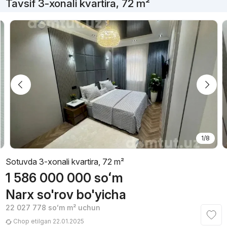
Tavsif 3-xonali kvartira, 72 m²
1/8
Sotuvda 3-xonali kvartira, 72 m²
1 586 000 000
soʻm
Narx so'rov bo'yicha
22 027 778
soʻm
m² uchun
Chop etilgan 22.01.2025