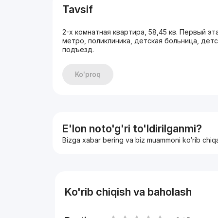
Tavsif
2-х комнатная квартира, 58,45 кв. Первый э
метро, поликлиника, детская больница, детс
подъезд.
Ko'proq
E'lon noto'g'ri to'ldirilganmi?
Bizga xabar bering va biz muammoni ko‘rib chiq
Ko'rib chiqish va baholash