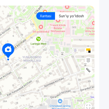
Xaritasi
Sun'iy yo'ldosh