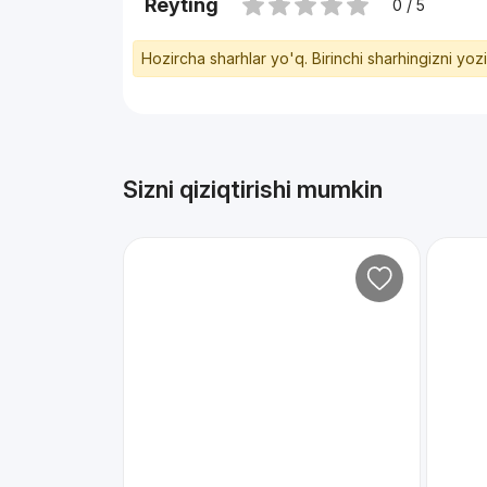
Reyting
0 / 5
Hozircha sharhlar yo'q. Birinchi sharhingizni yoz
Sizni qiziqtirishi mumkin