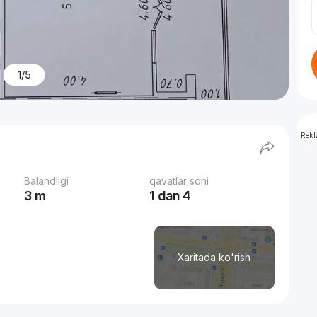
1/5
Rek
Balandligi
qavatlar soni
3 m
1 dan 4
Xaritada ko'rish