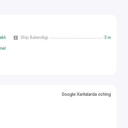
akli
Ship Balandligi
3 m
nel
Google Xaritalarda oching