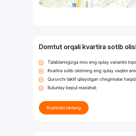
Domtut orqali kvartira sotib oli
Talablaringizga mos eng qulay variantni top
Kvartira sotib olishning eng qulay vaqtini an
Quruvchi taklif qilayotgan chegirmalar haqid
Butunlay bepul maslahat;
Kvartirani tanlang