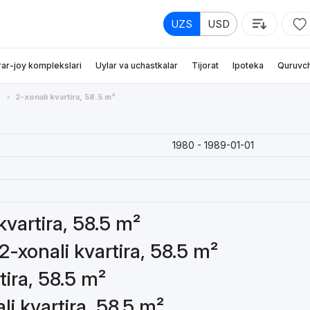
UZS
USD
rar-joy komplekslari
Uylar va uchastkalar
Tijorat
Ipoteka
Quruvch
2-xonali kvartira, 58.5 m²
1980 - 1989-01-01
kvartira, 58.5 m²
2-xonali kvartira, 58.5 m²
tira, 58.5 m²
li kvartira, 58.5 m²