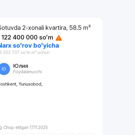
Sotuvda 2-xonali kvartira, 58.5 m²
1 122 400 000
soʻm
Narx so'rov bo'yicha
9 202 737
soʻm
m² uchun
Юлия
Ю
Foydalanuvchi
oshkent, Yunusobod,
Chop etilgan 17.11.2025