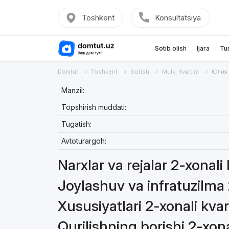
Toshkent
Konsultatsiya
Sotib olish
Ijara
Tu
Domtut
Toshkent
Sotish
Mulk, Kvartira
Юлия
Manzil:
Topshirish muddati:
Tugatish:
Avtoturargoh:
Narxlar va rejalar 2-xonali 
Joylashuv va infratuzilma 
Xususiyatlari 2-xonali kvar
Qurilishning borishi 2-xona