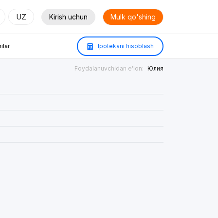
UZ
Kirish uchun
Mulk qo'shing
ilar
Ipotekani hisoblash
Foydalanuvchidan e'lon:
Юлия