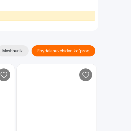
Mashhurlik
Foydalanuvchidan ko'proq