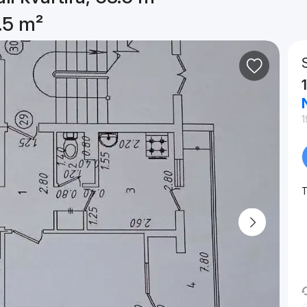
8.5 m²
1
T