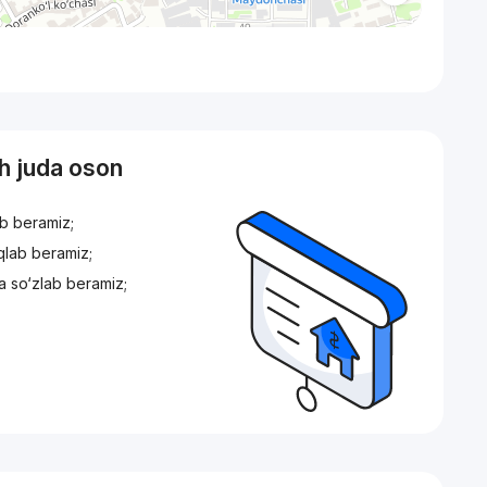
sh juda oson
ib beramiz;
iqlab beramiz;
a so‘zlab beramiz;