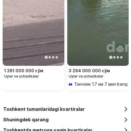
1 281 000 000
сўм
3 294 000 000
сўм
Uylar va uchastkalar
Uylar va uchastkalar
Тинчлик
1.7 км 7 мин transp
Toshkent tumanlaridagi kvartiralar
Shuningdek qarang
Toshkentda metroga yaqin kvartiralar