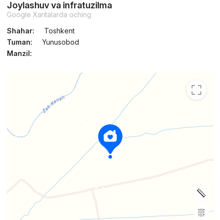
Joylashuv va infratuzilma
Google Xaritalarda oching
Shahar:
Toshkent
Tuman:
Yunusobod
Manzil: