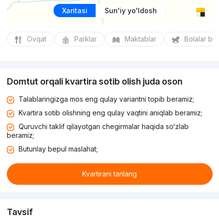
Xaritasi
Sun'iy yo'ldosh
Ovqat
Parklar
Maktablar
Bolalar bo
Domtut orqali kvartira sotib olish juda oson
Talablaringizga mos eng qulay variantni topib beramiz;
Kvartira sotib olishning eng qulay vaqtini aniqlab beramiz;
Quruvchi taklif qilayotgan chegirmalar haqida so‘zlab
beramiz;
Butunlay bepul maslahat;
Kvartirani tanlang
Tavsif