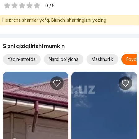
0 / 5
Hozircha sharhlar yo'q. Birinchi sharhingizni yozing
Sizni qiziqtirishi mumkin
Yaqin-atrofda
Narxi bo'yicha
Mashhurlik
Foyda