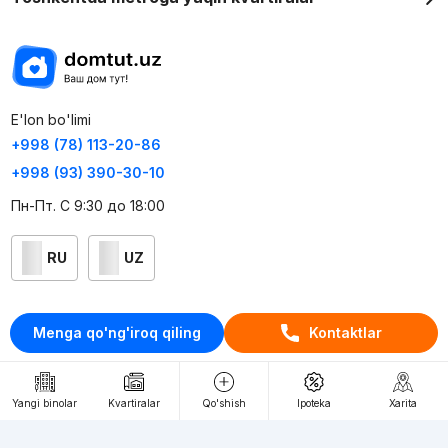
E'lon bo'limi
+998 (78) 113-20-86
+998 (93) 390-30-10
Пн-Пт. С 9:30 до 18:00
RU
UZ
Kontaktlar
Menga qo'ng'iroq qiling
Kontaktlar
loyiha haqida
Webnow © loyihasi
Yangi binolar
Kvartiralar
Qo'shish
Ipoteka
Xarita
Foydalanish shartlari