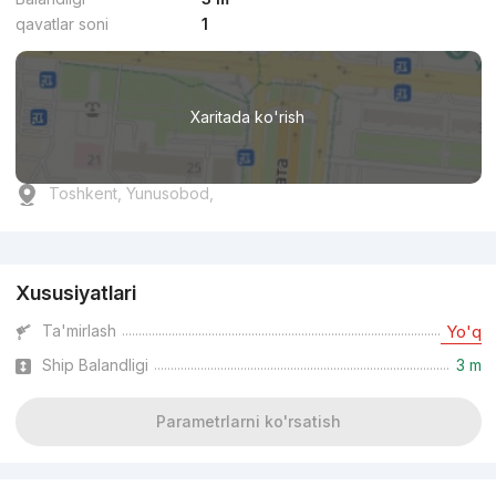
qavatlar soni
1
Xaritada ko'rish
Toshkent, Yunusobod,
Reklama
Xususiyatlari
Ta'mirlash
Yo'q
Ship Balandligi
3 m
Parametrlarni ko'rsatish