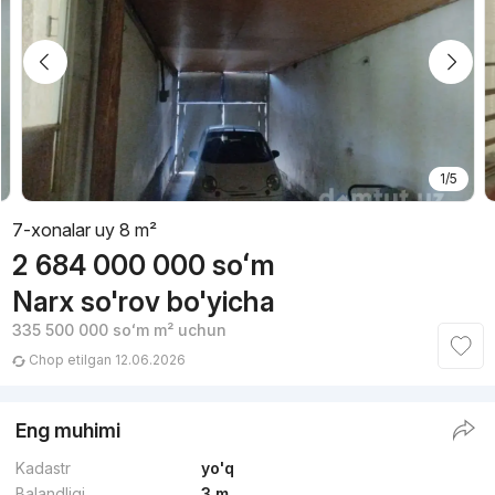
1/5
7-xonalar uy 8 m²
2 684 000 000
soʻm
Narx so'rov bo'yicha
335 500 000
soʻm
m² uchun
Chop etilgan 12.06.2026
Eng muhimi
Kadastr
yo'q
Balandligi
3 m