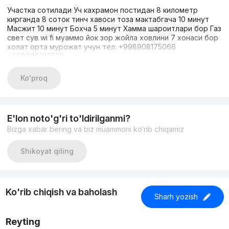
Участка сотилади Уч кахрамон постидан 8 километр
кирганда 8 соток тинч хавоси тоза мактабгача 10 минут
Масжит 10 минут Бохча 5 минут Хамма шароитлари бор Газ
свет сув wi fi муаммо йок зор жойла ховлини 7 хонаси бор
холат орта мурожат учун тел: +998908175066
+998909107522
Ko'proq
E'lon noto'g'ri to'ldirilganmi?
Bizga xabar bering va biz muammoni ko‘rib chiqamiz
Shikoyat qiling
Ko'rib chiqish va baholash
Sharh yozish
Reyting