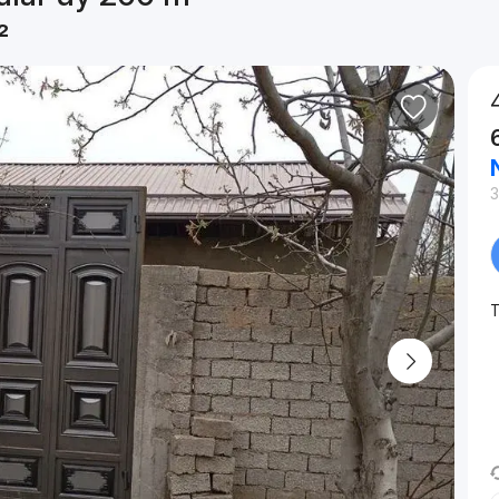
²
3
T