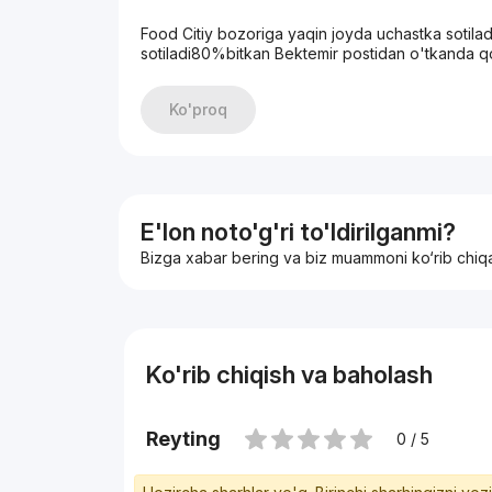
Food Citiy bozoriga yaqin joyda uchastka sotilad
sotiladi80%bitkan Bektemir postidan o'tkanda q
Ko'proq
E'lon noto'g'ri to'ldirilganmi?
Bizga xabar bering va biz muammoni ko‘rib chiq
Ko'rib chiqish va baholash
Reyting
0 / 5