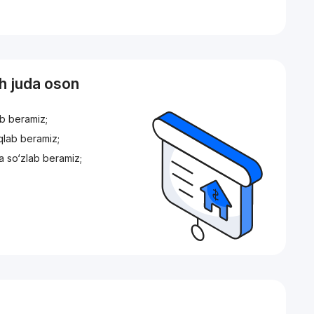
sh juda oson
ib beramiz;
iqlab beramiz;
a so‘zlab beramiz;