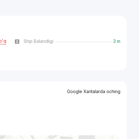
o'q
Ship Balandligi
3 m
Google Xaritalarda oching