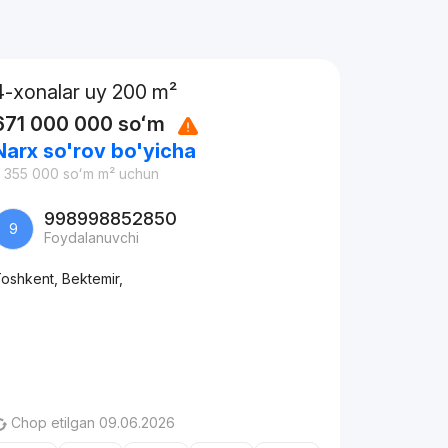
4-xonalar uy 200 m²
671 000 000
soʻm
Narx so'rov bo'yicha
 355 000
soʻm
m² uchun
998998852850
9
Foydalanuvchi
oshkent, Bektemir,
Chop etilgan 09.06.2026