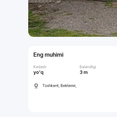
Eng muhimi
Kadastr
Balandligi
yo'q
3 m
Toshkent, Bektemir,