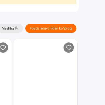
Mashhurlik
Foydalanuvchidan ko'proq