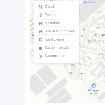
Ovqat
Parklar
Maktablar
Bolalar bog'chalari
Kasalxonalar
Savdo markazlari
Supermarkets