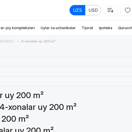
UZS
USD
rar-joy komplekslari
Uylar va uchastkalar
Tijorat
Ipoteka
Quruvch
852850
4-xonalar uy 200 m²
ar uy 200 m²
 4-xonalar uy 200 m²
y 200 m²
nalar uy 200 m²