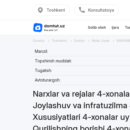
Toshkent
Konsultatsiya
Sotib olish
Ijara
Tu
Domtut
Toshkent
Sotish
Mulk, Uyda
998998
Manzil:
Topshirish muddati:
Tugatish:
Avtoturargoh:
Narxlar va rejalar 4-xonal
Joylashuv va infratuzilma
Xususiyatlari 4-xonalar u
Qurilishning borishi 4-xo