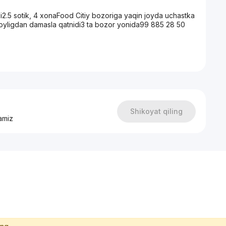
i2.5 sotik, 4 xonaFood Citiy bozoriga yaqin joyda uchastka
oyligdan damasla qatnidi3 ta bozor yonida99 885 28 50
Shikoyat qiling
amiz