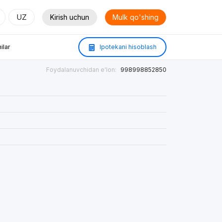
UZ
Kirish uchun
Mulk qo'shing
ilar
Ipotekani hisoblash
Foydalanuvchidan e'lon:
998998852850