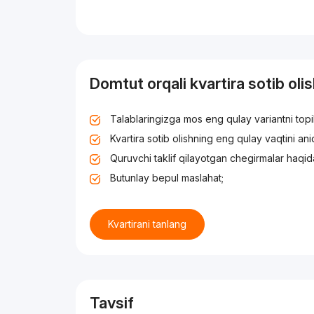
Domtut orqali kvartira sotib oli
Talablaringizga mos eng qulay variantni top
Kvartira sotib olishning eng qulay vaqtini an
Quruvchi taklif qilayotgan chegirmalar haqid
Butunlay bepul maslahat;
Kvartirani tanlang
Tavsif