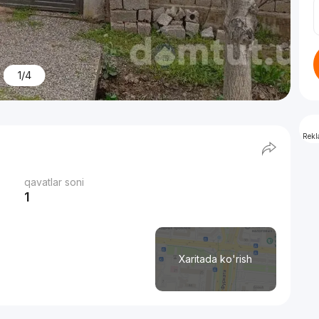
1/4
Rek
qavatlar soni
1
Xaritada ko'rish